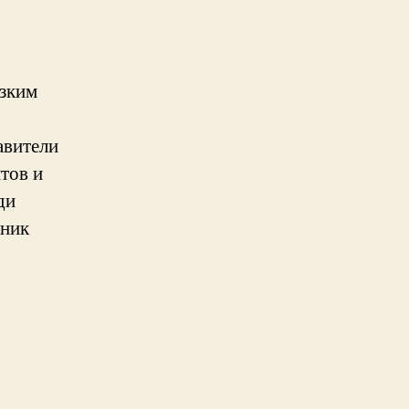
изким
авители
тов и
ди
чник