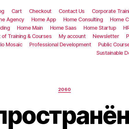
og
Cart
Checkout
Contact Us
Corporate Train
me Agency
Home App
Home Consulting
Home Cr
ding
Home Main
Home Saas
Home Startup
HR
t of Training & Courses
My account
Newsletter
P
lio Mosaic
Professional Development
Public Cours
Sustainable 
Categories
2060
пространё