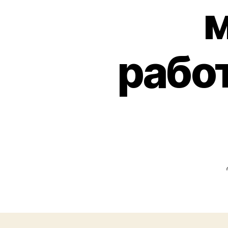
м
работ