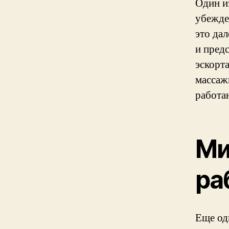
Один и
убежде
это дал
и пред
эскорт
массаж
работа
Ми
ра
Еще од