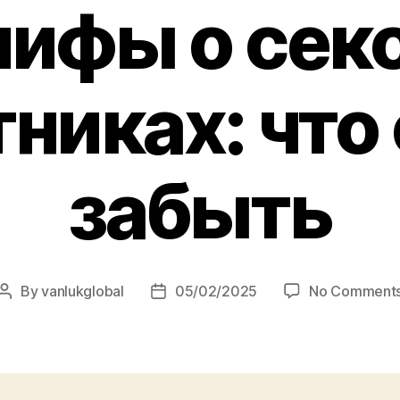
ифы о сек
никах: что
забыть
By
vanlukglobal
05/02/2025
No Comment
Post
Post
author
date