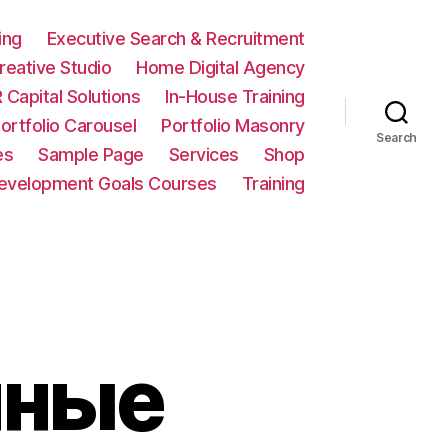
ing
Executive Search & Recruitment
eative Studio
Home Digital Agency
 Capital Solutions
In-House Training
ortfolio Carousel
Portfolio Masonry
Search
es
Sample Page
Services
Shop
Development Goals Courses
Training
нные