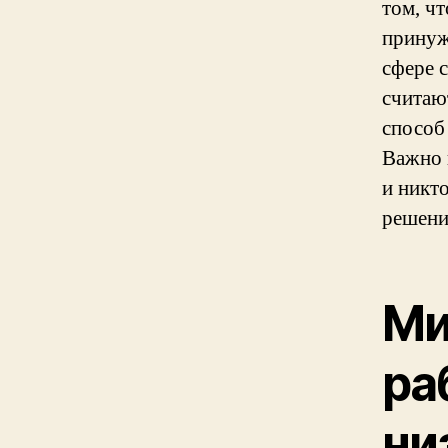
том, чт
принуж
сфере 
считаю
способ
Важно 
и никт
решени
Ми
ра
ни