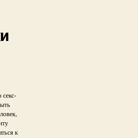
ки
 секс-
быть
ловек,
иту
аться к