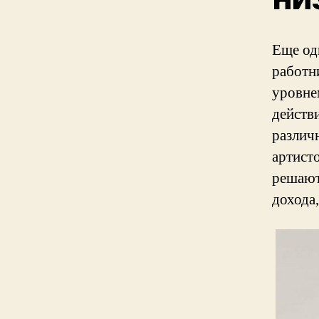
Еще од
работни
уровнем
действ
различ
артист
решают
дохода,