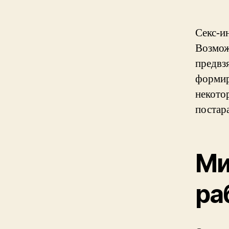
Секс-и
Возмож
предвз
формир
некото
постара
Ми
ра