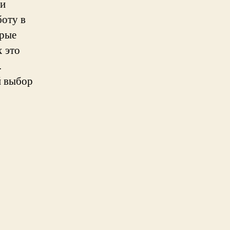
ли
боту в
орые
х это
.
й выбор