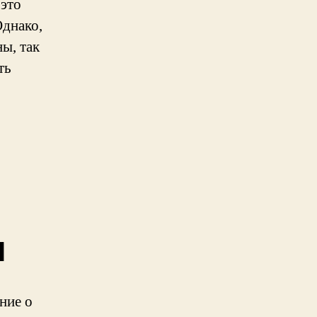
 это
Однако,
ы, так
ть
ы
ние о