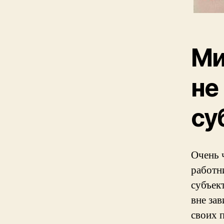
Ми
не
су
Очень 
работн
субъек
вне за
своих 