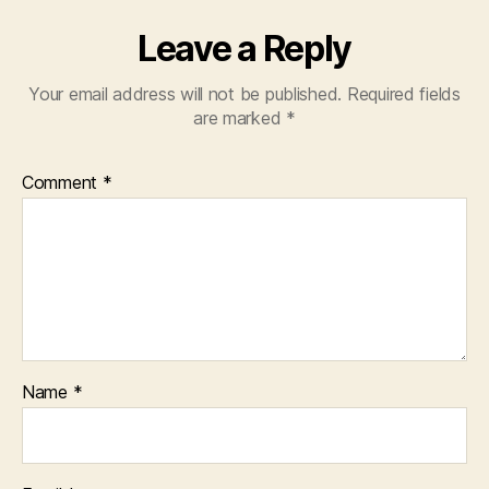
Leave a Reply
Your email address will not be published.
Required fields
are marked
*
Comment
*
Name
*