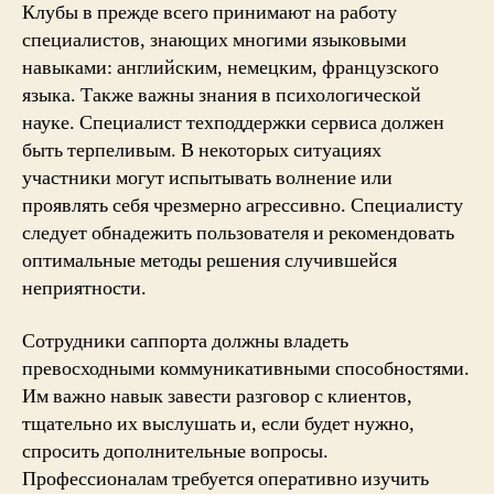
Клубы в прежде всего принимают на работу
специалистов, знающих многими языковыми
навыками: английским, немецким, французского
языка. Также важны знания в психологической
науке. Специалист техподдержки сервиса должен
быть терпеливым. В некоторых ситуациях
участники могут испытывать волнение или
проявлять себя чрезмерно агрессивно. Специалисту
следует обнадежить пользователя и рекомендовать
оптимальные методы решения случившейся
неприятности.
Сотрудники саппорта должны владеть
превосходными коммуникативными способностями.
Им важно навык завести разговор с клиентов,
тщательно их выслушать и, если будет нужно,
спросить дополнительные вопросы.
Профессионалам требуется оперативно изучить