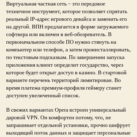
Виртуальная частная сеть − это передовое
техничное инструмент, которое позволяет спрятать
реальный IP-адрес игрового девайса и заменить его
на другой. ВПН предлагается в форме загружаемого
софтвера или включен в веб-обозреватель. В
первоначальном способе ПО нужно стянуть на
компьютер или телефон, а затем проинсталлировать,
по текстовым подсказкам. По завершении запуска
приложения клиент определит государство, через
которое будет открыт доступ в казино. В стартовой
варианте перечень территорий лимитирован. Во
время платежа премиум-профиля геймеру станет
доступен увеличенный список.
В свежих вариантах Opera встроен универсальный
даровой VPN. Он комфортен потому, что, не
запрашивает отдельной установки, прочно шифрует
выходящий поток данных и защищает персональные