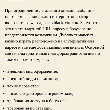
При ограничении легального онлайн гэмблинг-
платформы с плюшками интернет-оператор
включает его web-адрес в black-список. Запустить
это по стандартной URL-адресу в браузере не
представляется возможным. Дубликат максбет
казино играть расположено на альтернативном
адресе и все еще достижимым для визита. Основной
сайт и альтернативная платформа равнозначны по
таким параметрам, как:
внешний вид оформление;
внешний вид и навигация;
техно параметры
число симуляторов в игровом зале;
требования доступа к бонусов;
требования по ставкам;