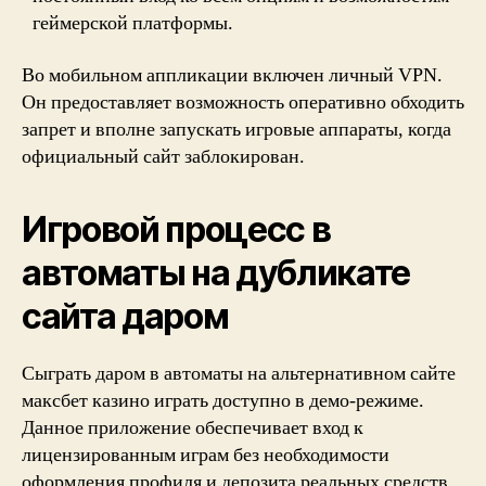
геймерской платформы.
Во мобильном аппликации включен личный VPN.
Он предоставляет возможность оперативно обходить
запрет и вполне запускать игровые аппараты, когда
официальный сайт заблокирован.
Игровой процесс в
автоматы на дубликате
сайта даром
Сыграть даром в автоматы на альтернативном сайте
максбет казино играть доступно в демо-режиме.
Данное приложение обеспечивает вход к
лицензированным играм без необходимости
оформления профиля и депозита реальных средств.