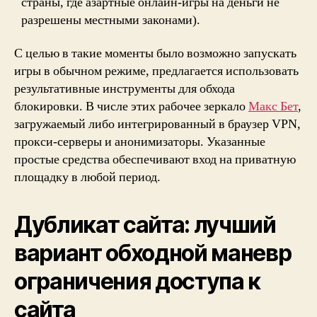
страны, где азартные онлайн-игры на деньги не
разрешены местными законами).
С целью в такие моменты было возможно запускать
игры в обычном режиме, предлагается использовать
результативные инструменты для обхода
блокировки. В числе этих рабочее зеркало
Макс Бет
,
загружаемый либо интегрированный в браузер VPN,
прокси-серверы и анонимизаторы. Указанные
простые средства обеспечивают вход на приватную
площадку в любой период.
Дубликат сайта: лучший
вариант обходной маневр
ограничения доступа к
сайта