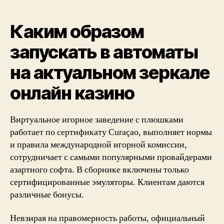
запускать
в
Каким образом
автоматы
на
запускать в автоматы
актуальном
зеркале
на актуальном зеркале
онлайн
казино
онлайн казино
Виртуальное игорное заведение с плюшками
работает по сертификату Curaçao, выполняет нормы
и правила международной игорной комиссии,
сотрудничает с самыми популярными провайдерами
азартного софта. В сборнике включены только
сертифицированные эмуляторы. Клиентам даются
различные бонусы.
Невзирая на правомерность работы, официальный