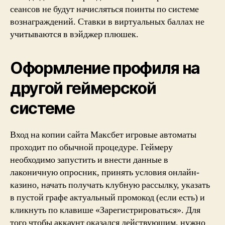
сеансов не будут начисляться поинты по системе
вознаграждений. Ставки в виртуальных баллах не
учитываются в вэйджер плюшек.
Оформление профиля на
другой геймерской
системе
Вход на копии сайта Максбет игровые автоматы
проходит по обычной процедуре. Геймеру
необходимо запустить и внести данные в
лаконичную опросник, принять условия онлайн-
казино, начать получать клубную рассылку, указать
в пустой графе актуальный промокод (если есть) и
кликнуть по клавише «Зарегистрироваться». Для
того чтобы аккаунт оказался действующим, нужно