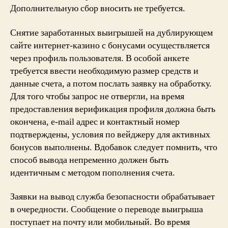
Дополнительную сбор вносить не требуется.
Снятие заработанных выигрышей на дублирующем
сайте интернет-казино с бонусами осуществляется
через профиль пользователя. В особой анкете
требуется ввести необходимую размер средств и
данные счета, а потом послать заявку на обработку.
Для того чтобы запрос не отвергли, на время
предоставления верификация профиля должна быть
окончена, e-mail адрес и контактный номер
подтверждены, условия по вейджеру для активных
бонусов выполнены. Вдобавок следует помнить, что
способ вывода непременно должен быть
идентичным с методом пополнения счета.
Заявки на вывод служба безопасности обрабатывает
в очередности. Сообщение о переводе выигрыша
поступает на почту или мобильный. Во время