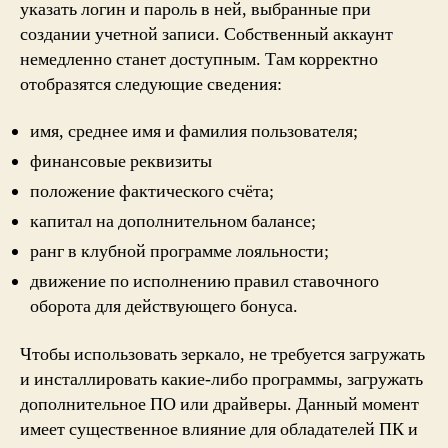
указать логин и пароль в ней, выбранные при
создании учетной записи. Собственный аккаунт
немедленно станет доступным. Там корректно
отобразятся следующие сведения:
имя, среднее имя и фамилия пользователя;
финансовые реквизиты
положение фактического счёта;
капитал на дополнительном балансе;
ранг в клубной программе лояльности;
движение по исполнению правил ставочного
оборота для действующего бонуса.
Чтобы использовать зеркало, не требуется загружать
и инсталлировать какие-либо программы, загружать
дополнительное ПО или драйверы. Данный момент
имеет существенное влияние для обладателей ПК и