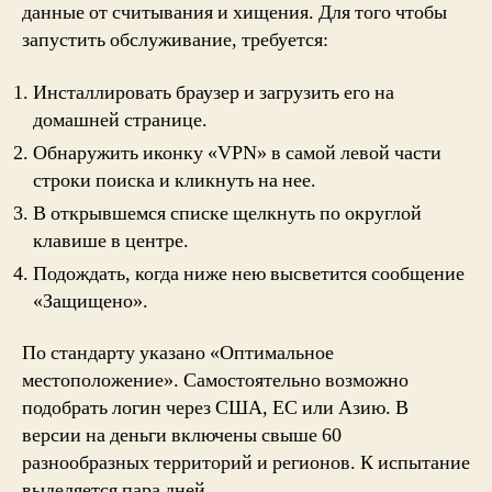
данные от считывания и хищения. Для того чтобы
запустить обслуживание, требуется:
Инсталлировать браузер и загрузить его на
домашней странице.
Обнаружить иконку «VPN» в самой левой части
строки поиска и кликнуть на нее.
В открывшемся списке щелкнуть по округлой
клавише в центре.
Подождать, когда ниже нею высветится сообщение
«Защищено».
По стандарту указано «Оптимальное
местоположение». Самостоятельно возможно
подобрать логин через США, ЕС или Азию. В
версии на деньги включены свыше 60
разнообразных территорий и регионов. К испытание
выделяется пара дней.