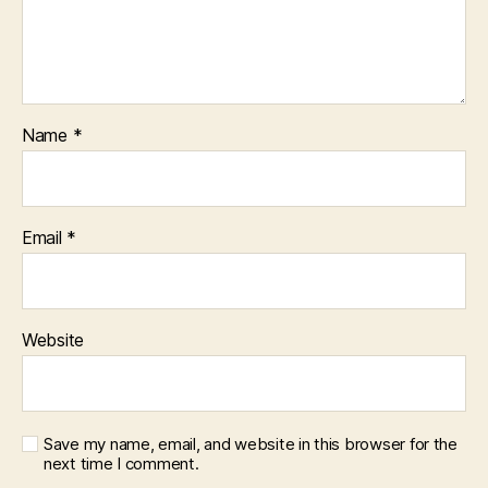
Name
*
Email
*
Website
Save my name, email, and website in this browser for the
next time I comment.