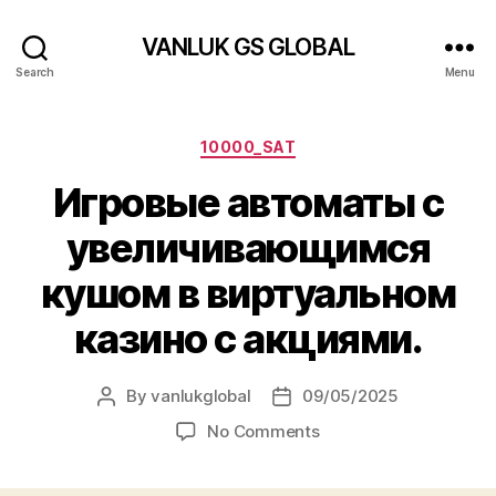
VANLUK GS GLOBAL
Search
Menu
Categories
10000_SAT
Игровые автоматы с
увеличивающимся
кушом в виртуальном
казино с акциями.
By
vanlukglobal
09/05/2025
Post
Post
author
date
on
No Comments
Игровые
автоматы