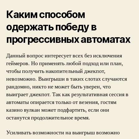
Каким способом
одержать победу в
прогрессивных автоматах
Данный вопрос интересует всех без исключения
геймеров. Но применять любой подход или план,
чтобы получить накопительный джекпот,
невозможно. Выигрыши в таких слотах случаются
рандомно, никто не может быть уверен, что
выиграет джекпот. Так как результативная сессия в
автоматы опирается только от везения, гостям
казино вулкан может подфартить, если они
останутся продолжительное время.
Усиливать возможности на выигрыш возможно