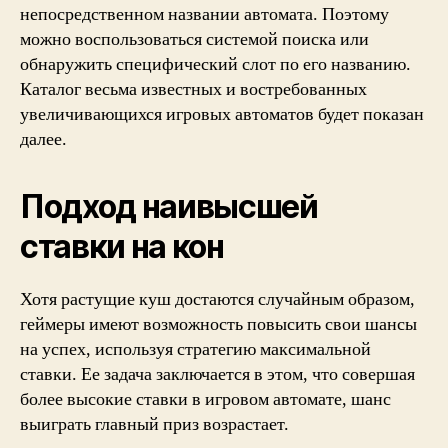
непосредственном названии автомата. Поэтому
можно воспользоваться системой поиска или
обнаружить специфический слот по его названию.
Каталог весьма известных и востребованных
увеличивающихся игровых автоматов будет показан
далее.
Подход наивысшей
ставки на кон
Хотя растущие куш достаются случайным образом,
геймеры имеют возможность повысить свои шансы
на успех, используя стратегию максимальной
ставки. Ее задача заключается в этом, что совершая
более высокие ставки в игровом автомате, шанс
выиграть главный приз возрастает.