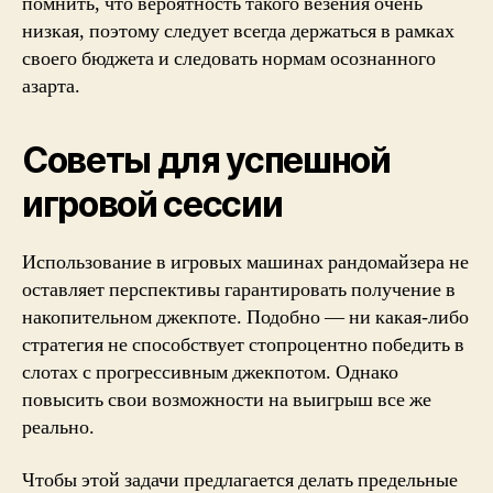
помнить, что вероятность такого везения очень
низкая, поэтому следует всегда держаться в рамках
своего бюджета и следовать нормам осознанного
азарта.
Советы для успешной
игровой сессии
Использование в игровых машинах рандомайзера не
оставляет перспективы гарантировать получение в
накопительном джекпоте. Подобно — ни какая-либо
стратегия не способствует стопроцентно победить в
слотах с прогрессивным джекпотом. Однако
повысить свои возможности на выигрыш все же
реально.
Чтобы этой задачи предлагается делать предельные