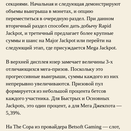
секциями. Начальная и следующая демонстрируют
объемы выигрыша в монетах, и ​​опцию
переместиться в очередную раздел. При данном
вторичный раздел способен дать добычу Rapid
Jackpot, и третичный предлагает более крупные
суммы и шанс на Major Jackpot или перейти на
следующий этап, где присуждается Mega Jackpot.
В верхней дисплея юзер замечает величины 3-х
отличающихся мега-призов. Поскольку это
прогрессивные выигрыши, суммы каждого из них
непрерывно увеличиваются. Призовой пул
формируется из небольшой процента бетсов
каждого участника. Для Быстрых и Основных
Jackpots, это один процент, а для Мега Джекпота —
5,39%.
На The Copa из провайдера Betsoft Gaming — слот,