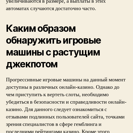
увеличиваются в размере, а выплаты в этих
автоматах случаются достаточно часто.
Каким образом
обнаружить игровые
машины с растущим
джекпотом
Прогрессивные игровые машины на данный момент
доступны в различных онлайн-казино. Однако до
чем приступить к вертеть слоты, необходимо
убедиться в безопасности и справедливости онлайн-
казино. Для данного следует ознакомиться с
отзывами подлинных пользователей сайта, точками
зрения специалистов в сфере гемблинга и
последними рейтингами казино. Кроме этого