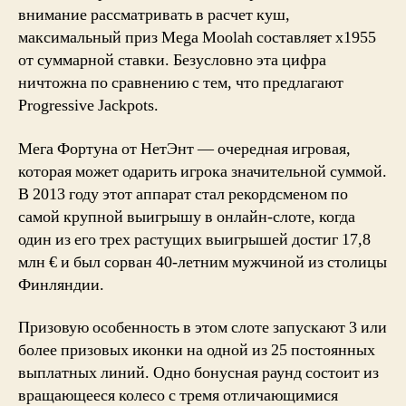
внимание рассматривать в расчет куш,
максимальный приз Mega Moolah составляет х1955
от суммарной ставки. Безусловно эта цифра
ничтожна по сравнению с тем, что предлагают
Progressive Jackpots.
Мега Фортуна от НетЭнт — очередная игровая,
которая может одарить игрока значительной суммой.
В 2013 году этот аппарат стал рекордсменом по
самой крупной выигрышу в онлайн-слоте, когда
один из его трех растущих выигрышей достиг 17,8
млн € и был сорван 40-летним мужчиной из столицы
Финляндии.
Призовую особенность в этом слоте запускают 3 или
более призовых иконки на одной из 25 постоянных
выплатных линий. Одно бонусная раунд состоит из
вращающееся колесо с тремя отличающимися