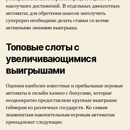
наилучших достижений. В отдельных джекпотных
автоматах для обретения шансов заполучить
суперприз необходимо делать ставки со всеми
активными линиями выигрыша.
Топовые слоты с
увеличивающимися
выигрышами
Оценим наиболее известные и прибыльные игровые
автоматы в онлайн казино с бонусами, которые
неоднократно предоставляли крупные выигрыши
геймерам из различных государств. Ко самым
знаменитым накопительным игровым автоматам
принадлежат следующие.