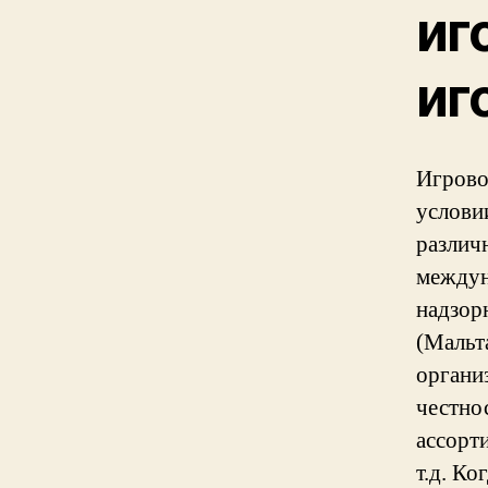
иг
иг
Игрово
услови
различ
междун
надзор
(Мальт
органи
честно
ассорт
т.д. Ко