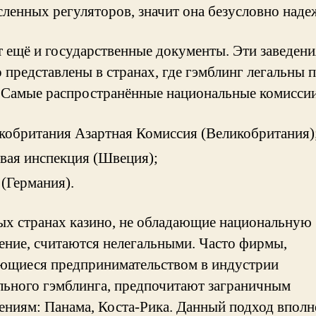
сленных регуляторов, значит она безусловно наде
 ещё и государственные документы. Эти заведени
 представлены в странах, где гэмблинг легальны 
. Самые распространённые национальные комисси
кобритания Азартная Комиссия (Великобритания)
вая инспекция (Швеция);
(Германия).
ых странах казино, не обладающие национальную
ение, считаются нелегальными. Часто фирмы,
ющиеся предпринимательством в индустрии
льного гэмблинга, предпочитают заграничным
ениям: Панама, Коста-Рика. Данный подход вполн