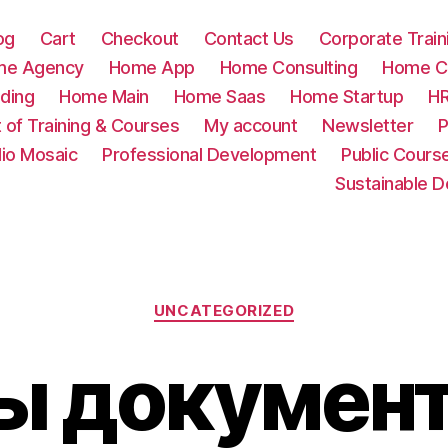
og
Cart
Checkout
Contact Us
Corporate Train
me Agency
Home App
Home Consulting
Home Cr
ding
Home Main
Home Saas
Home Startup
HR
t of Training & Courses
My account
Newsletter
P
lio Mosaic
Professional Development
Public Cours
Sustainable 
Categories
UNCATEGORIZED
ы документ