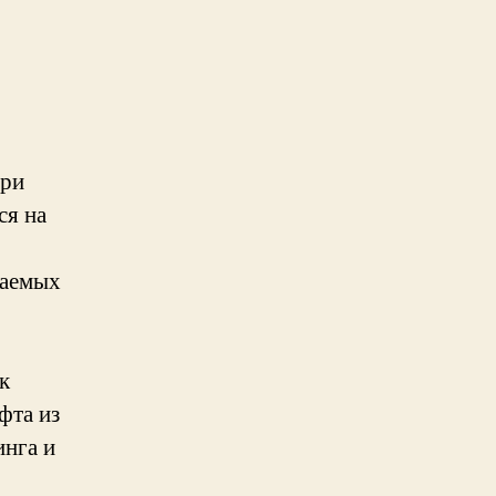
при
ся на
жаемых
к
фта из
инга и