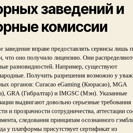
орных заведений и
орные комиссии
е заведение вправе предоставлять сервисы лишь 
и, что оно получило лицензию. Они распределяют
ные разновидностей. Например, существуют
ародные. Получить разрешения возможно у ува
ных органов: Curacao eGaming (Кюрасао), MGA
а), GRA (Гибралтар) и IMGSC (Мэн). Указанные
зации выдвигают довольно серьезные требования 
сти и прозрачности сотрудничества, аттестации со
имента, следования принципам осознанного гэмбл
гда у платформы присутствует сертификат из