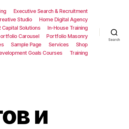
ing
Executive Search & Recruitment
eative Studio
Home Digital Agency
 Capital Solutions
In-House Training
ortfolio Carousel
Portfolio Masonry
Search
es
Sample Page
Services
Shop
Development Goals Courses
Training
ов и