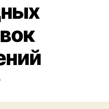
дных
овок
ений
on
s
Типы
документов
и
способы
обходных