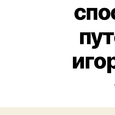
спо
пут
иго