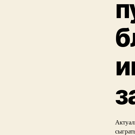
п
б
и
з
Актуал
сыграт