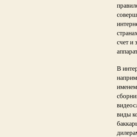
правил
соверш
интерн
странах
счет и 
аппарат
В инте
напри
именем
сборни
видеос
виды к
баккар
дилера