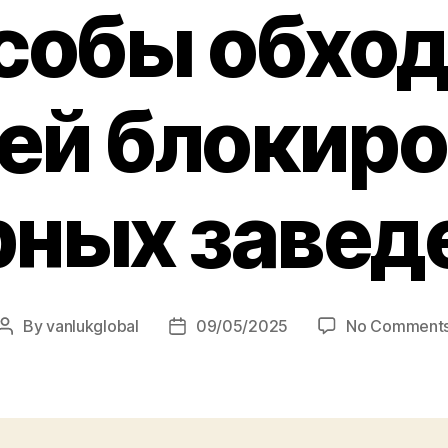
собы обхо
ей блокир
рных завед
By
vanlukglobal
09/05/2025
No Comment
Post
Post
author
date