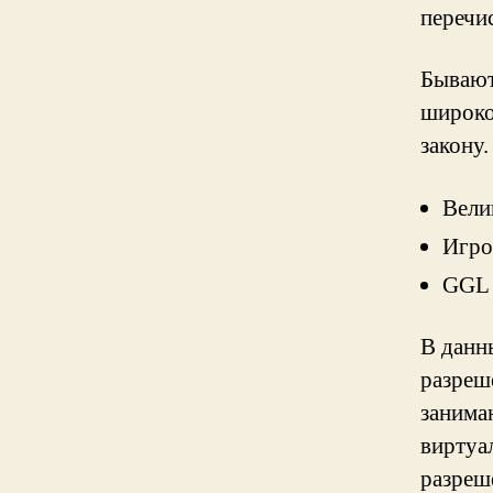
перечи
Бывают
широко
закону
Вели
Игро
GGL 
В данн
разреш
занима
виртуа
разреш