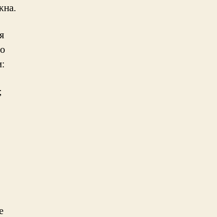
жна.
я
по
и:
;
е