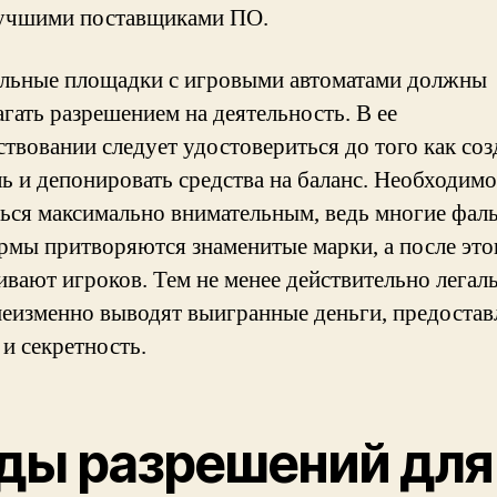
учшими поставщиками ПО.
льные площадки с игровыми автоматами должны
гать разрешением на деятельность. В ее
ствовании следует удостовериться до того как соз
ь и депонировать средства на баланс. Необходимо
ться максимально внимательным, ведь многие фа
рмы притворяются знаменитые марки, а после это
ивают игроков. Тем не менее действительно легал
неизменно выводят выигранные деньги, предоста
и секретность.
ды разрешений для