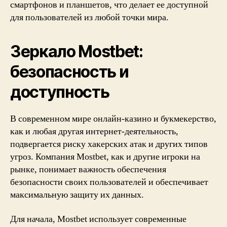
смартфонов и планшетов, что делает ее доступной
для пользователей из любой точки мира.
Зеркало Mostbet:
безопасность и
доступность
В современном мире онлайн-казино и букмекерство,
как и любая другая интернет-деятельность,
подвергается риску хакерских атак и других типов
угроз. Компания Mostbet, как и другие игроки на
рынке, понимает важность обеспечения
безопасности своих пользователей и обеспечивает
максимальную защиту их данных.
Для начала, Mostbet использует современные