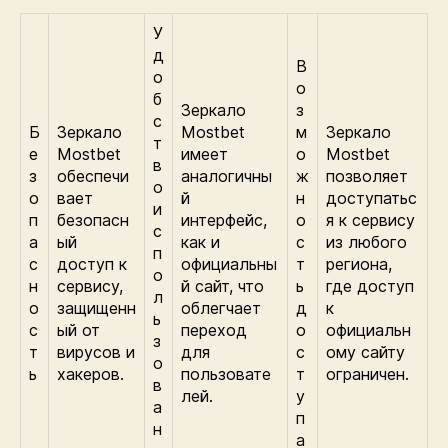
У
д
В
о
о
б
Зеркало
з
с
Б
Зеркало
Mostbet
м
Зеркало
т
е
Mostbet
имеет
о
Mostbet
в
з
обеспечи
аналогичны
ж
позволяет
о
о
вает
й
н
доступатьс
и
п
безопасн
интерфейс,
о
я к сервису
с
а
ый
как и
с
из любого
п
с
доступ к
официальны
т
региона,
о
н
сервису,
й сайт, что
ь
где доступ
л
о
защищенн
облегчает
д
к
ь
с
ый от
переход
о
официальн
з
т
вирусов и
для
с
ому сайту
о
ь
хакеров.
пользовате
т
ограничен.
в
лей.
у
а
п
н
а