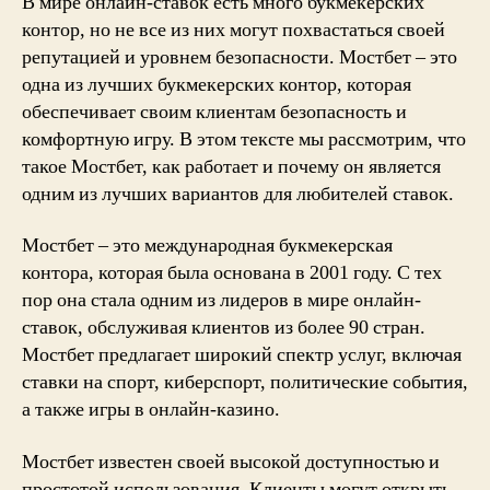
В мире онлайн-ставок есть много букмекерских
контор, но не все из них могут похвастаться своей
репутацией и уровнем безопасности. Мостбет – это
одна из лучших букмекерских контор, которая
обеспечивает своим клиентам безопасность и
комфортную игру. В этом тексте мы рассмотрим, что
такое Мостбет, как работает и почему он является
одним из лучших вариантов для любителей ставок.
Мостбет – это международная букмекерская
контора, которая была основана в 2001 году. С тех
пор она стала одним из лидеров в мире онлайн-
ставок, обслуживая клиентов из более 90 стран.
Мостбет предлагает широкий спектр услуг, включая
ставки на спорт, киберспорт, политические события,
а также игры в онлайн-казино.
Мостбет известен своей высокой доступностью и
простотой использования. Клиенты могут открыть