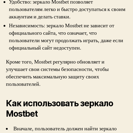
Удобство: зеркало Mostbet позволяет
пользователям легко и быстро доступаться к своим
аккаунтам и делать ставки.
Независимость: зеркало Mostbet не зависит от
официального сайта, что означает, что
пользователи могут продолжать играть, даже если
официальный сайт недоступен.
Кроме того, Mostbet регулярно обновляет и
улучшает свои системы безопасности, чтобы
обеспечить максимальную защиту своих
пользователей.
Как использовать зеркало
Mostbet
Вначале, пользователь должен найти зеркало