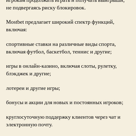
игрокам продолжать играть и получать выигрыши,
не подвергаясь риску блокировок.
Mostbet предлагает широкий спектр функций,
включая:
спортивные ставки на различные виды спорта,
включая футбол, баскетбол, теннис и другие;
игры в онлайн-казино, включая слоты, рулетку,
блэкджек и другие;
лотереи и другие игры;
бонусы и акции для новых и постоянных игроков;
круглосуточную поддержку клиентов через чат и
электронную почту.