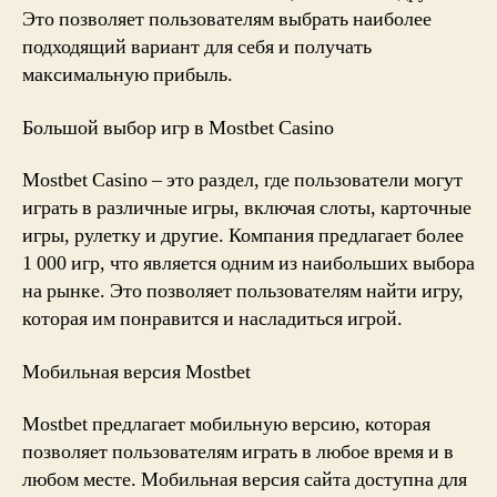
Это позволяет пользователям выбрать наиболее
подходящий вариант для себя и получать
максимальную прибыль.
Большой выбор игр в Mostbet Casino
Mostbet Casino – это раздел, где пользователи могут
играть в различные игры, включая слоты, карточные
игры, рулетку и другие. Компания предлагает более
1 000 игр, что является одним из наибольших выбора
на рынке. Это позволяет пользователям найти игру,
которая им понравится и насладиться игрой.
Мобильная версия Mostbet
Mostbet предлагает мобильную версию, которая
позволяет пользователям играть в любое время и в
любом месте. Мобильная версия сайта доступна для