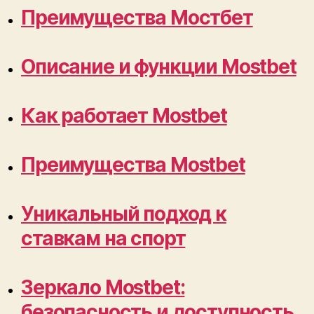
Преимущества Мостбет
Описание и функции Mostbet
Как работает Mostbet
Преимущества Mostbet
Уникальный подход к
ставкам на спорт
Зеркало Mostbet:
безопасность и доступность