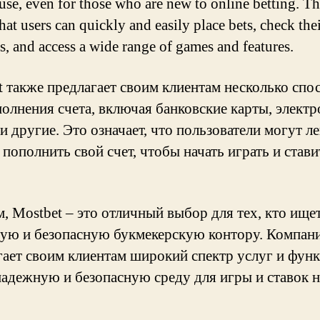
 use, even for those who are new to online betting. Th
hat users can quickly and easily place bets, check the
s, and access a wide range of games and features.
t также предлагает своим клиентам несколько спо
полнения счета, включая банковские карты, элект
и другие. Это означает, что пользователи могут ле
пополнить свой счет, чтобы начать играть и стави
, Mostbet – это отличный выбор для тех, кто ище
ую и безопасную букмекерскую контору. Компан
гает своим клиентам широкий спектр услуг и функ
надежную и безопасную среду для игры и ставок н