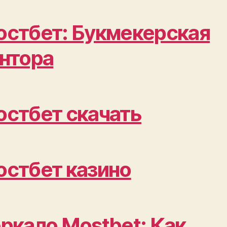
стбет: Букмекерская
нтора
стбет скачать
стбет казино
ркало Mostbet: Как