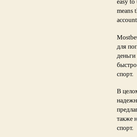
easy to
means t
account
Mostbe
для по
деньги 
быстро 
спорт.
В целом
надежн
предла
также 
спорт.