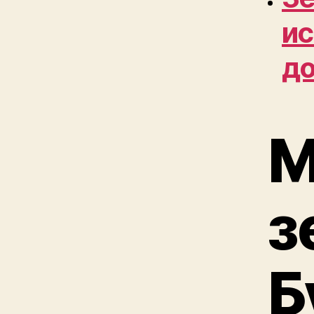
ис
до
М
з
Б