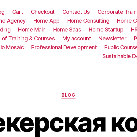
og
Cart
Checkout
Contact Us
Corporate Train
me Agency
Home App
Home Consulting
Home Cr
ding
Home Main
Home Saas
Home Startup
HR
t of Training & Courses
My account
Newsletter
P
lio Mosaic
Professional Development
Public Cours
Sustainable 
Categories
BLOG
керская к