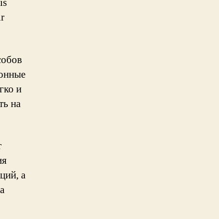
is
ir
собов
ронные
гко и
ть на
т
ия
ций, а
а