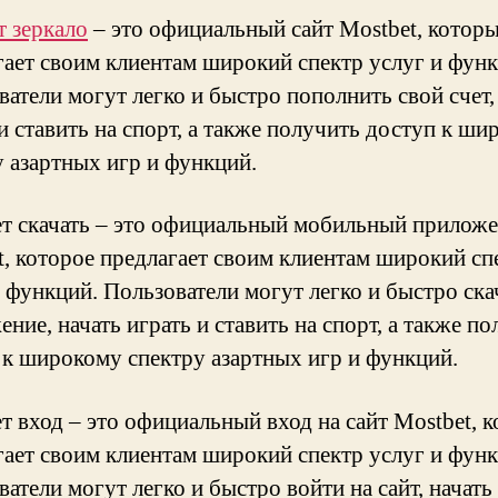
т зеркало
– это официальный сайт Mostbet, котор
гает своим клиентам широкий спектр услуг и функ
атели могут легко и быстро пополнить свой счет,
и ставить на спорт, а также получить доступ к ш
у азартных игр и функций.
т скачать – это официальный мобильный прилож
t, которое предлагает своим клиентам широкий сп
и функций. Пользователи могут легко и быстро ска
ние, начать играть и ставить на спорт, а также п
 к широкому спектру азартных игр и функций.
т вход – это официальный вход на сайт Mostbet, 
гает своим клиентам широкий спектр услуг и функ
атели могут легко и быстро войти на сайт, начать