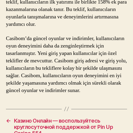
teklif, kullanıcıların ilk yatırımı ile birlikte 158% ek para
kazanmalarına olanak tanır. Bu teklif, kullanıcıların
oyunlarla tanışmalarına ve deneyimlerini artırmasına
yardımcı olur.
Casibom’da güncel oyunlar ve indirimler, kullanıcıların
oyun deneyimini daha da zenginleştirmek için
tasarlanmıştır. Yeni giriş yapan kullanıcılar için özel
teklifler de mevcuttur. Casibom giriş adresi ve giriş yolu,
kullanıcıların bu tekliflere kolay bir şekilde ulaşmasını
sağlar. Casibom, kullanıcıların oyun deneyimini en iyi
şekilde yaşamasına yardımcı olmak için sürekli olarak
güncel oyunlar ve indirimler sunar.
←
Казино Онлайн — воспользуйтесь
круглосуточной поддержкой от Pin Up