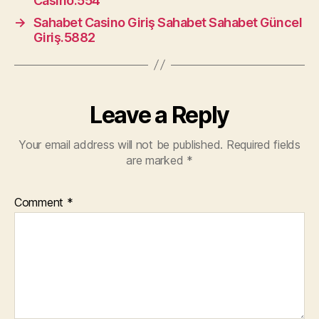
Casino.554
→
Sahabet Casino Giriş Sahabet Sahabet Güncel
Giriş.5882
Leave a Reply
Your email address will not be published.
Required fields
are marked
*
Comment
*