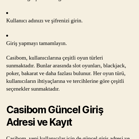
Kullanıcı adınızı ve şifrenizi girin.
Giriş yapmayı tamamlayın.
Casibom, kullanıcılarına çeşitli oyun türleri
sunmaktadır. Bunlar arasında slot oyunları, blackjack,
poker, bakarat ve daha fazlası bulunur. Her oyun türü,
kullanıcıların ihtiyaçlarına ve tercihlerine göre çeşitli
seçenekler sunmaktadır.
Casibom Güncel Giriş
Adresi ve Kayıt
Casibom, yeni kullanıcılar için de güncel giriş adresi ve