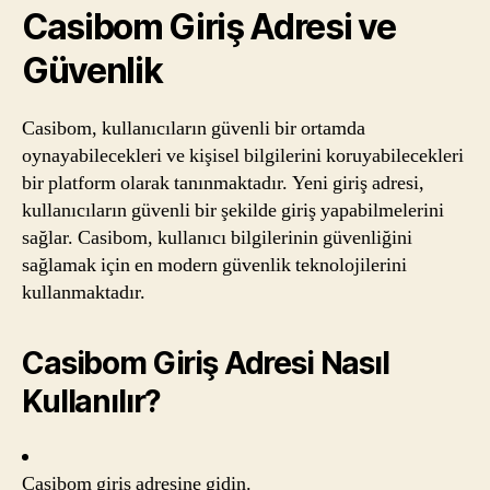
Casibom Giriş Adresi ve
Güvenlik
Casibom, kullanıcıların güvenli bir ortamda
oynayabilecekleri ve kişisel bilgilerini koruyabilecekleri
bir platform olarak tanınmaktadır. Yeni giriş adresi,
kullanıcıların güvenli bir şekilde giriş yapabilmelerini
sağlar. Casibom, kullanıcı bilgilerinin güvenliğini
sağlamak için en modern güvenlik teknolojilerini
kullanmaktadır.
Casibom Giriş Adresi Nasıl
Kullanılır?
Casibom giriş adresine gidin.