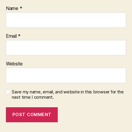
Name
*
Email
*
Website
Save my name, email, and website in this browser for the
next time I comment.