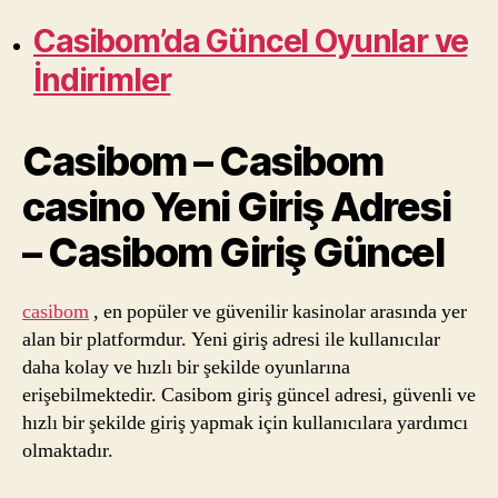
Casibom’da Güncel Oyunlar ve
İndirimler
Casibom – Casibom
casino Yeni Giriş Adresi
– Casibom Giriş Güncel
casibom
, en popüler ve güvenilir kasinolar arasında yer
alan bir platformdur. Yeni giriş adresi ile kullanıcılar
daha kolay ve hızlı bir şekilde oyunlarına
erişebilmektedir. Casibom giriş güncel adresi, güvenli ve
hızlı bir şekilde giriş yapmak için kullanıcılara yardımcı
olmaktadır.