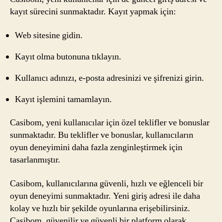
kayıt sürecini sunmaktadır. Kayıt yapmak için:
Web sitesine gidin.
Kayıt olma butonuna tıklayın.
Kullanıcı adınızı, e-posta adresinizi ve şifrenizi girin.
Kayıt işlemini tamamlayın.
Casibom, yeni kullanıcılar için özel teklifler ve bonuslar
sunmaktadır. Bu teklifler ve bonuslar, kullanıcıların
oyun deneyimini daha fazla zenginleştirmek için
tasarlanmıştır.
Casibom, kullanıcılarına güvenli, hızlı ve eğlenceli bir
oyun deneyimi sunmaktadır. Yeni giriş adresi ile daha
kolay ve hızlı bir şekilde oyunlarına erişebilirsiniz.
Casibom, güvenilir ve güvenli bir platform olarak