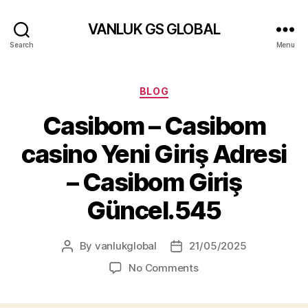
VANLUK GS GLOBAL
Search
Menu
Categories
BLOG
Casibom – Casibom
casino Yeni Giriş Adresi
– Casibom Giriş
Güncel.545
By
vanlukglobal
21/05/2025
Post
Post
author
date
on
No Comments
Casibom
–