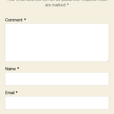
are marked
*
Comment
*
Name
*
Email
*