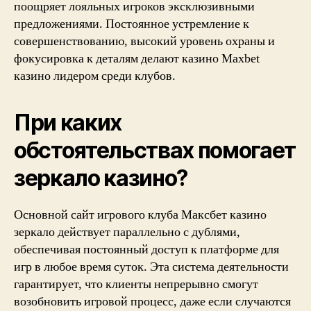
поощряет лояльных игроков эксклюзивными
предложениями. Постоянное устремление к
совершенствованию, высокий уровень охраны и
фокусировка к деталям делают казино Maxbet
казино лидером среди клубов.
При каких
обстоятельствах помогает
зеркало казино?
Основной сайт игрового клуба Максбет казино
зеркало действует параллельно с дублями,
обеспечивая постоянный доступ к платформе для
игр в любое время суток. Эта система деятельности
гарантирует, что клиенты непрерывно смогут
возобновить игровой процесс, даже если случаются