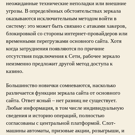
неожиданные технические неполадки или внешние
угрозы. В определённых обстоятельствах зеркала
оказываются исключительным методом войти в
систему: это может быть связано с атаками хакеров,
блокировкой со стороны интернет-провайдеров или
временными перегрузками основного сайта. Хотя
когда затруднения появляются по причине
отсутствия подключения к Сети, рабочее зеркало
неизменно предложит другой метод доступа к
казино.
Большинство новички сомневаются, насколько
различается функции зеркала сайта от основного
сайта. Ответ ясный – нет разниц не существует.
Любые информация, в том числе индивидуальную
сведения и историю операций, полностью
согласованы с центральной платформой. Слот-
машины автоматы, призовые акции, розыгрыши, и