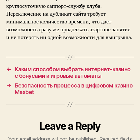
круглосуточную саппорт-службу клуба.
Переключение на дубликат сайта требует
минимальное количество времени, что дает
возможность сразу же продолжать азартное занятие
и не потерять ни одной возможности для выигрыша.
←
Каким способом выбрать интернет-казино
с бонусами и игровые автоматы
→
Безопасность процесса в цифровом казино
Maxbet
Leave a Reply
Your email address will not be published.
Required fields