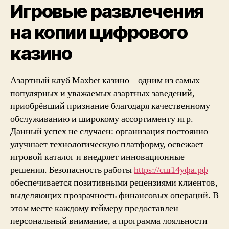
Игровые развлечения
цифрового
казино
на копии цифрового
казино
Азартный клуб Maxbet казино – одним из самых
популярных и уважаемых азартных заведений,
приобрёвший признание благодаря качественному
обслуживанию и широкому ассортименту игр.
Данный успех не случаен: организация постоянно
улучшает технологическую платформу, освежает
игровой каталог и внедряет инновационные
решения. Безопасность работы
https://сш14уфа.рф
обеспечивается позитивными рецензиями клиентов,
выделяющих прозрачность финансовых операций. В
этом месте каждому геймеру предоставлен
персональный внимание, а программа лояльности