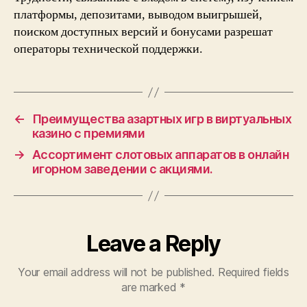
платформы, депозитами, выводом выигрышей,
поиском доступных версий и бонусами разрешат
операторы технической поддержки.
←
Преимущества азартных игр в виртуальных
казино с премиями
→
Ассортимент слотовых аппаратов в онлайн
игорном заведении с акциями.
Leave a Reply
Your email address will not be published.
Required fields
are marked
*