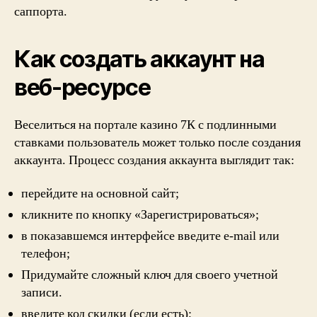
саппорта.
Как создать аккаунт на
веб-ресурсе
Веселиться на портале казино 7К с подлинными
ставками пользователь может только после создания
аккаунта. Процесс создания аккаунта выглядит так:
перейдите на основной сайт;
кликните по кнопку «Зарегистрироваться»;
в показавшемся интерфейсе введите e-mail или
телефон;
Придумайте сложный ключ для своего учетной
записи.
введите код скидки (если есть);