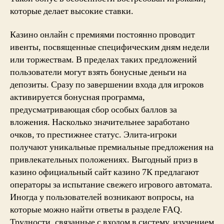
которые делает высокие ставки.
Казино онлайн с премиями постоянно проводит
ивенты, посвященные специфическим дням недели
или торжествам. В пределах таких предложений
пользователи могут взять бонусные деньги на
депозиты. Сразу по завершении входа для игроков
активируется бонусная программа,
предусматривающая сбор особых баллов за
вложения. Насколько значительнее заработано
очков, то престижнее статус. Элита-игроки
получают уникальные премиальные предложения на
привлекательных положениях. Выгодный приз в
казино официальный сайт казино 7К предлагают
операторы за испытание свежего игрового автомата.
Иногда у пользователей возникают вопросы, на
которые можно найти ответы в разделе FAQ.
Трудности, связанные с входом в систему, изучением