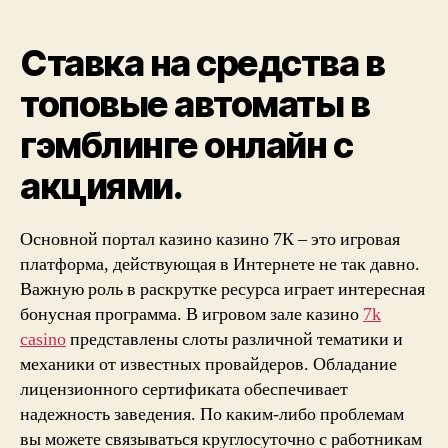
средства
в
Ставка на средства в
топовые
автоматы
топовые автоматы в
в
гэмблинге
гэмблинге онлайн с
онлайн
с
акциями.
акциями.
Основной портал казино казино 7К – это игровая
платформа, действующая в Интернете не так давно.
Важную роль в раскрутке ресурса играет интересная
бонусная программа. В игровом зале казино
7k
casino
представлены слоты различной тематики и
механики от известных провайдеров. Обладание
лицензионного сертификата обеспечивает
надежность заведения. По каким-либо проблемам
вы можете связываться круглосуточно с работникам