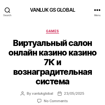
VANLUK GS GLOBAL
Search
Menu
Categories
GAMES
Виртуальный салон
онлайн казино казино
7К и
вознаградительная
система
By
vanlukglobal
23/05/2025
Post
Post
author
date
on
No Comments