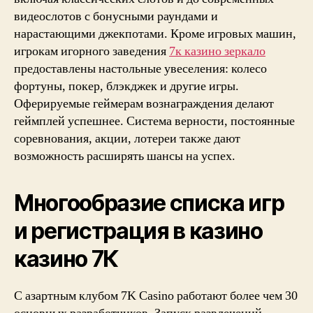
видеослотов с бонусными раундами и
нарастающими джекпотами. Кроме игровых машин,
игрокам игорного заведения
7к казино зеркало
предоставлены настольные увеселения: колесо
фортуны, покер, блэкджек и другие игры.
Оферируемые геймерам вознаграждения делают
геймплей успешнее. Система верности, постоянные
соревнования, акции, лотереи также дают
возможность расширять шансы на успех.
Многообразие списка игр
и регистрация в казино
казино 7К
С азартным клубом 7K Casino работают более чем 30