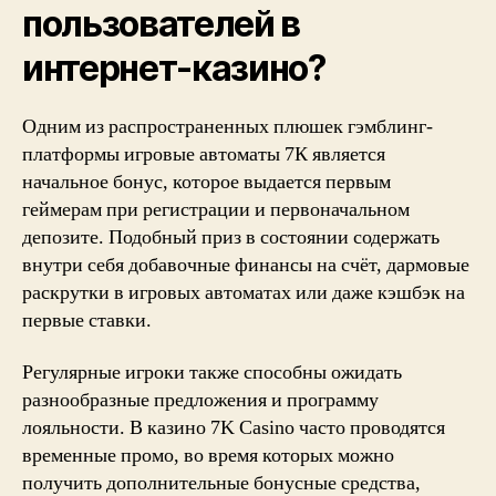
пользователей в
интернет-казино?
Одним из распространенных плюшек гэмблинг-
платформы игровые автоматы 7К является
начальное бонус, которое выдается первым
геймерам при регистрации и первоначальном
депозите. Подобный приз в состоянии содержать
внутри себя добавочные финансы на счёт, дармовые
раскрутки в игровых автоматах или даже кэшбэк на
первые ставки.
Регулярные игроки также способны ожидать
разнообразные предложения и программу
лояльности. В казино 7K Casino часто проводятся
временные промо, во время которых можно
получить дополнительные бонусные средства,