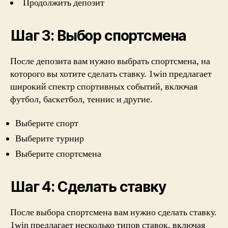
Продолжить депозит
Шаг 3: Выбор спортсмена
После депозита вам нужно выбрать спортсмена, на
которого вы хотите сделать ставку. 1win предлагает
широкий спектр спортивных событий, включая
футбол, баскетбол, теннис и другие.
Выберите спорт
Выберите турнир
Выберите спортсмена
Шаг 4: Сделать ставку
После выбора спортсмена вам нужно сделать ставку.
1win предлагает несколько типов ставок, включая