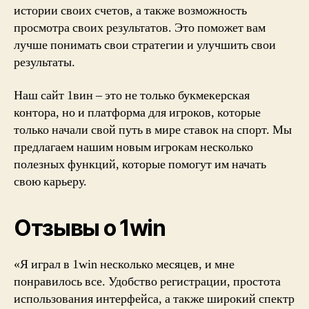
истории своих счетов, а также возможность
просмотра своих результатов. Это поможет вам
лучше понимать свои стратегии и улучшить свои
результаты.
Наш сайт 1вин – это не только букмекерская
контора, но и платформа для игроков, которые
только начали свой путь в мире ставок на спорт. Мы
предлагаем нашим новым игрокам несколько
полезных функций, которые помогут им начать
свою карьеру.
Отзывы о 1win
«Я играл в 1win несколько месяцев, и мне
понравилось все. Удобство регистрации, простота
использования интерфейса, а также широкий спектр