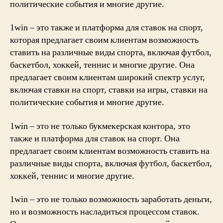
политические события и многие другие.
1win – это также и платформа для ставок на спорт,
которая предлагает своим клиентам возможность
ставить на различные виды спорта, включая футбол,
баскетбол, хоккей, теннис и многие другие. Она
предлагает своим клиентам широкий спектр услуг,
включая ставки на спорт, ставки на игры, ставки на
политические события и многие другие.
1win – это не только букмекерская контора, это
также и платформа для ставок на спорт. Она
предлагает своим клиентам возможность ставить на
различные виды спорта, включая футбол, баскетбол,
хоккей, теннис и многие другие.
1win – это не только возможность заработать деньги,
но и возможность насладиться процессом ставок.