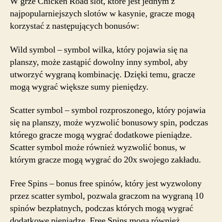
W grze Chicken Road slot, które jest jednym z
najpopularniejszych slotów w kasynie, gracze mogą
korzystać z następujących bonusów:
Wild symbol – symbol wilka, który pojawia się na
planszy, może zastąpić dowolny inny symbol, aby
utworzyć wygraną kombinację. Dzięki temu, gracze
mogą wygrać większe sumy pieniędzy.
Scatter symbol – symbol rozproszonego, który pojawia
się na planszy, może wyzwolić bonusowy spin, podczas
którego gracze mogą wygrać dodatkowe pieniądze.
Scatter symbol może również wyzwolić bonus, w
którym gracze mogą wygrać do 20x swojego zakładu.
Free Spins – bonus free spinów, który jest wyzwolony
przez scatter symbol, pozwala graczom na wygraną 10
spinów bezpłatnych, podczas których mogą wygrać
dodatkowe pieniądze. Free Spins mogą również