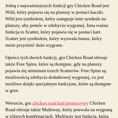
Jedną z najważniejszych funkcji gry Chicken Road jest
Wild, który pojawia się na planszy w postaci kaczki.
Wild jest symbolem, który zastępuje inne symbole na
planszy, aby pomóc w zdobyciu wygranej. Inna ważna
funkcja to Scatter, który pojawia się w postaci kart.
Scatter jest symbolem, który wyzwala bonus, który
może przynieść duże wygrane.
Oprócz tych dwóch funkcji, gra Chicken Road oferuje
także Free Spins, które są dostępne, gdy na planszy
pojawia się minimum trzech Scatterów. Free Spins są
możliwością zdobycia dodatkowej wygranej, co jest
możliwe dzięki specjalnym funkcjom, które są dostępne
w grze.
Wreszcie, gra
chicken road kod promocyjny
Chicken
Road oferuje także Multiway, który pozwala na wygraną
w różnych kombinacjach. Multiway jest funkcją, która