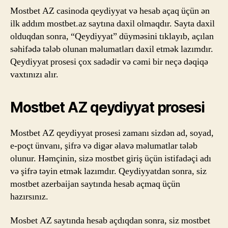
Mostbet AZ casinoda qeydiyyat və hesab açaq üçün ən
ilk addım mostbet.az saytına daxil olmaqdır. Sayta daxil
olduqdan sonra, “Qeydiyyat” düyməsini tıklayıb, açılan
səhifədə tələb olunan məlumatları daxil etmək lazımdır.
Qeydiyyat prosesi çox sadədir və cəmi bir neçə dəqiqə
vaxtınızı alır.
Mostbet AZ qeydiyyat prosesi
Mostbet AZ qeydiyyat prosesi zamanı sizdən ad, soyad,
e-poçt ünvanı, şifrə və digər əlavə məlumatlar tələb
olunur. Həmçinin, sizə mostbet giriş üçün istifadəçi adı
və şifrə təyin etmək lazımdır. Qeydiyyatdan sonra, siz
mostbet azerbaijan saytında hesab açmaq üçün
hazırsınız.
Mosbet AZ saytında hesab açdıqdan sonra, siz mostbet