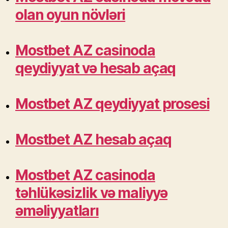
olan oyun növləri
Mostbet AZ casinoda
qeydiyyat və hesab açaq
Mostbet AZ qeydiyyat prosesi
Mostbet AZ hesab açaq
Mostbet AZ casinoda
təhlükəsizlik və maliyyə
əməliyyatları