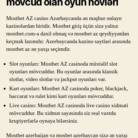
mövcud olan oyun növləri
Mostbet AZ casino Azərbaycanda ən məşhur onlayn
kazinolardan biridir. Mostbet giriş üçün sizə yalnız
mostbet.com-a daxil olmaq və mostbet az qeydiyyatdan
keçmək lazımdır. Azerbaycanda kazino saytlari arasında
mostbet az ən yaxşı seçimdir.
Slot oyunları: Mostbet AZ casinoda müxtəlif slot
oyunları mövcuddur. Bu oyunlar arasında klassik
slotlar, video slotlar və jackpot oyunları var.
Kart oyunları: Mostbet AZ casinoda poker, blackjack,
baccarat və rulet kimi kart oyunları mövcuddur.
Live casino: Mostbet AZ casinoda live casino xidməti
mövcuddur. Bu xidmət sayəsində siz real vaxtda
krupiyerlərlə oynaya bilərsiniz.
Mostbet azerbaijan və mosbet azerbaycan sizə ən yaxşı