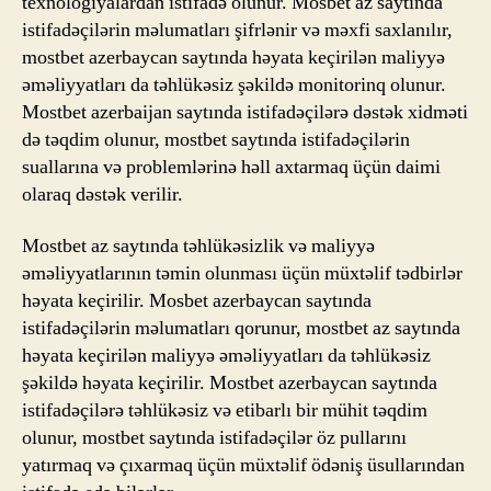
texnologiyalardan istifadə olunur. Mosbet az saytında
istifadəçilərin məlumatları şifrlənir və məxfi saxlanılır,
mostbet azerbaycan saytında həyata keçirilən maliyyə
əməliyyatları da təhlükəsiz şəkildə monitorinq olunur.
Mostbet azerbaijan saytında istifadəçilərə dəstək xidməti
də təqdim olunur, mostbet saytında istifadəçilərin
suallarına və problemlərinə həll axtarmaq üçün daimi
olaraq dəstək verilir.
Mostbet az saytında təhlükəsizlik və maliyyə
əməliyyatlarının təmin olunması üçün müxtəlif tədbirlər
həyata keçirilir. Mosbet azerbaycan saytında
istifadəçilərin məlumatları qorunur, mostbet az saytında
həyata keçirilən maliyyə əməliyyatları da təhlükəsiz
şəkildə həyata keçirilir. Mostbet azerbaycan saytında
istifadəçilərə təhlükəsiz və etibarlı bir mühit təqdim
olunur, mostbet saytında istifadəçilər öz pullarını
yatırmaq və çıxarmaq üçün müxtəlif ödəniş üsullarından