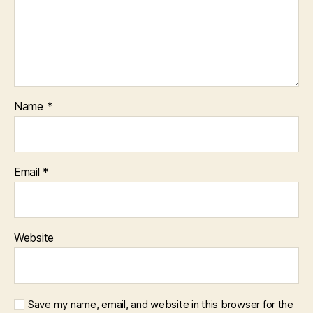
Name
*
Email
*
Website
Save my name, email, and website in this browser for the