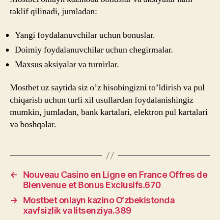
taklif qilinadi, jumladan:
Yangi foydalanuvchilar uchun bonuslar.
Doimiy foydalanuvchilar uchun chegirmalar.
Maxsus aksiyalar va turnirlar.
Mostbet uz saytida siz o’z hisobingizni to’ldirish va pul
chiqarish uchun turli xil usullardan foydalanishingiz
mumkin, jumladan, bank kartalari, elektron pul kartalari
va boshqalar.
←
Nouveau Casino en Ligne en France Offres de
Bienvenue et Bonus Exclusifs.670
→
Mostbet onlayn kazino O‘zbekistonda
xavfsizlik va litsenziya.389