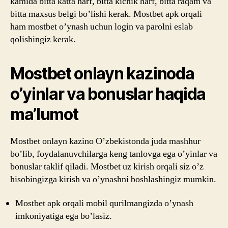
kamida bitta katta harf, bitta kichik harf, bitta raqam va
bitta maxsus belgi bo’lishi kerak. Mostbet apk orqali
ham mostbet o’ynash uchun login va parolni eslab
qolishingiz kerak.
Mostbet onlayn kazinoda
o’yinlar va bonuslar haqida
ma’lumot
Mostbet onlayn kazino O’zbekistonda juda mashhur
bo’lib, foydalanuvchilarga keng tanlovga ega o’yinlar va
bonuslar taklif qiladi. Mostbet uz kirish orqali siz o’z
hisobingizga kirish va o’ynashni boshlashingiz mumkin.
Mostbet apk orqali mobil qurilmangizda o’ynash
imkoniyatiga ega bo’lasiz.