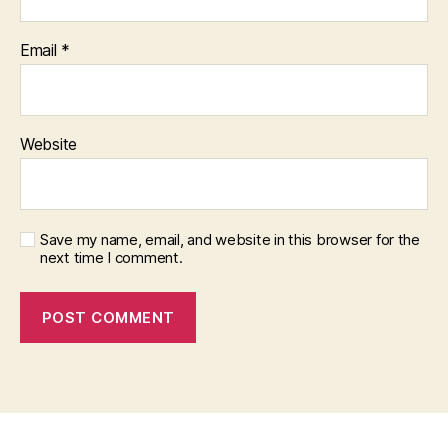
Email
*
Website
Save my name, email, and website in this browser for the
next time I comment.