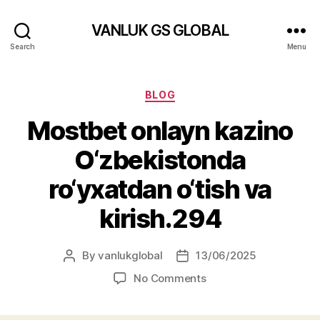
VANLUK GS GLOBAL
Search
Menu
Categories
BLOG
Mostbet onlayn kazino
O‘zbekistonda
ro‘yxatdan o‘tish va
kirish.294
By
vanlukglobal
13/06/2025
Post
Post
author
date
on
No Comments
Mostbet
onlayn