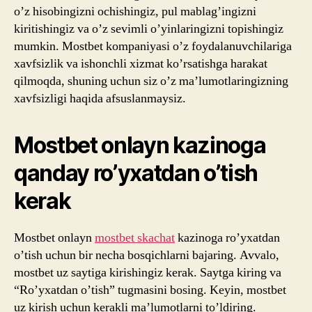
o’z hisobingizni ochishingiz, pul mablag’ingizni
kiritishingiz va o’z sevimli o’yinlaringizni topishingiz
mumkin. Mostbet kompaniyasi o’z foydalanuvchilariga
xavfsizlik va ishonchli xizmat ko’rsatishga harakat
qilmoqda, shuning uchun siz o’z ma’lumotlaringizning
xavfsizligi haqida afsuslanmaysiz.
Mostbet onlayn kazinoga
qanday ro’yxatdan o’tish
kerak
Mostbet onlayn
mostbet skachat
kazinoga ro’yxatdan
o’tish uchun bir necha bosqichlarni bajaring. Avvalo,
mostbet uz saytiga kirishingiz kerak. Saytga kiring va
“Ro’yxatdan o’tish” tugmasini bosing. Keyin, mostbet
uz kirish uchun kerakli ma’lumotlarni to’ldiring.