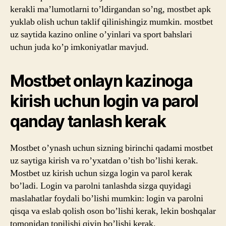
kerakli ma’lumotlarni to’ldirgandan so’ng, mostbet apk
yuklab olish uchun taklif qilinishingiz mumkin. mostbet
uz saytida kazino online o’yinlari va sport bahslari
uchun juda ko’p imkoniyatlar mavjud.
Mostbet onlayn kazinoga
kirish uchun login va parol
qanday tanlash kerak
Mostbet o’ynash uchun sizning birinchi qadami mostbet
uz saytiga kirish va ro’yxatdan o’tish bo’lishi kerak.
Mostbet uz kirish uchun sizga login va parol kerak
bo’ladi. Login va parolni tanlashda sizga quyidagi
maslahatlar foydali bo’lishi mumkin: login va parolni
qisqa va eslab qolish oson bo’lishi kerak, lekin boshqalar
tomonidan topilishi qiyin bo’lishi kerak.