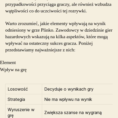
przypadkowości przyciąga graczy, ale również wzbudza
wątpliwości co do uczciwości tej rozrywki.
Warto zrozumieć, jakie elementy wpływają na wynik
odniesiony w grze Plinko. Zawodowcy w dziedzinie gier
hazardowych wskazują na kilka aspektów, które mogą
wpływać na ostateczny sukces gracza. Poniżej
przedstawiamy najważniejsze z nich:
Element
Wpływ na grę
Losowość
Decyduje o wynikach gry
Strategia
Nie ma wpływu na wynik
Wyruszenie w
Zwiększa szanse na wygraną
grę