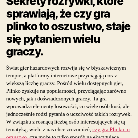
Sekrety rozrywki, które
sprawiają, że czy gra
plinko to oszustwo, staje
się pytaniem wielu
graczy.
Świat gier hazardowych rozwija się w błyskawicznym
tempie, a platformy internetowe przyciągają coraz
większą liczbę graczy. Pośród wielu dostępnych gier,
Plinko zyskuje na popularności, przyciągając zarówno
nowych, jak i doświadczonych graczy. Ta gra
wprowadza elementy losowości, co wiele osób kusi, ale
jednocześnie rodzi pytania o uczciwość takich rozrywek.
W związku z rosnącą liczbą osób interesujących się tą
tematyką, wielu z nas chce zrozumieć,
czy gra Plinko to
oszustwo
, czy może to tylko sposób na ekscytującą