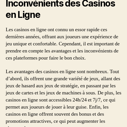
Inconvénients des Casinos
en Ligne
Les casinos en ligne ont connu un essor rapide ces
dernières années, offrant aux joueurs une expérience de
jeu unique et confortable. Cependant, il est important de
prendre en compte les avantages et les inconvénients de
ces plateformes pour faire le bon choix.
Les avantages des casinos en ligne sont nombreux. Tout
d’abord, ils offrent une grande variété de jeux, allant des
jeux de hasard aux jeux de stratégie, en passant par les
jeux de cartes et les jeux de machines à sous. De plus, les
casinos en ligne sont accessibles 24h/24 et 7j/7, ce qui
permet aux joueurs de jouer à leur guise. Enfin, les
casinos en ligne offrent souvent des bonus et des
promotions attractives, ce qui peut augmenter les