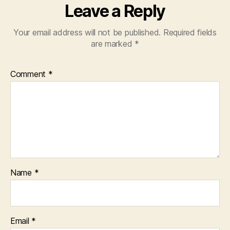
Leave a Reply
Your email address will not be published.
Required fields
are marked
*
Comment
*
Name
*
Email
*