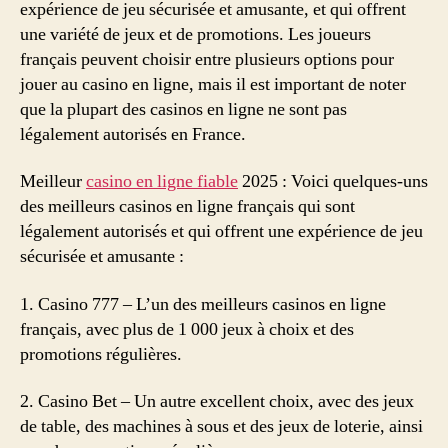
expérience de jeu sécurisée et amusante, et qui offrent
une variété de jeux et de promotions. Les joueurs
français peuvent choisir entre plusieurs options pour
jouer au casino en ligne, mais il est important de noter
que la plupart des casinos en ligne ne sont pas
légalement autorisés en France.
Meilleur
casino en ligne fiable
2025 : Voici quelques-uns
des meilleurs casinos en ligne français qui sont
légalement autorisés et qui offrent une expérience de jeu
sécurisée et amusante :
1. Casino 777 – L’un des meilleurs casinos en ligne
français, avec plus de 1 000 jeux à choix et des
promotions régulières.
2. Casino Bet – Un autre excellent choix, avec des jeux
de table, des machines à sous et des jeux de loterie, ainsi