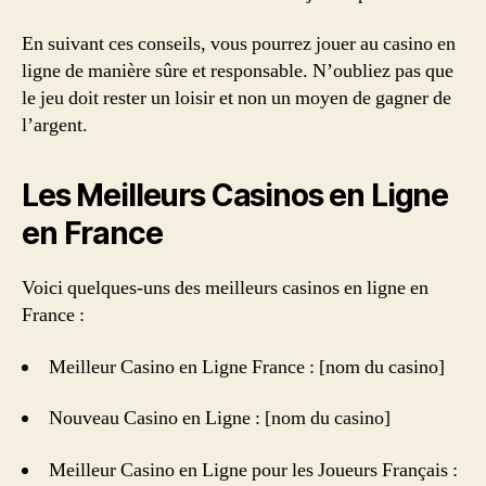
En suivant ces conseils, vous pourrez jouer au casino en
ligne de manière sûre et responsable. N’oubliez pas que
le jeu doit rester un loisir et non un moyen de gagner de
l’argent.
Les Meilleurs Casinos en Ligne
en France
Voici quelques-uns des meilleurs casinos en ligne en
France :
Meilleur Casino en Ligne France : [nom du casino]
Nouveau Casino en Ligne : [nom du casino]
Meilleur Casino en Ligne pour les Joueurs Français :