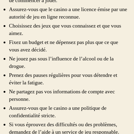
de commencer à jouer.
Assurez-vous que le casino a une licence émise par une
autorité de jeu en ligne reconnue.
Choisissez des jeux que vous connaissez et que vous
aimez.
Fixez un budget et ne dépensez pas plus que ce que
vous avez décidé.
Ne jouez pas sous l’influence de l’alcool ou de la
drogue.
Prenez des pauses régulières pour vous détendre et
éviter la fatigue.
Ne partagez pas vos informations de compte avec
personne.
Assurez-vous que le casino a une politique de
confidentialité stricte.
Si vous éprouvez des difficultés ou des problèmes,
demandez de l’aide à un service de jeu responsable.