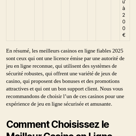
u’
à
2
0
0
€
En résumé, les meilleurs casinos en ligne fiables 2025
sont ceux qui ont une licence émise par une autorité de
jeu en ligne reconnue, qui utilisent des systèmes de
sécurité robustes, qui offrent une variété de jeux de
casino, qui proposent des bonuses et des promotions
attractives et qui ont un bon support client. Nous vous
recommandons de choisir l’un de ces casinos pour une
expérience de jeu en ligne sécurisée et amusante.
Comment Choisissez le