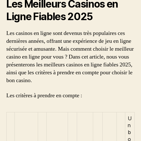
Les Meilleurs Casinos en
Ligne Fiables 2025
Les casinos en ligne sont devenus très populaires ces
dernières années, offrant une expérience de jeu en ligne
sécurisée et amusante. Mais comment choisir le meilleur
casino en ligne pour vous ? Dans cet article, nous vous
présenterons les meilleurs casinos en ligne fiables 2025,
ainsi que les critères à prendre en compte pour choisir le
bon casino.
Les critères à prendre en compte :
U
n
b
o