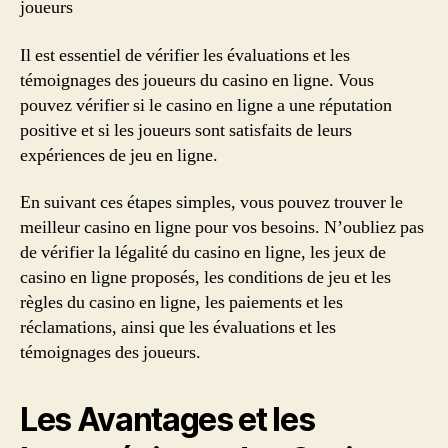
joueurs
Il est essentiel de vérifier les évaluations et les
témoignages des joueurs du casino en ligne. Vous
pouvez vérifier si le casino en ligne a une réputation
positive et si les joueurs sont satisfaits de leurs
expériences de jeu en ligne.
En suivant ces étapes simples, vous pouvez trouver le
meilleur casino en ligne pour vos besoins. N’oubliez pas
de vérifier la légalité du casino en ligne, les jeux de
casino en ligne proposés, les conditions de jeu et les
règles du casino en ligne, les paiements et les
réclamations, ainsi que les évaluations et les
témoignages des joueurs.
Les Avantages et les