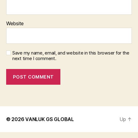
Website
Save my name, email, and website in this browser for the
next time I comment.
© 2026
VANLUK GS GLOBAL
Up
↑