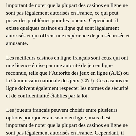
important de noter que la plupart des casinos en ligne ne
sont pas légalement autorisés en France, ce qui peut
poser des problèmes pour les joueurs. Cependant, il
existe quelques casinos en ligne qui sont légalement
autorisés et qui offrent une expérience de jeu sécurisée et
amusante.
Les meilleurs casinos en ligne français sont ceux qui ont
une licence émise par une autorité de jeu en ligne
reconnue, telle que l’Autorité des jeux en ligne (AJE) ou
la Commission nationale des jeux (CNJ). Ces casinos en
ligne doivent également respecter les normes de sécurité
et de confidentialité établies par la loi.
Les joueurs français peuvent choisir entre plusieurs
options pour jouer au casino en ligne, mais il est
important de noter que la plupart des casinos en ligne ne
sont pas légalement autorisés en France. Cependant, il