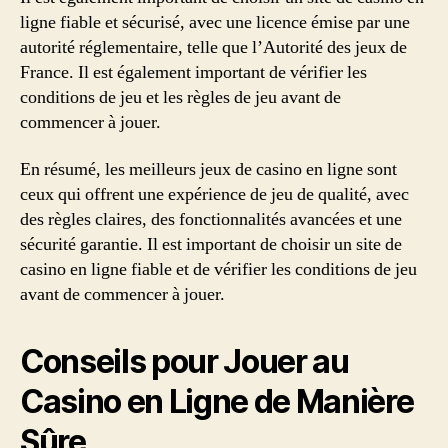
ligne fiable et sécurisé, avec une licence émise par une
autorité réglementaire, telle que l’Autorité des jeux de
France. Il est également important de vérifier les
conditions de jeu et les règles de jeu avant de
commencer à jouer.
En résumé, les meilleurs jeux de casino en ligne sont
ceux qui offrent une expérience de jeu de qualité, avec
des règles claires, des fonctionnalités avancées et une
sécurité garantie. Il est important de choisir un site de
casino en ligne fiable et de vérifier les conditions de jeu
avant de commencer à jouer.
Conseils pour Jouer au
Casino en Ligne de Manière
Sûre