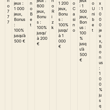
n
jeux :
n
jeux
jeux :
n
1 200
o
o
x
o
800
o
: 1
1 000
o
jeux,
C
U
: 1
7
jeux,
R
500
jeux,
B
Bonu
a
ni
0
7
Bonu
i
jeux,
Bonus
e
s :
si
b
0
7
s :
z
Bon
:
t
100%
n
e
0
100%
k
us :
100%
jusqu’
o
t
je
jusqu’
100
jusqu’à
à 1
u
à 200
%
500 €
000
x,
€
jusq
€
B
u’à
o
500
n
€
us
:
1
0
0
%
ju
s
q