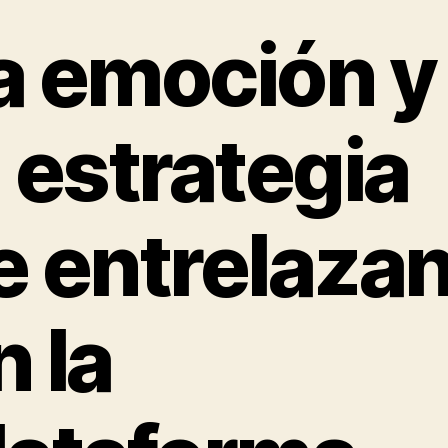
a emoción y
a estrategia
e entrelaza
n la