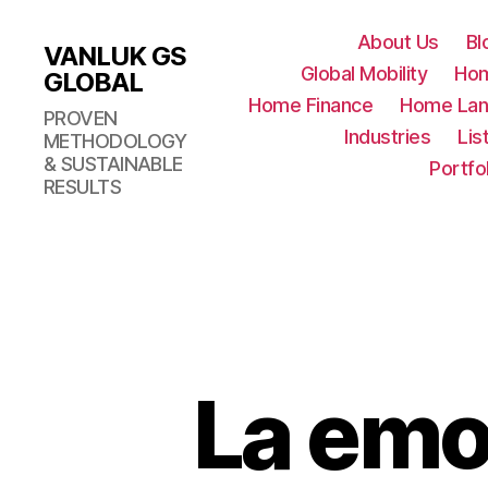
About Us
Bl
VANLUK GS
Global Mobility
Ho
GLOBAL
Home Finance
Home Lan
PROVEN
Industries
Lis
METHODOLOGY
& SUSTAINABLE
Portfo
RESULTS
La emoc