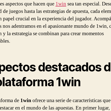
tes aspectos que hacen que
1win
sea tan especial. Des
d de juegos hasta las estrategias de apuesta, cada ele
n papel crucial en la experiencia del jugador. Acomp
s nos adentramos en el apasionante mundo de 1win, 
 y la estrategia se combinan para crear momentos
bles.
pectos destacados 
plataforma 1win
aforma de
1win
ofrece una serie de características que
estacar en el mundo de las apuestas. En primer lugar, 