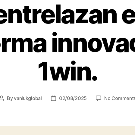
entrelazan e
orma innova
1win.
By
vanlukglobal
02/08/2025
No Comment
Post
Post
author
date