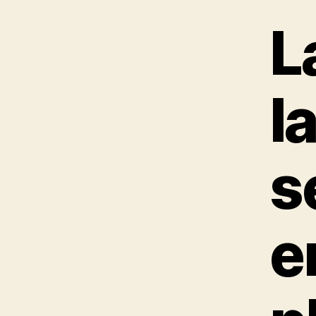
L
l
s
e