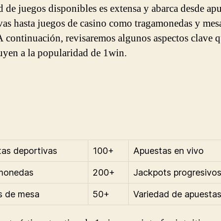
d de juegos disponibles es extensa y abarca desde apu
vas hasta juegos de casino como tragamonedas y mes
A continuación, revisaremos algunos aspectos clave 
uyen a la popularidad de 1win.
as deportivas
100+
Apuestas en vivo
monedas
200+
Jackpots progresivo
s de mesa
50+
Variedad de apuesta