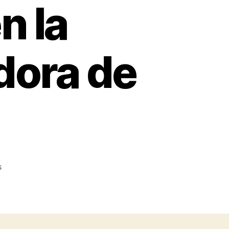
n la
dora de
on
s
La
emoción
y
la
estrategia