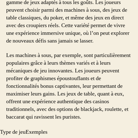
gamme de jeux adaptés à tous les goûts. Les joueurs
peuvent choisir parmi des machines à sous, des jeux de
table classiques, du poker, et même des jeux en direct
avec des croupiers réels. Cette variété permet de vivre
une expérience immersive unique, où l’on peut explorer
de nouveaux défis sans jamais se lasser.
Les machines à sous, par exemple, sont particulièrement
populaires grâce à leurs thèmes variés et à leurs
mécaniques de jeu innovantes. Les joueurs peuvent
profiter de graphismes époustouflants et de
fonctionnalités bonus captivantes, leur permettant de
maximiser leurs gains. Les jeux de table, quant à eux,
offrent une expérience authentique des casinos
traditionnels, avec des options de blackjack, roulette, et
baccarat qui ravissent les puristes.
Type de jeuExemples