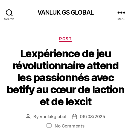
VANLUK GS GLOBAL
Search
Menu
Categories
POST
Lexpérience de jeu
révolutionnaire attend
les passionnés avec
betify au cœur de laction
et de lexcit
By
vanlukglobal
06/08/2025
Post
Post
author
date
on
No Comments