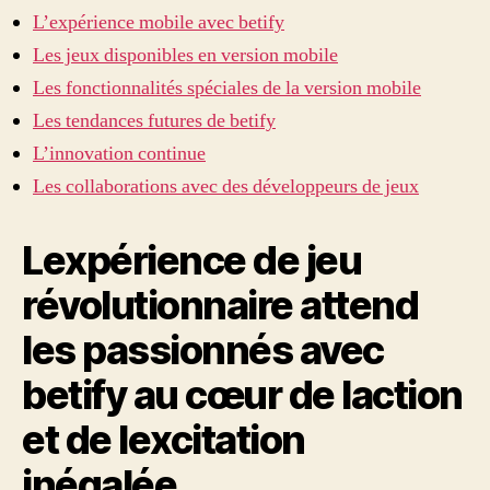
L’expérience mobile avec betify
Les jeux disponibles en version mobile
Les fonctionnalités spéciales de la version mobile
Les tendances futures de betify
L’innovation continue
Les collaborations avec des développeurs de jeux
Lexpérience de jeu
révolutionnaire attend
les passionnés avec
betify au cœur de laction
et de lexcitation
inégalée.