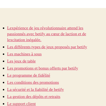
Lexpérience
de
jeu
révolutionnaire
attend
les
Lexpérience de jeu révolutionnaire attend les
passionnés
passionnés avec betify au cœur de laction et de
avec
lexcitation inégalée.
betify
Les différents types de jeux proposés par betify
au
cœur
Les machines à sous
de
Les jeux de table
laction
Les promotions et bonus offerts par betify
et
de
Le programme de fidélité
lexcit
Les conditions des promotions
La sécurité et la fiabilité de betify
La gestion des dépôts et retraits
Le support client