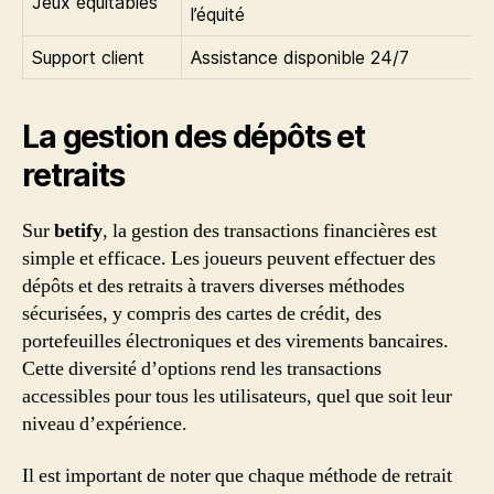
Jeux équitables
l’équité
Support client
Assistance disponible 24/7
La gestion des dépôts et
retraits
Sur
betify
, la gestion des transactions financières est
simple et efficace. Les joueurs peuvent effectuer des
dépôts et des retraits à travers diverses méthodes
sécurisées, y compris des cartes de crédit, des
portefeuilles électroniques et des virements bancaires.
Cette diversité d’options rend les transactions
accessibles pour tous les utilisateurs, quel que soit leur
niveau d’expérience.
Il est important de noter que chaque méthode de retrait