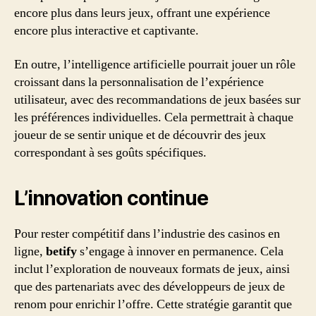
encore plus dans leurs jeux, offrant une expérience
encore plus interactive et captivante.
En outre, l’intelligence artificielle pourrait jouer un rôle
croissant dans la personnalisation de l’expérience
utilisateur, avec des recommandations de jeux basées sur
les préférences individuelles. Cela permettrait à chaque
joueur de se sentir unique et de découvrir des jeux
correspondant à ses goûts spécifiques.
L’innovation continue
Pour rester compétitif dans l’industrie des casinos en
ligne,
betify
s’engage à innover en permanence. Cela
inclut l’exploration de nouveaux formats de jeux, ainsi
que des partenariats avec des développeurs de jeux de
renom pour enrichir l’offre. Cette stratégie garantit que