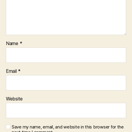
Name
*
Email
*
Website
Save my name, email, and website in this browser for the