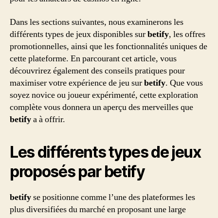
Dans les sections suivantes, nous examinerons les
différents types de jeux disponibles sur
betify
, les offres
promotionnelles, ainsi que les fonctionnalités uniques de
cette plateforme. En parcourant cet article, vous
découvrirez également des conseils pratiques pour
maximiser votre expérience de jeu sur
betify
. Que vous
soyez novice ou joueur expérimenté, cette exploration
complète vous donnera un aperçu des merveilles que
betify
a à offrir.
Les différents types de jeux
proposés par betify
betify
se positionne comme l’une des plateformes les
plus diversifiées du marché en proposant une large