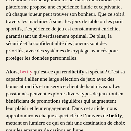
plateforme propose une expérience fluide et captivante,
où chaque joueur peut trouver son bonheur. Que ce soit à
travers les machines à sous, les jeux de table ou les paris
sportifs, l’expérience de jeu est constamment enrichie,
garantissant un divertissement optimal. De plus, la
sécurité et la confidentialité des joueurs sont des
priorités, avec des systèmes de cryptage avancés pour
protéger les données personnelles.
Alors,
betify
qu’est-ce qui rend
betify
si spécial? C’est sa
capacité à allier une large sélection de jeux avec des
bonus attractifs et un service client de haut niveau. Les
passionnés peuvent explorer divers types de jeux tout en
bénéficiant de promotions régulières qui augmentent
leur plaisir et leur engagement. Dans cet article, nous
approfondirons chaque aspect clé de l’univers de
betify
,
mettant en lumière ce qui en fait une destination de choix
pour les amateurs de casinos en ligne.