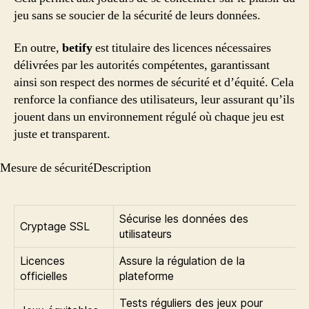
jeu sans se soucier de la sécurité de leurs données.
En outre,
betify
est titulaire des licences nécessaires
délivrées par les autorités compétentes, garantissant
ainsi son respect des normes de sécurité et d’équité. Cela
renforce la confiance des utilisateurs, leur assurant qu’ils
jouent dans un environnement régulé où chaque jeu est
juste et transparent.
Mesure de sécuritéDescription
Sécurise les données des
Cryptage SSL
utilisateurs
Licences
Assure la régulation de la
officielles
plateforme
Tests réguliers des jeux pour