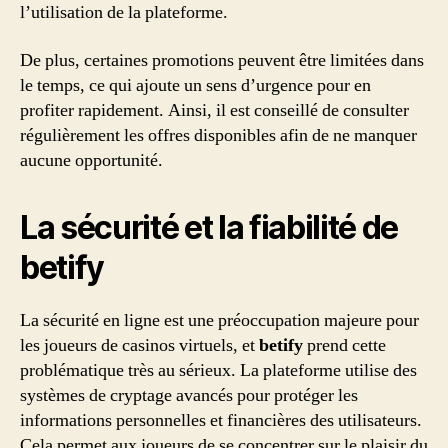
l’utilisation de la plateforme.
De plus, certaines promotions peuvent être limitées dans
le temps, ce qui ajoute un sens d’urgence pour en
profiter rapidement. Ainsi, il est conseillé de consulter
régulièrement les offres disponibles afin de ne manquer
aucune opportunité.
La sécurité et la fiabilité de
betify
La sécurité en ligne est une préoccupation majeure pour
les joueurs de casinos virtuels, et
betify
prend cette
problématique très au sérieux. La plateforme utilise des
systèmes de cryptage avancés pour protéger les
informations personnelles et financières des utilisateurs.
Cela permet aux joueurs de se concentrer sur le plaisir du