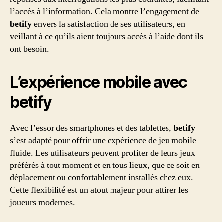
l’accès à l’information. Cela montre l’engagement de
betify
envers la satisfaction de ses utilisateurs, en
veillant à ce qu’ils aient toujours accès à l’aide dont ils
ont besoin.
L’expérience mobile avec
betify
Avec l’essor des smartphones et des tablettes,
betify
s’est adapté pour offrir une expérience de jeu mobile
fluide. Les utilisateurs peuvent profiter de leurs jeux
préférés à tout moment et en tous lieux, que ce soit en
déplacement ou confortablement installés chez eux.
Cette flexibilité est un atout majeur pour attirer les
joueurs modernes.