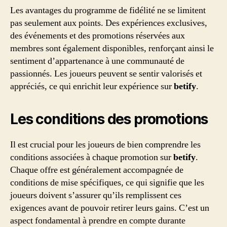
Les avantages du programme de fidélité ne se limitent
pas seulement aux points. Des expériences exclusives,
des événements et des promotions réservées aux
membres sont également disponibles, renforçant ainsi le
sentiment d’appartenance à une communauté de
passionnés. Les joueurs peuvent se sentir valorisés et
appréciés, ce qui enrichit leur expérience sur
betify
.
Les conditions des promotions
Il est crucial pour les joueurs de bien comprendre les
conditions associées à chaque promotion sur
betify
.
Chaque offre est généralement accompagnée de
conditions de mise spécifiques, ce qui signifie que les
joueurs doivent s’assurer qu’ils remplissent ces
exigences avant de pouvoir retirer leurs gains. C’est un
aspect fondamental à prendre en compte durante