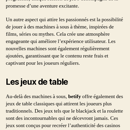
promesse d’une aventure excitante.
Un autre aspect qui attire les passionnés est la possibilité
de jouer à des machines à sous à thème, inspirées de
films, séries ou mythes. Cela crée une atmosphère
engageante qui améliore l’expérience utilisateur. Les
nouvelles machines sont également régulièrement
ajoutées, garantissant que le contenu reste frais et
captivant pour les joueurs réguliers.
Les jeux de table
Au-delà des machines à sous,
betify
offre également des
jeux de table classiques qui attirent les joueurs plus
traditionnels. Des jeux tels que le blackjack et la roulette
sont des incontournables qui ne décevront jamais. Ces
jeux sont conçus pour recréer l’authenticité des casinos