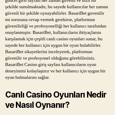
guncel giris sayfası her zaman güvenli ve hızlı bir
şekilde sunulmaktadır, bu sayede kullanıcılar her zaman
güvenli bir şekilde oynayabilirler. BasariBet guvenilir
mi sorusuna cevap vermek gerekirse, platformun
güvenilirliği ve profesyonelliği her kullanıcı tarafından
onaylanmıştır. BasariBet, kullanıcıların ihtiyaçlarını
karşılamak için çeşitli canlı casino oyunları sunar, bu
sayede her kullanıcı için uygun bir oyun bulabilirler.
BasariBet sikayetlerini inceleyerek, platformun
güvenilir ve profesyonel olduğunu görebilirsiniz.
BasariBet Casino giriş sayfası kullanıcıların oyun
deneyimini kolaylaştırır ve her kullanıcı için uygun bir
oyun bulmalarını sağlar.
Canlı Casino Oyunları Nedir
ve Nasıl Oynanır?