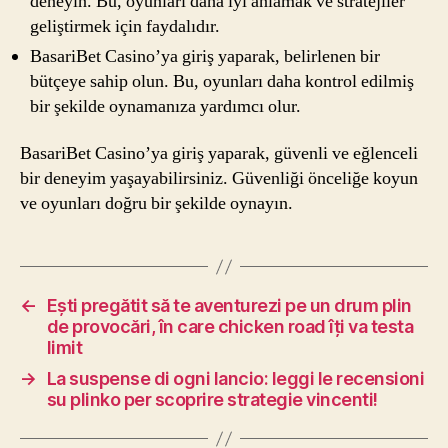
deneyin. Bu, oyunları daha iyi anlamak ve stratejiler
geliştirmek için faydalıdır.
BasariBet Casino’ya giriş yaparak, belirlenen bir
bütçeye sahip olun. Bu, oyunları daha kontrol edilmiş
bir şekilde oynamanıza yardımcı olur.
BasariBet Casino’ya giriş yaparak, güvenli ve eğlenceli
bir deneyim yaşayabilirsiniz. Güvenliği önceliğe koyun
ve oyunları doğru bir şekilde oynayın.
←
Ești pregătit să te aventurezi pe un drum plin
de provocări, în care chicken road îți va testa
limit
→
La suspense di ogni lancio: leggi le recensioni
su plinko per scoprire strategie vincenti!