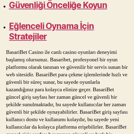
Güvenliği Önceliğe Koyun
Eğlenceli Oynama İçin
Stratejiler
BasariBet Casino ile canlı casino oyunları deneyimi
başlamış olursunuz. Basaribet, profesyonel bir oyun
platformu olarak tanınan ve güvenilir bir servis sunan bir
web sitesidir. BasariBet para çekme işlemlerinde hızlı ve
güvenli bir süreç sunar, bu sayede oyunlarla
kazandığınız para kolayca elinize geçer. BasariBet
güncel giriş sayfası her zaman güncel ve güvenli bir
şekilde sunulmaktadır, bu sayede kullanıcılar her zaman
güvenli bir şekilde oynayabilirler. BasariBet giriş sayfası
kullanıcı dostu ve kullanımı kolaydır, bu sayede yeni
kullanıcılar da kolayca platforma erişebilirler. BasariBet