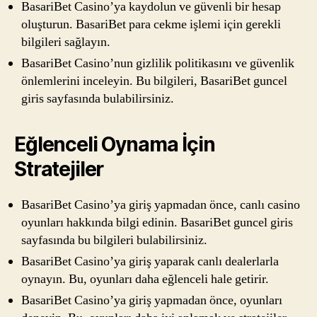
BasariBet Casino’ya kaydolun ve güvenli bir hesap
oluşturun. BasariBet para cekme işlemi için gerekli
bilgileri sağlayın.
BasariBet Casino’nun gizlilik politikasını ve güvenlik
önlemlerini inceleyin. Bu bilgileri, BasariBet guncel
giris sayfasında bulabilirsiniz.
Eğlenceli Oynama İçin
Stratejiler
BasariBet Casino’ya giriş yapmadan önce, canlı casino
oyunları hakkında bilgi edinin. BasariBet guncel giris
sayfasında bu bilgileri bulabilirsiniz.
BasariBet Casino’ya giriş yaparak canlı dealerlarla
oynayın. Bu, oyunları daha eğlenceli hale getirir.
BasariBet Casino’ya giriş yapmadan önce, oyunları