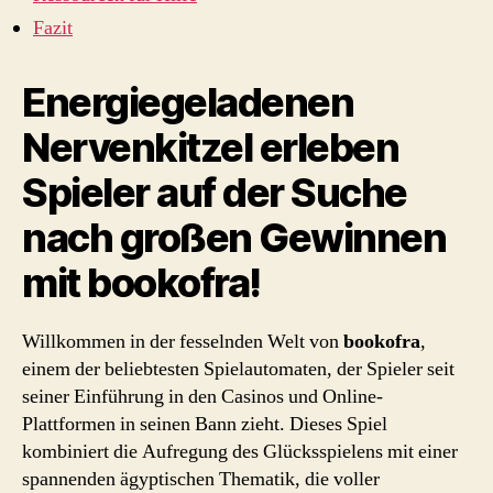
Fazit
Energiegeladenen
Nervenkitzel erleben
Spieler auf der Suche
nach großen Gewinnen
mit bookofra!
Willkommen in der fesselnden Welt von
bookofra
,
einem der beliebtesten Spielautomaten, der Spieler seit
seiner Einführung in den Casinos und Online-
Plattformen in seinen Bann zieht. Dieses Spiel
kombiniert die Aufregung des Glücksspielens mit einer
spannenden ägyptischen Thematik, die voller