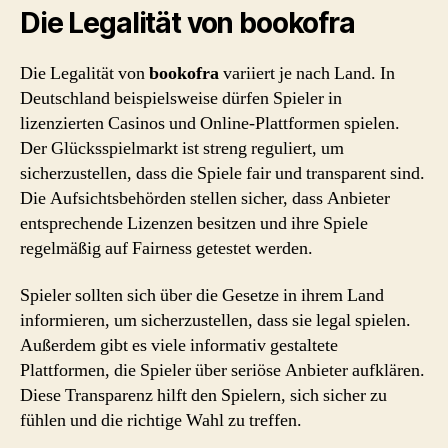
Die Legalität von bookofra
Die Legalität von
bookofra
variiert je nach Land. In
Deutschland beispielsweise dürfen Spieler in
lizenzierten Casinos und Online-Plattformen spielen.
Der Glücksspielmarkt ist streng reguliert, um
sicherzustellen, dass die Spiele fair und transparent sind.
Die Aufsichtsbehörden stellen sicher, dass Anbieter
entsprechende Lizenzen besitzen und ihre Spiele
regelmäßig auf Fairness getestet werden.
Spieler sollten sich über die Gesetze in ihrem Land
informieren, um sicherzustellen, dass sie legal spielen.
Außerdem gibt es viele informativ gestaltete
Plattformen, die Spieler über seriöse Anbieter aufklären.
Diese Transparenz hilft den Spielern, sich sicher zu
fühlen und die richtige Wahl zu treffen.