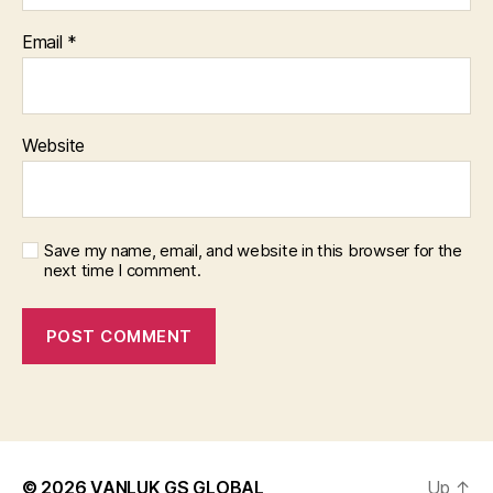
Email
*
Website
Save my name, email, and website in this browser for the
next time I comment.
© 2026
VANLUK GS GLOBAL
Up
↑