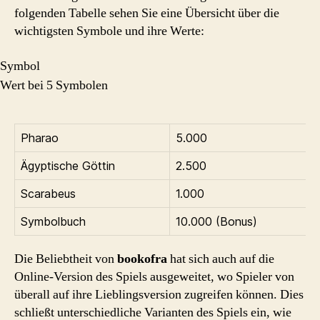
folgenden Tabelle sehen Sie eine Übersicht über die
wichtigsten Symbole und ihre Werte:
Symbol
Wert bei 5 Symbolen
Pharao
5.000
Ägyptische Göttin
2.500
Scarabeus
1.000
Symbolbuch
10.000 (Bonus)
Die Beliebtheit von
bookofra
hat sich auch auf die
Online-Version des Spiels ausgeweitet, wo Spieler von
überall auf ihre Lieblingsversion zugreifen können. Dies
schließt unterschiedliche Varianten des Spiels ein, wie