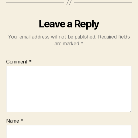
Leave a Reply
Your email address will not be published.
Required fields
are marked
*
Comment
*
Name
*