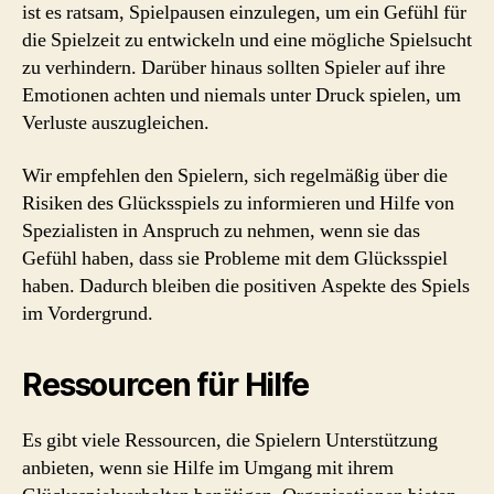
ist es ratsam, Spielpausen einzulegen, um ein Gefühl für
die Spielzeit zu entwickeln und eine mögliche Spielsucht
zu verhindern. Darüber hinaus sollten Spieler auf ihre
Emotionen achten und niemals unter Druck spielen, um
Verluste auszugleichen.
Wir empfehlen den Spielern, sich regelmäßig über die
Risiken des Glücksspiels zu informieren und Hilfe von
Spezialisten in Anspruch zu nehmen, wenn sie das
Gefühl haben, dass sie Probleme mit dem Glücksspiel
haben. Dadurch bleiben die positiven Aspekte des Spiels
im Vordergrund.
Ressourcen für Hilfe
Es gibt viele Ressourcen, die Spielern Unterstützung
anbieten, wenn sie Hilfe im Umgang mit ihrem