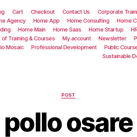
og
Cart
Checkout
Contact Us
Corporate Train
me Agency
Home App
Home Consulting
Home Cr
ding
Home Main
Home Saas
Home Startup
HR
t of Training & Courses
My account
Newsletter
P
lio Mosaic
Professional Development
Public Cours
Sustainable 
Categories
POST
pollo osare