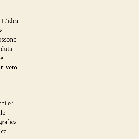
 L’idea
ta
possono
aduta
e.
un vero
ci e i
le
grafica
ica.