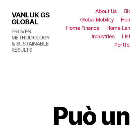
About Us
Bl
VANLUK GS
Global Mobility
Ho
GLOBAL
Home Finance
Home Lan
PROVEN
Industries
Lis
METHODOLOGY
& SUSTAINABLE
Portfo
RESULTS
Può un 