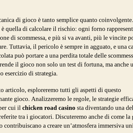
anica di gioco è tanto semplice quanto coinvolgente.
 è quella di calcolare il rischio: ogni forno rappresen
one di scommessa, e più si va avanti, più le vincite 
re. Tuttavia, il pericolo è sempre in agguato, e una c
colata può portare a una perdita totale delle scommess
rende il gioco non solo un test di fortuna, ma anche 
o esercizio di strategia.
o articolo, esploreremo tutti gli aspetti di questo
nte gioco. Analizzeremo le regole, le strategie effica
per cui il
chicken road casino
sta diventando una del
referite tra i giocatori. Discuteremo anche di come la 
io contribuiscano a creare un’atmosfera immersiva un