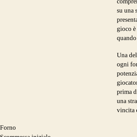
compren
su una s
present
gioco è
quando è
Una del
ogni fo
potenzi
giocato
prima di
una stra
vincita 
Forno