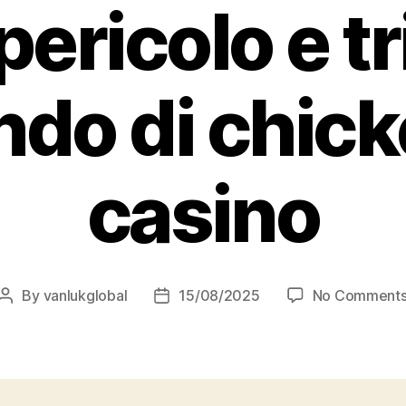
l pericolo e t
ndo di chick
casino
By
vanlukglobal
15/08/2025
No Comment
Post
Post
author
date