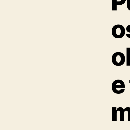
P
o
o
e
m