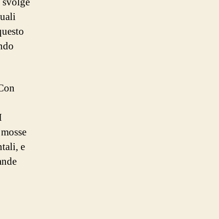
i svolge
uali
questo
ando
 Con
I
o mosse
tali, e
rande