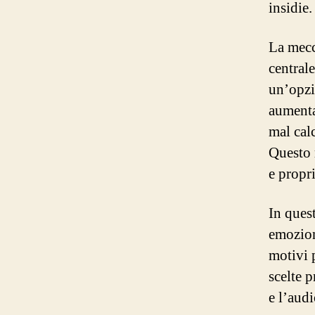
insidie.
La mecc
centrale
un’opzi
aumenta
mal cal
Questo 
e propri
In quest
emoziona
motivi 
scelte p
e l’aud