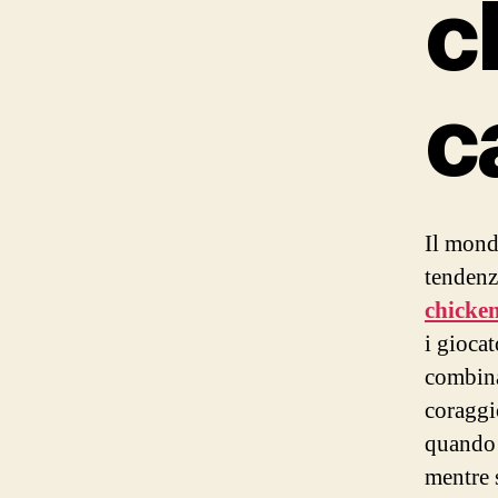
c
c
Il mond
tendenz
chicken
i giocat
combina
coraggio
quando p
mentre 