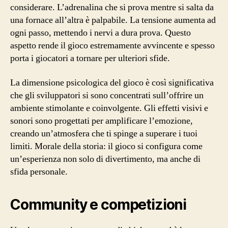
considerare. L’adrenalina che si prova mentre si salta da
una fornace all’altra è palpabile. La tensione aumenta ad
ogni passo, mettendo i nervi a dura prova. Questo
aspetto rende il gioco estremamente avvincente e spesso
porta i giocatori a tornare per ulteriori sfide.
La dimensione psicologica del gioco è così significativa
che gli sviluppatori si sono concentrati sull’offrire un
ambiente stimolante e coinvolgente. Gli effetti visivi e
sonori sono progettati per amplificare l’emozione,
creando un’atmosfera che ti spinge a superare i tuoi
limiti. Morale della storia: il gioco si configura come
un’esperienza non solo di divertimento, ma anche di
sfida personale.
Community e competizioni