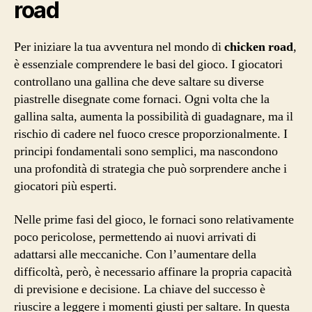
road
Per iniziare la tua avventura nel mondo di
chicken road
,
è essenziale comprendere le basi del gioco. I giocatori
controllano una gallina che deve saltare su diverse
piastrelle disegnate come fornaci. Ogni volta che la
gallina salta, aumenta la possibilità di guadagnare, ma il
rischio di cadere nel fuoco cresce proporzionalmente. I
principi fondamentali sono semplici, ma nascondono
una profondità di strategia che può sorprendere anche i
giocatori più esperti.
Nelle prime fasi del gioco, le fornaci sono relativamente
poco pericolose, permettendo ai nuovi arrivati di
adattarsi alle meccaniche. Con l’aumentare della
difficoltà, però, è necessario affinare la propria capacità
di previsione e decisione. La chiave del successo è
riuscire a leggere i momenti giusti per saltare. In questa