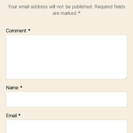
Your email address will not be published.
Required fields
are marked
*
Comment
*
Name
*
Email
*