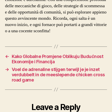
delle meccaniche di gioco, delle strategie di scommessa
e delle opportunità di comunità, si può esplorare appieno
questo avvincente mondo. Ricorda, ogni salta è un
nuovo inizio, e ogni fornace può portarti a grandi vittorie
o a una cocente sconfitta!
←
Kako Globalne Promjene Oblikuju Budućnost
Ekonomije i Financija
→
Voel de adrenaline stijgen terwijl je je inzet
verdubbelt in de meeslepende chicken cross
road game
Leave a Reply