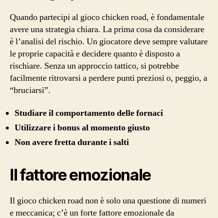
Quando partecipi al gioco chicken road, è fondamentale
avere una strategia chiara. La prima cosa da considerare
è l’analisi del rischio. Un giocatore deve sempre valutare
le proprie capacità e decidere quanto è disposto a
rischiare. Senza un approccio tattico, si potrebbe
facilmente ritrovarsi a perdere punti preziosi o, peggio, a
“bruciarsi”.
Studiare il comportamento delle fornaci
Utilizzare i bonus al momento giusto
Non avere fretta durante i salti
Il fattore emozionale
Il gioco chicken road non è solo una questione di numeri
e meccanica; c’è un forte fattore emozionale da