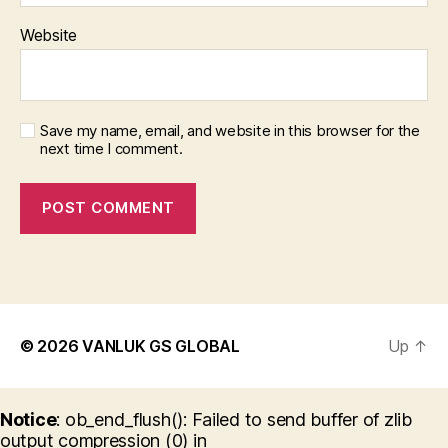
Website
Save my name, email, and website in this browser for the
next time I comment.
© 2026
VANLUK GS GLOBAL
Up
↑
Notice
: ob_end_flush(): Failed to send buffer of zlib
output compression (0) in