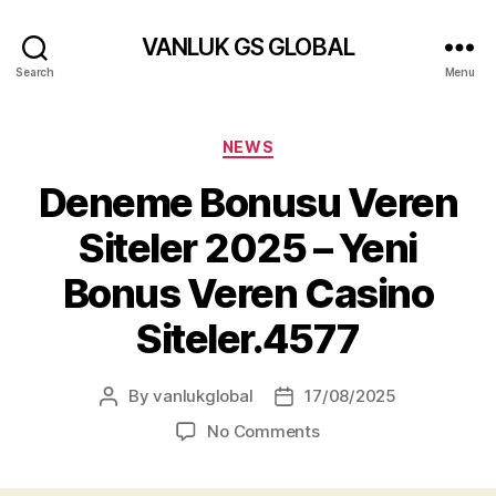
VANLUK GS GLOBAL
Search
Menu
Categories
NEWS
Deneme Bonusu Veren
Siteler 2025 – Yeni
Bonus Veren Casino
Siteler.4577
By
vanlukglobal
17/08/2025
Post
Post
author
date
on
No Comments
Deneme
Bonusu