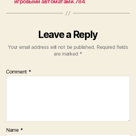
игровыми автоматами.784
Leave a Reply
Your email address will not be published.
Required fields
are marked
*
Comment
*
Name
*