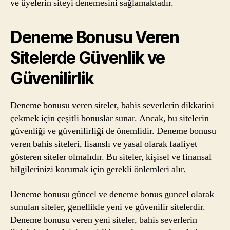
ve üyelerin siteyi denemesini sağlamaktadır.
Deneme Bonusu Veren
Sitelerde Güvenlik ve
Güvenilirlik
Deneme bonusu veren siteler, bahis severlerin dikkatini
çekmek için çeşitli bonuslar sunar. Ancak, bu sitelerin
güvenliği ve güvenilirliği de önemlidir. Deneme bonusu
veren bahis siteleri, lisanslı ve yasal olarak faaliyet
gösteren siteler olmalıdır. Bu siteler, kişisel ve finansal
bilgilerinizi korumak için gerekli önlemleri alır.
Deneme bonusu güncel ve deneme bonus guncel olarak
sunulan siteler, genellikle yeni ve güvenilir sitelerdir.
Deneme bonusu veren yeni siteler, bahis severlerin