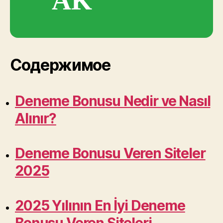
AK
Содержимое
Deneme Bonusu Nedir ve Nasıl
Alınır?
Deneme Bonusu Veren Siteler
2025
2025 Yılının En İyi Deneme
Bonusu Veren Siteleri