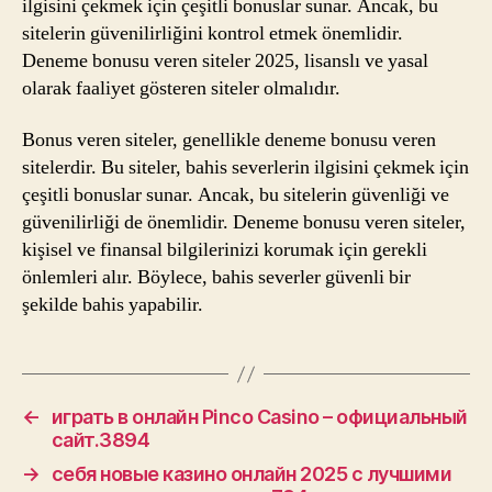
ilgisini çekmek için çeşitli bonuslar sunar. Ancak, bu
sitelerin güvenilirliğini kontrol etmek önemlidir.
Deneme bonusu veren siteler 2025, lisanslı ve yasal
olarak faaliyet gösteren siteler olmalıdır.
Bonus veren siteler, genellikle deneme bonusu veren
sitelerdir. Bu siteler, bahis severlerin ilgisini çekmek için
çeşitli bonuslar sunar. Ancak, bu sitelerin güvenliği ve
güvenilirliği de önemlidir. Deneme bonusu veren siteler,
kişisel ve finansal bilgilerinizi korumak için gerekli
önlemleri alır. Böylece, bahis severler güvenli bir
şekilde bahis yapabilir.
←
играть в онлайн Pinco Casino – официальный
сайт.3894
→
себя новые казино онлайн 2025 с лучшими