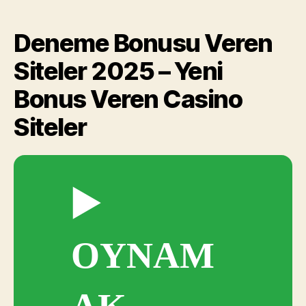
Veren
Siteler
Deneme Bonusu Veren
2025
–
Siteler 2025 – Yeni
Yeni
Bonus
Bonus Veren Casino
Veren
Casino
Siteler
Siteler.4577
▶️
OYNAM