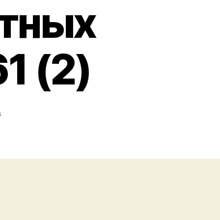
ртных
1 (2)
on
s
онлайн
2025
новые
стандарты
азартных
развлечений.461
(2)