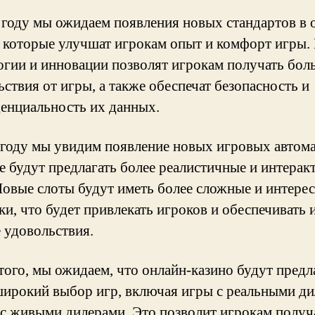
 году мы ожидаем появления новых стандартов в 
, которые улучшат игрокам опыт и комфорт игры.
огии и инновации позволят игрокам получать бол
ствия от игры, а также обеспечат безопасность и
енциальность их данных.
 году мы увидим появление новых игровых автома
е будут предлагать более реалистичные и интерак
Новые слоты будут иметь более сложные и интере
ки, что будет привлекать игроков и обеспечивать 
 удовольствия.
того, мы ожидаем, что онлайн-казино будут предл
широкий выбор игр, включая игры с реальными д
 с живыми дилерами. Это позволит игрокам получ