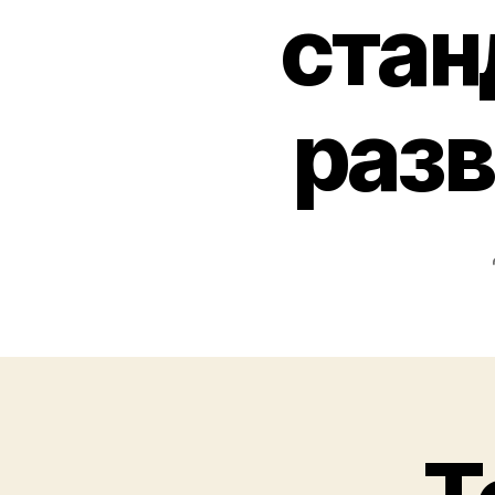
стан
разв