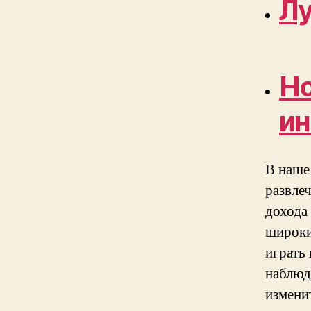
Лу
Но
ин
В наше
развле
дохода
широки
играть 
наблюд
изменит