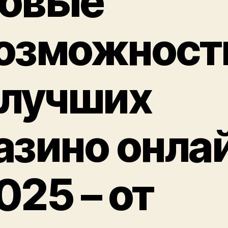
овые
озможност
 лучших
азино онла
025 – от