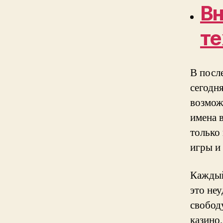
Вн
те
В посл
сегодн
возмож
имена 
только
игры и
Каждый
это не
свобод
казино