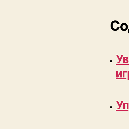
Со
Ув
иг
Уп