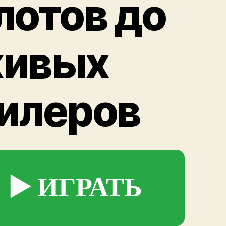
лотов до
ивых
илеров
▶️ ИГРАТЬ