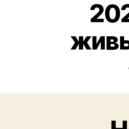
202
живы