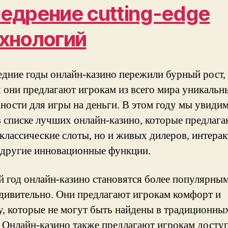
едрение cutting-edge
хнологий
едние годы онлайн-казино пережили бурный рост,
я они предлагают игрокам из всего мира уникальн
ности для игры на деньги. В этом году мы увиди
в списке лучших онлайн-казино, которые предлага
 классические слоты, но и живых дилеров, интера
 другие инновационные функции.
 год онлайн-казино становятся более популярным
удивительно. Они предлагают игрокам комфорт и
у, которые не могут быть найдены в традиционны
. Онлайн-казино также предлагают игрокам доступ