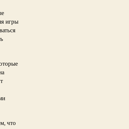
ые
ля игры
ваться
ть
которые
на
ут
ми
м, что