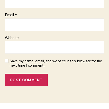
Email
*
Website
Save my name, email, and website in this browser for the
next time I comment.