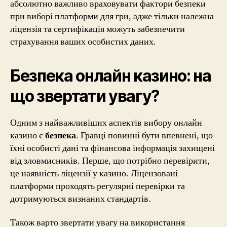
абсолютно важливо враховувати фактори безпеки
при виборі платформи для гри, адже тільки належна
ліцензія та сертифікація можуть забезпечити
страхування ваших особистих даних.
Безпека онлайн казино: на
що звертати увагу?
Одним з найважливіших аспектів вибору онлайн
казино є
безпека
. Гравці повинні бути впевнені, що
їхні особисті дані та фінансова інформація захищені
від зловмисників. Перше, що потрібно перевірити,
це наявність ліцензії у казино. Ліцензовані
платформи проходять регулярні перевірки та
дотримуються визнаних стандартів.
Також варто звертати увагу на використання