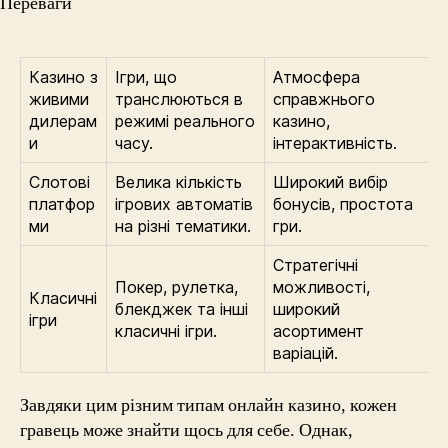
Переваги
Казино з
Ігри, що
Атмосфера
живими
транслюються в
справжнього
дилерам
режимі реального
казино,
и
часу.
інтерактивність.
Слотові
Велика кількість
Широкий вибір
платфор
ігрових автоматів
бонусів, простота
ми
на різні тематики.
гри.
Стратегічні
Покер, рулетка,
можливості,
Класичні
блекджек та інші
широкий
ігри
класичні ігри.
асортимент
варіацій.
Завдяки цим різним типам онлайн казино, кожен
гравець може знайти щось для себе. Однак,