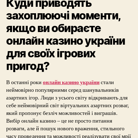
Куди приводять
захоплюючі моменти,
якщо ви обираєте
онлайн казино україни
для своїх ігрових
пригод?
В останні роки
онлайн казино україни
стали
неймовірно популярними серед шанувальників
азартних ігор. Люди з усього світу відкривають для
себе неймовірний світ віртуальних азартних розваг,
який пропонує безліч можливостей і виграшів.
Вибір онлайн казино – це не просто питання
розваги, але й пошук нового враження, стильного
часу проведення та можливості реалізувати свої мрії