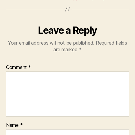
Leave a Reply
Your email address will not be published.
Required fields
are marked
*
Comment
*
Name
*