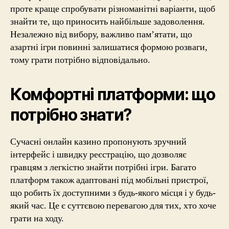
проте краще спробувати різноманітні варіанти, щоб
знайти те, що приносить найбільше задоволення.
Незалежно від вибору, важливо пам’ятати, що
азартні ігри повинні залишатися формою розваги,
тому грати потрібно відповідально.
Комфортні платформи: що
потрібно знати?
Сучасні онлайн казино пропонують зручний
інтерфейс і швидку реєстрацію, що дозволяє
гравцям з легкістю знайти потрібні ігри. Багато
платформ також адаптовані під мобільні пристрої,
що робить їх доступними з будь-якого місця і у будь-
який час. Це є суттєвою перевагою для тих, хто хоче
грати на ходу.