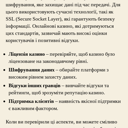
шифрування, яке захищає дані під час передачі. Для
цього використовують сучасні технології, такі як
SSL (Secure Socket Layer), які гарантують безпеку
інформації. Онлайнові казино, які дотримуються
цих стандартів, зазвичай мають високі оцінки
користувачів і позитивні відгуки.
Ліцензія казино
– перевіряйте, щоб казино було
ліцензоване на законодавчому рівні.
Шифрування даних
– обирайте платформи з
високим рівнем захисту даних.
Відгуки інших гравців
– вивчайте відгуки та
рейтинги, щоб зрозуміти репутацію казино.
Підтримка клієнтів
– наявність якісної підтримки
є важливим фактором.
Коли ви перевірили ці аспекти, ви можете сміливо