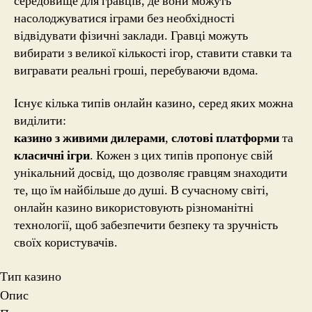
середовище для гравців, де вони можуть
насолоджуватися іграми без необхідності
відвідувати фізичні заклади. Гравці можуть
вибирати з великої кількості ігор, ставити ставки та
вигравати реальні гроші, перебуваючи вдома.
Існує кілька типів онлайн казино, серед яких можна
виділити:
казино з живими дилерами
,
слотові платформи
та
класичні ігри
. Кожен з цих типів пропонує свій
унікальний досвід, що дозволяє гравцям знаходити
те, що їм найбільше до душі. В сучасному світі,
онлайн казино використовують різноманітні
технології, щоб забезпечити безпеку та зручність
своїх користувачів.
Тип казино
Опис