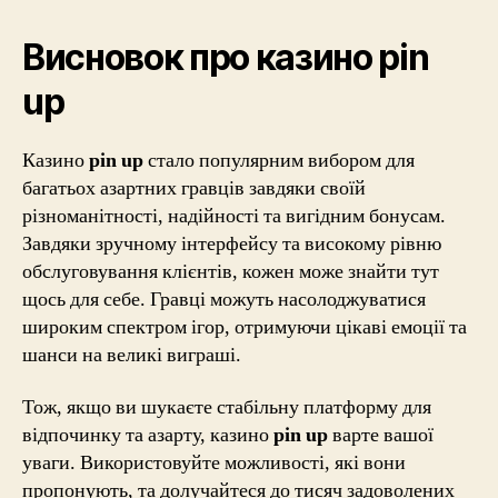
Висновок про казино pin
up
Казино
pin up
стало популярним вибором для
багатьох азартних гравців завдяки своїй
різноманітності, надійності та вигідним бонусам.
Завдяки зручному інтерфейсу та високому рівню
обслуговування клієнтів, кожен може знайти тут
щось для себе. Гравці можуть насолоджуватися
широким спектром ігор, отримуючи цікаві емоції та
шанси на великі виграші.
Тож, якщо ви шукаєте стабільну платформу для
відпочинку та азарту, казино
pin up
варте вашої
уваги. Використовуйте можливості, які вони
пропонують, та долучайтеся до тисяч задоволених