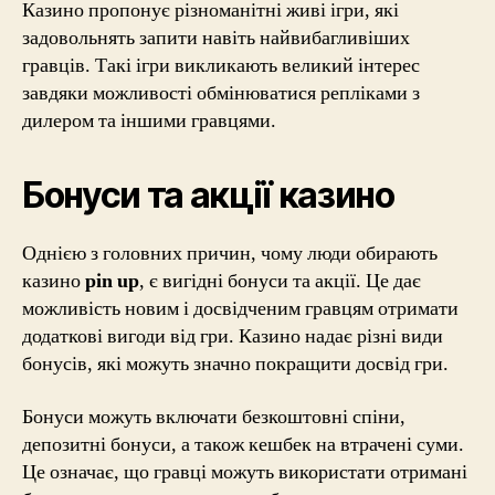
Казино пропонує різноманітні живі ігри, які
задовольнять запити навіть найвибагливіших
гравців. Такі ігри викликають великий інтерес
завдяки можливості обмінюватися репліками з
дилером та іншими гравцями.
Бонуси та акції казино
Однією з головних причин, чому люди обирають
казино
pin up
, є вигідні бонуси та акції. Це дає
можливість новим і досвідченим гравцям отримати
додаткові вигоди від гри. Казино надає різні види
бонусів, які можуть значно покращити досвід гри.
Бонуси можуть включати безкоштовні спіни,
депозитні бонуси, а також кешбек на втрачені суми.
Це означає, що гравці можуть використати отримані