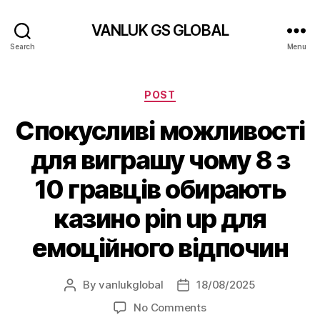
VANLUK GS GLOBAL
Search
Menu
Categories
POST
Спокусливі можливості
для виграшу чому 8 з
10 гравців обирають
казино pin up для
емоційного відпочин
By
vanlukglobal
18/08/2025
Post
Post
author
date
on
No Comments