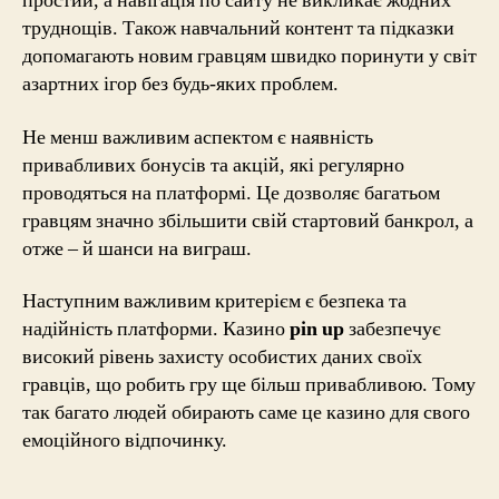
простий, а навігація по сайту не викликає жодних
труднощів. Також навчальний контент та підказки
допомагають новим гравцям швидко поринути у світ
азартних ігор без будь-яких проблем.
Не менш важливим аспектом є наявність
привабливих бонусів та акцій, які регулярно
проводяться на платформі. Це дозволяє багатьом
гравцям значно збільшити свій стартовий банкрол, а
отже – й шанси на виграш.
Наступним важливим критерієм є безпека та
надійність платформи. Казино
pin up
забезпечує
високий рівень захисту особистих даних своїх
гравців, що робить гру ще більш привабливою. Тому
так багато людей обирають саме це казино для свого
емоційного відпочинку.