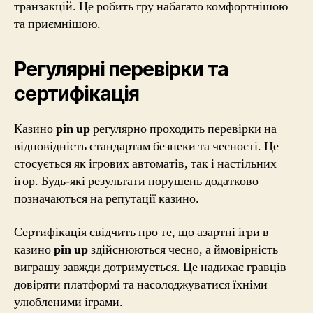
транзакцій. Це робить гру набагато комфортнішою
та приємнішою.
Регулярні перевірки та
сертифікація
Казино
pin up
регулярно проходить перевірки на
відповідність стандартам безпеки та чесності. Це
стосується як ігрових автоматів, так і настільних
ігор. Будь-які результати порушень додатково
позначаються на репутації казино.
Сертифікація свідчить про те, що азартні ігри в
казино
pin up
здійснюються чесно, а ймовірність
виграшу завжди дотримується. Це надихає гравців
довіряти платформі та насолоджуватися їхніми
улюбленими іграми.