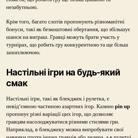
незабутньою.
Крім того, багато слотів пропонують різноманітні
бонуси, такі як безкоштовні обертання, що збільшує
шанси на виграш. Гравці можуть брати участь у
турнірах, що робить гру конкурентною та ще більш
захоплюючою.
Настільні ігри на будь-який
смак
Настільні ігри, такі як блекджек і рулетка, є
невід’ємною частиною азартних ігор. Казино
pin up
пропонує різні варіації цих ігор, що дозволяє
гравцям насолоджуватися різними стилями гри.
Наприклад, в блекджеку можна випробувати свої
навички проти інших гравців або дилера, а в рулетці