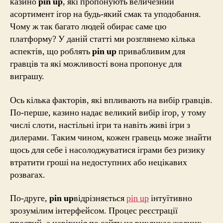
казино
pin up
, які пропонують величезний
асортимент ігор на будь-який смак та уподобання.
Чому ж так багато людей обирає саме цю
платформу? У даній статті ми розглянемо кілька
аспектів, що роблять
pin up
привабливим для
гравців та які можливості вона пропонує для
виграшу.
Ось кілька факторів, які впливають на вибір гравців.
По-перше, казино надає великий вибір ігор, у тому
числі слоти, настільні ігри та навіть живі ігри з
дилерами. Таким чином, кожен гравець може знайти
щось для себе і насолоджуватися іграми без ризику
втратити гроші на недоступних або нецікавих
розвагах.
По-друге,
pin up
відрізняється
pin up
інтуїтивно
зрозумілим інтерфейсом. Процес реєстрації