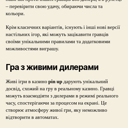
– перевірити свою удачу, обираючи числа та
кольори.
Крім класичних варіантів, існують і інші нові версії
настільних ігор, які можуть зацікавити гравців
своїми унікальними правилами та додатковими
можливостями виграшу.
Гра з живими дилерами
Живі ігри в казино
pin up
дарують унікальний
досвід, схожий на гру в реальному казино. Гравці
можуть взаємодіяти з дилерами в режимі реального
часу, спостерігаючи за процесом на екрані. Це
створює атмосферу живої гри, яку неможливо
відтворити в автоматах.