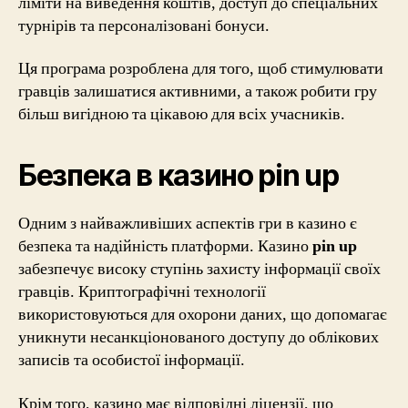
ліміти на виведення коштів, доступ до спеціальних
турнірів та персоналізовані бонуси.
Ця програма розроблена для того, щоб стимулювати
гравців залишатися активними, а також робити гру
більш вигідною та цікавою для всіх учасників.
Безпека в казино pin up
Одним з найважливіших аспектів гри в казино є
безпека та надійність платформи. Казино
pin up
забезпечує високу ступінь захисту інформації своїх
гравців. Криптографічні технології
використовуються для охорони даних, що допомагає
уникнути несанкціонованого доступу до облікових
записів та особистої інформації.
Крім того, казино має відповідні ліцензії, що