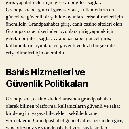
giriş yapabilmeleri için gerekli bilgileri sağlar.
Grandpashabet güncel giriş sayfası, kullanıcıların en
güncel ve güvenli bir şekilde oyunlara erişebilmeleri için
önemlidir. Grandpashabet giriş, canlı casino siteleri olan
Grandpashabet üzerinden oyunlara giriş yapmak için
gerekli bilgileri sağlar. Grandpashabet güncel giriş,
kullanıcıların oyunlara en güvenli ve hızlı bir şekilde
erişebilmeleri için önemlidir.
Bahis Hizmetleri ve
Güvenlik Politikaları
Grandpasha, casino siteleri arasında grandpashabet
olarak bilinen platforma, kullanıcıların güvenli ve rahat
bir deneyim yaşayabilecekleri şekilde hizmet
vermektedir. Grandpashabet güncel adres üzerinden giriş
yapabilirsiniz ve grandpashabet giriş sayfasından