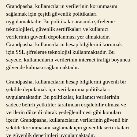
Grandpasha, kullanıcıların verilerinin korunmasını
sağlamak için çeşitli güvenlik politikaları
uygulamaktadır. Bu politikalar arasında şifreleme
teknolojileri, güvenlik sertifikaları ve kullanıcı
verilerinin güvenli depolanması yer almaktadır.
Grandpasha, kullanıcıların hesap bilgilerini korumak
için SSL şifreleme teknolojisi kullanmaktadır. Bu
sayede, kullanıcıların verilerinin internet trafiği boyunca
güvende kalması sağlanmaktadır.
Grandpasha, kullanıcıların hesap bilgilerini güvenli bir
şekilde depolamak için veri koruma politikaları
uygulamaktadır. Bu politikalar, kullanıcı verilerinin
sadece belirli yetkililer tarafından erişilebilir olması ve
verilerin düzenli olarak yedeğlenilmesi gibi konuları
içerir. Grandpasha, kullanıcıların verilerinin güvenli bir
şekilde korunmasını sağlamak için güvenlik sertifikaları
ve güvenlik denetimleri uygulamaktadır.