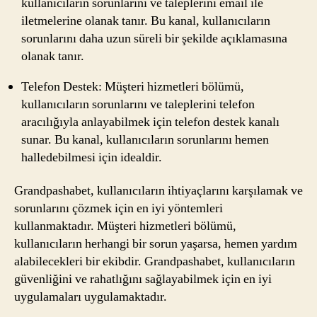
kullanıcıların sorunlarını ve taleplerini email ile
iletmelerine olanak tanır. Bu kanal, kullanıcıların
sorunlarını daha uzun süreli bir şekilde açıklamasına
olanak tanır.
Telefon Destek: Müşteri hizmetleri bölümü,
kullanıcıların sorunlarını ve taleplerini telefon
aracılığıyla anlayabilmek için telefon destek kanalı
sunar. Bu kanal, kullanıcıların sorunlarını hemen
halledebilmesi için idealdir.
Grandpashabet, kullanıcıların ihtiyaçlarını karşılamak ve
sorunlarını çözmek için en iyi yöntemleri
kullanmaktadır. Müşteri hizmetleri bölümü,
kullanıcıların herhangi bir sorun yaşarsa, hemen yardım
alabilecekleri bir ekibdir. Grandpashabet, kullanıcıların
güvenliğini ve rahatlığını sağlayabilmek için en iyi
uygulamaları uygulamaktadır.