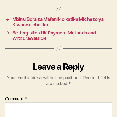
←
Mbinu Bora za Mafanikio katika Michezo ya
Kiwango cha Juu
→
Betting sites UK Payment Methods and
Withdrawals.34
Leave a Reply
Your email address will not be published.
Required fields
are marked
*
Comment
*