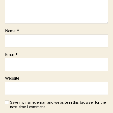
Name
*
Email
*
Website
Save my name, email, and website in this browser for the
next time I comment.