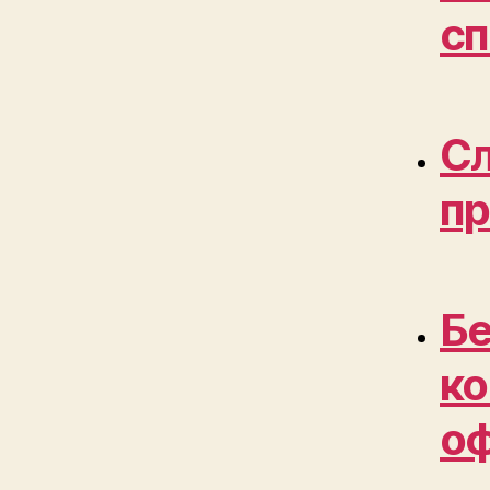
сп
Сл
пр
Бе
ко
оф