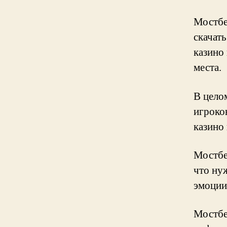
Мостбе
скачат
казино 
места.
В цело
игроко
казино 
Мостбе
что ну
эмоции
Мостбе