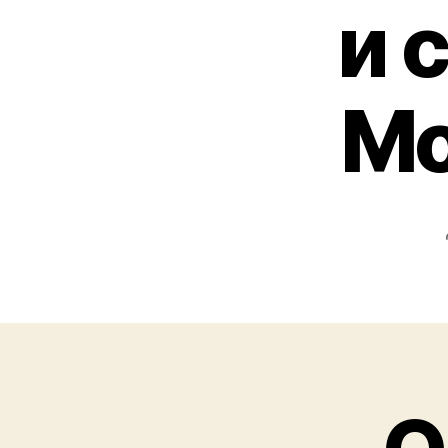
и 
Mo