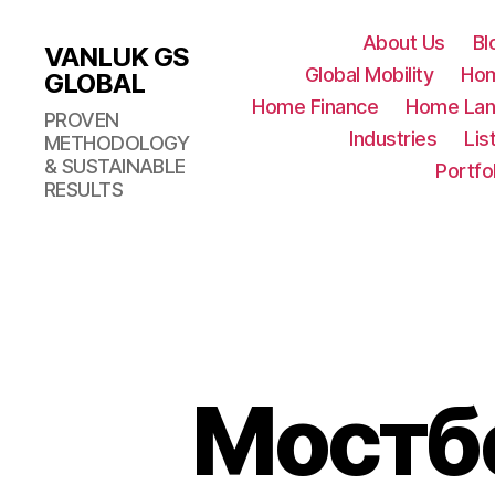
About Us
Bl
VANLUK GS
Global Mobility
Ho
GLOBAL
Home Finance
Home Lan
PROVEN
Industries
Lis
METHODOLOGY
& SUSTAINABLE
Portfo
RESULTS
Мостбе