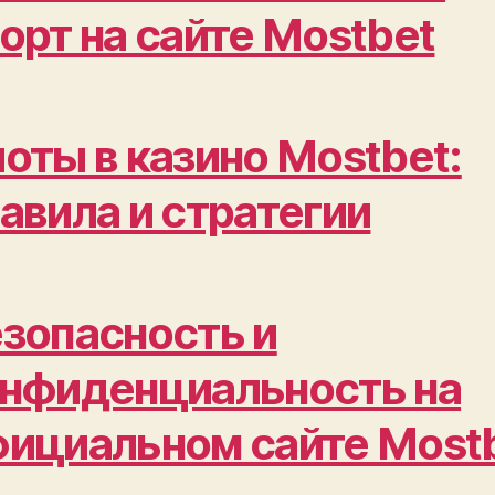
орт на сайте Mostbet
оты в казино Mostbet:
авила и стратегии
зопасность и
нфиденциальность на
ициальном сайте Most