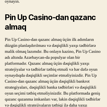
oynayın.
Pin Up Casino-dan qazanc
almaq
Pin Up Casino-dan qazanc almaq üçün ilk adımların
düzgün planlaşdırılması və dəqiqlikli yaxşı tədbirlərə
malik olmaq lazımdır. Bu onlayn kazino, Pin Up Casino
adı altında Azərbaycan-da populyar olan bir
platformadır. Qazanc almaq üçün dəqiqlikli yaxşı
stratejiyalar və tədbirlər tətbiq etməli və hər dəfə oyun
oynaydıqda dəqiqlikli seçimlər etməliyinizdir. Pin Up
Casino-dan qazanc almaq üçün dəqiqlikli bankrot
strategiyaları, dəqiqlikli banka tədbirləri və dəqiqlikli
oyun seçimi tətbiq etməliyinizdir. Bu platformada geniş
qazanc qazanma imkanları var, lakin dəqiqlikli tədbirlər
və dəqiqlikli stratejiyaların tətbiqi ilə daha yaxşı