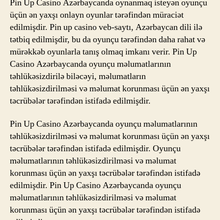
Pin Up Casino Azərbaycanda oynanmaq isteyən oyunçu
üçün ən yaxşı onlayn oyunlar tərəfindən müraciət
edilmişdir. Pin up casino veb-saytı, Azərbaycan dili ilə
tətbiq edilmişdir, bu da oyunçu tərəfindən daha rahat və
mürəkkəb oyunlarla tanış olmaq imkanı verir. Pin Up
Casino Azərbaycanda oyunçu məlumatlarının
təhlükəsizdirilə biləcəyi, məlumatların
təhlükəsizdirilməsi və məlumat korunması üçün ən yaxşı
təcrübələr tərəfindən istifadə edilmişdir.
Pin Up Casino Azərbaycanda oyunçu məlumatlarının
təhlükəsizdirilməsi və məlumat korunması üçün ən yaxşı
təcrübələr tərəfindən istifadə edilmişdir. Oyunçu
məlumatlarının təhlükəsizdirilməsi və məlumat
korunması üçün ən yaxşı təcrübələr tərəfindən istifadə
edilmişdir. Pin Up Casino Azərbaycanda oyunçu
məlumatlarının təhlükəsizdirilməsi və məlumat
korunması üçün ən yaxşı təcrübələr tərəfindən istifadə