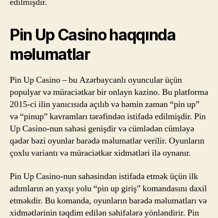
edilmişdir.
Pin Up Casino haqqında
məlumatlar
Pin Up Casino – bu Azərbaycanlı oyuncular üçün
populyar və müraciətkar bir onlayn kazino. Bu platforma
2015-ci ilin yanıcısıda açılıb və həmin zaman “pin up”
və “pinup” kavramları tərəfindən istifadə edilmişdir. Pin
Up Casino-nun sahəsi genişdir və cümlədən cümləyə
qədər bəzi oyunlar barədə məlumatlar verilir. Oyunların
çoxlu variantı və müraciətkar xidmətləri ilə oynanır.
Pin Up Casino-nun sahəsindən istifadə etmək üçün ilk
adımların ən yaxşı yolu “pin up giriş” komandasını daxil
etməkdir. Bu komanda, oyunların barədə məlumatları və
xidmətlərinin təqdim edilən səhifələrə yönləndirir. Pin