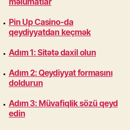
məlumatlar
Pin Up Casino-da
qeydiyyatdan keçmək
Adım 1: Sitətə daxil olun
Adım 2: Qeydiyyat formasını
doldurun
Adım 3: Müvafiqlik sözü qeyd
edin