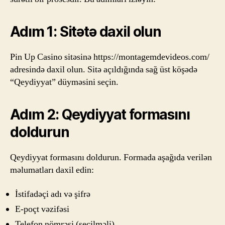
Adım 1: Sitətə daxil olun
Pin Up Casino sitəsinə https://montagemdevideos.com/
adresində daxil olun. Sitə açıldığında sağ üst köşədə
“Qeydiyyat” düyməsini seçin.
Adım 2: Qeydiyyat formasını
doldurun
Qeydiyyat formasını doldurun. Formada aşağıda verilən
məlumatları daxil edin:
İstifadəçi adı və şifrə
E-poçt vəzifəsi
Telefon nömrəsi (seçilməli)