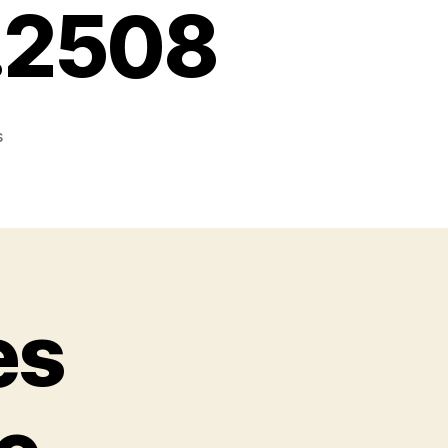
o.2508
on
s
Los
10
mejores
casinos
online
de
México.2508
es