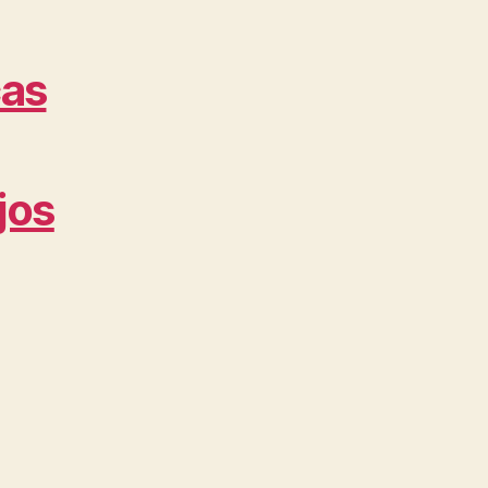
cas
jos