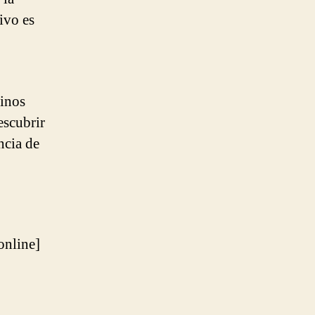
ivo es
sinos
escubrir
ncia de
online]