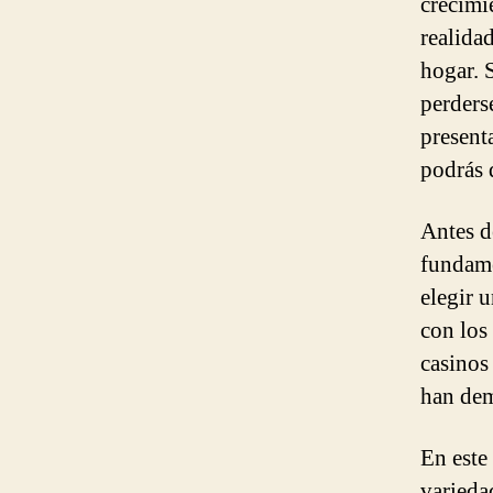
crecimi
realida
hogar. 
perderse
present
podrás 
Antes d
fundame
elegir 
con los
casinos
han dem
En este
variedad