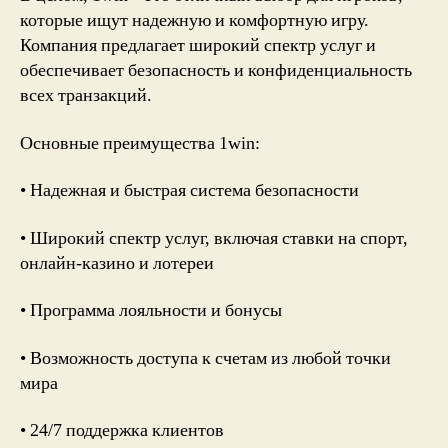
которые ищут надежную и комфортную игру.
Компания предлагает широкий спектр услуг и
обеспечивает безопасность и конфиденциальность
всех транзакций.
Основные преимущества 1win:
• Надежная и быстрая система безопасности
• Широкий спектр услуг, включая ставки на спорт,
онлайн-казино и лотереи
• Программа лояльности и бонусы
• Возможность доступа к счетам из любой точки
мира
• 24/7 поддержка клиентов