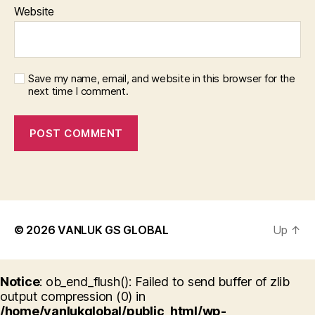
Website
Save my name, email, and website in this browser for the
next time I comment.
© 2026
VANLUK GS GLOBAL
Up
↑
Notice
: ob_end_flush(): Failed to send buffer of zlib
output compression (0) in
/home/vanlukglobal/public_html/wp-