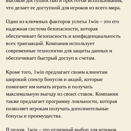
высокой доступностью и простотой использования,
что делает ее доступной для игроков из всего мира.
Один из ключевых факторов успеха 1win – это его
надежная система безопасности, которая
обеспечивает безопасность и конфиденциальность
всех транзакций. Компания использует
современные технологии для защиты данных и
обеспечивает быстрый доступ к счетам.
Кроме того, 1win предлагает своим клиентам
широкий спектр бонусов и акций, которые
помогают им начать играть и получать
максимальную выгоду из своих ставок. Компания
также предлагает программу лояльности, которая
позволяет игрокам получать дополнительные
бонусы и преимущества.
В целом, 1win – это отличный выбор для игроков,