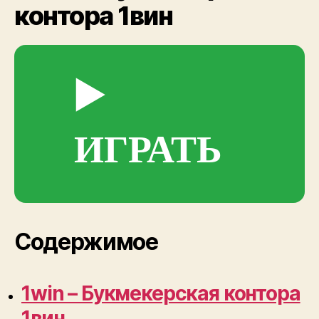
контора 1вин
▶️
ИГРАТЬ
Содержимое
1win – Букмекерская контора
1вин