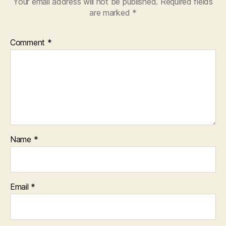
Your email address will not be published.
Required fields
are marked
*
Comment
*
Name
*
Email
*