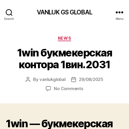
VANLUK GS GLOBAL
Search
Menu
Categories
NEWS
1win букмекерская
контора 1вин.2031
By
vanlukglobal
29/08/2025
Post
Post
author
date
on
No Comments
1win
букмекерская
контора
1вин.2031
1win — букмекерская