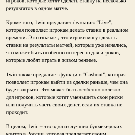
игроков, которые хотят сделать ставку на несколько
результатов в одном матче.
Кроме того, 1win предлагает функцию “Live”,
которая позволяет игрокам делать ставки в реальном
времени. Это означает, что игроки могут делать
ставки на результаты матчей, которые уже начались,
что может быть особенно интересно для игроков,
которые любят играть в живом режиме.
1win также предлагает функцию “Cashout”, которая
позволяет игрокам выйти из сделки раньше, чем она
будет закрыта. Это может быть особенно полезно
для игроков, которые хотят уменьшить свои риски
или получить часть своих денег, если их ставка не
проходит.
В целом, 1win – это одна из лучших букмекерских
контор в России, которая предлагает своим