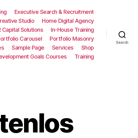
ing
Executive Search & Recruitment
eative Studio
Home Digital Agency
 Capital Solutions
In-House Training
ortfolio Carousel
Portfolio Masonry
Search
es
Sample Page
Services
Shop
Development Goals Courses
Training
tenlos