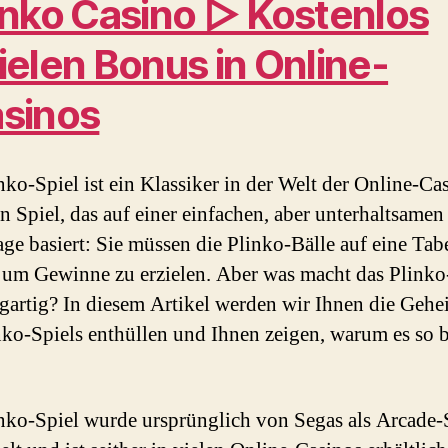
inko Casino ▷ Kostenlos
ielen Bonus in Online-
sinos
nko-Spiel ist ein Klassiker in der Welt der Online-Ca
in Spiel, das auf einer einfachen, aber unterhaltsamen
ge basiert: Sie müssen die Plinko-Bälle auf eine Tab
 um Gewinne zu erzielen. Aber was macht das Plinko
igartig? In diesem Artikel werden wir Ihnen die Gehe
nko-Spiels enthüllen und Ihnen zeigen, warum es so b
nko-Spiel wurde ursprünglich von Segas als Arcade-