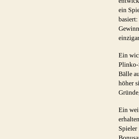
entwicke
ein Spi
basiert
Gewinne
einziga
Ein wic
Plinko-
Bälle a
höher s
Gründe,
Ein wei
erhalte
Spieler
Bonusan