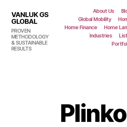
About Us
Bl
VANLUK GS
Global Mobility
Ho
GLOBAL
Home Finance
Home Lan
PROVEN
Industries
Lis
METHODOLOGY
& SUSTAINABLE
Portfo
RESULTS
Plink