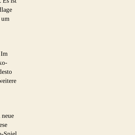
 Es ist
dlage
, um
 Im
ko-
desto
weitere
m neue
ese
o-Spiel