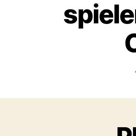
spiele