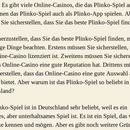
 Es gibt viele Online-Casinos, die das Plinko-Spiel a
nen das Plinko-Spiel auch als Plinko-App spielen. A
Sie sicherstellen, dass Sie das beste Plinko-Spiel fin
erzustellen, dass Sie das beste Plinko-Spiel finden,
ige Dinge beachten. Erstens müssen Sie sicherstellen,
ine-Casino lizenziert ist. Zweitens müssen Sie sichers
s Online-Casino eine gute Reputation hat. Drittens m
herstellen, dass das Online-Casino eine gute Auswahl
 bietet. Aber warum ist das Plinko-Spiel so beliebt in
hland?
nko-Spiel ist in Deutschland sehr beliebt, weil es ein
s, aber unterhaltsames Spiel ist. Es ist ein Spiel, das 
e kennen und mögen. Aber es gibt noch weitere Grü