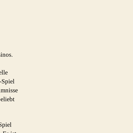
sinos.
elle
-Spiel
imnisse
eliebt
Spiel