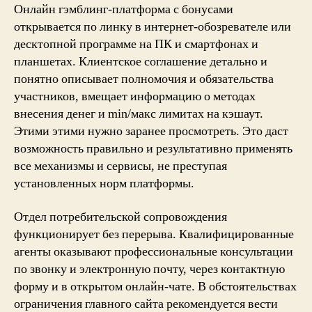
Онлайн гэмблинг-платформа с бонусами
открывается по линку в интернет-обозревателе или
десктопной программе на ПК и смартфонах и
планшетах. Клиентское соглашение детально и
понятно описывает полномочия и обязательства
участников, вмещает информацию о методах
внесения денег и min/макс лимитах на кэшаут.
Этими этими нужно заранее просмотреть. Это даст
возможность правильно и результативно применять
все механизмы и сервисы, не преступая
установленных норм платформы.
Отдел потребительской сопровождения
функционирует без перерыва. Квалифицированные
агенты оказывают профессиональные консультации
по звонку и электронную почту, через контактную
форму и в открытом онлайн-чате. В обстоятельствах
ограничения главного сайта рекомендуется вести