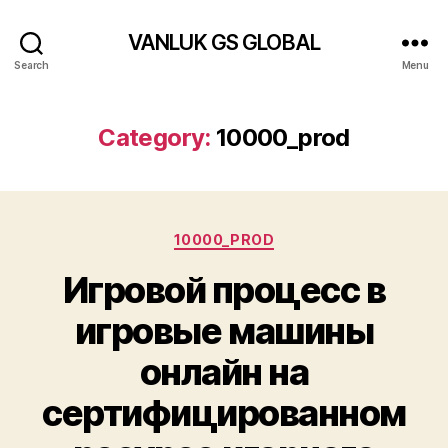
VANLUK GS GLOBAL
Search
Menu
Category:
10000_prod
Categories
10000_PROD
Игровой процесс в
игровые машины
онлайн на
сертифицированном