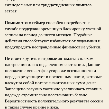
еженедельных или тридцатидневных лимитов
затрат.
Помимо этого геймер способен потребовать в
службе поддержки временную блокировку учетной
записи на период до шести месяцев. Подобные
действия способствуют избавиться от лудомании и
предупредить неоправданные финансовые убытки.
Не стоит крутить в игровые автоматы в плохом
настроении или в подавленном состоянии. Данное
положение мешает фокусировке осознанности и
нередко результирует в поспешным шагам, которые
влекут за собой потере значительных сумм денег.
Запрещено разумно хаотично увеличивать ставки в
надежде стремительно восстановить баланс.
Вероятностность положительного результата сессии
в таком случае крайне низка.