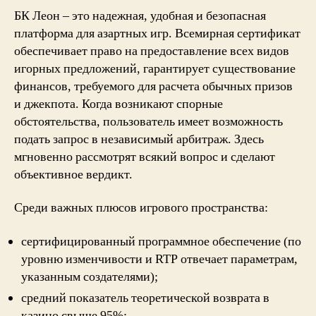
БК Леон – это надежная, удобная и безопасная
платформа для азартных игр. Всемирная сертификат
обеспечивает право на предоставление всех видов
игорных предложений, гарантирует существование
финансов, требуемого для расчета обычных призов
и джекпота. Когда возникают спорные
обстоятельства, пользователь имеет возможность
подать запрос в независимый арбитраж. Здесь
мгновенно рассмотрят всякий вопрос и сделают
объективное вердикт.
Среди важных плюсов игрового пространства:
сертифицированный программное обеспечение (по
уровню изменчивости и RTP отвечает параметрам,
указанным создателями);
средний показатель теоретической возврата в
казино свыше 95%;