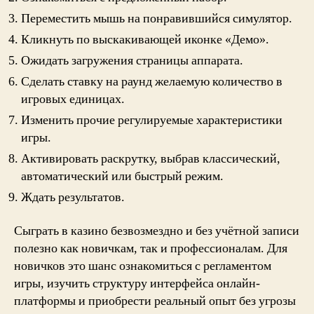
Переместить мышь на понравившийся симулятор.
Кликнуть по выскакивающей иконке «Демо».
Ожидать загружения страницы аппарата.
Сделать ставку на раунд желаемую количество в
игровых единицах.
Изменить прочие регулируемые характеристики
игры.
Активировать раскрутку, выбрав классический,
автоматический или быстрый режим.
Ждать результатов.
Сыграть в казино безвозмездно и без учётной записи
полезно как новичкам, так и профессионалам. Для
новичков это шанс ознакомиться с регламентом
игры, изучить структуру интерфейса онлайн-
платформы и приобрести реальный опыт без угрозы