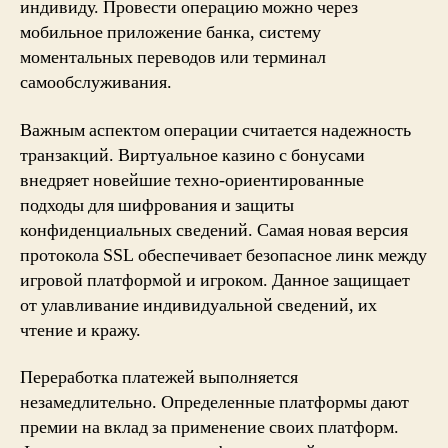
индивиду. Провести операцию можно через
мобильное приложение банка, систему
моментальных переводов или терминал
самообслуживания.
Важным аспектом операции считается надежность
транзакций. Виртуальное казино с бонусами
внедряет новейшие техно-ориентированные
подходы для шифрования и защиты
конфиденциальных сведений. Самая новая версия
протокола SSL обеспечивает безопасное линк между
игровой платформой и игроком. Данное защищает
от улавливание индивидуальной сведений, их
чтение и кражу.
Переработка платежей выполняется
незамедлительно. Определенные платформы дают
премии на вклад за применение своих платформ.