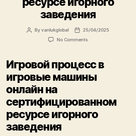
ресурсе игорного
заведения
By
vanlukglobal
25/04/2025
Post
Post
author
date
on
No Comments
Игровой
процесс
в
Игровой процесс в
игровые
машины
игровые машины
онлайн
онлайн на
на
сертифицированном
сертифицированном
ресурсе
игорного
ресурсе игорного
заведения
заведения