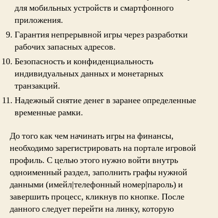
для мобильных устройств и смартфонного
приложения.
Гарантия непрерывной игры через разработки
рабочих запасных адресов.
Безопасность и конфиденциальность
индивидуальных данных и монетарных
транзакций.
Надежный снятие денег в заранее определенные
временные рамки.
До того как чем начинать игры на финансы,
необходимо зарегистрировать на портале игровой
профиль. С целью этого нужно войти внутрь
одноименный раздел, заполнить графы нужной
данными (имейл|телефонный номер|пароль) и
завершить процесс, кликнув по кнопке. После
данного следует перейти на линку, которую