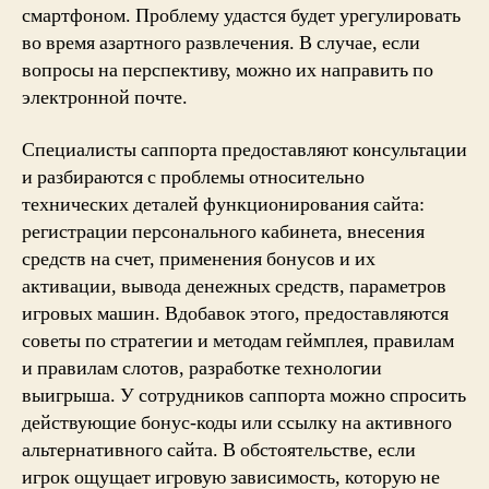
смартфоном. Проблему удастся будет урегулировать
во время азартного развлечения. В случае, если
вопросы на перспективу, можно их направить по
электронной почте.
Специалисты саппорта предоставляют консультации
и разбираются с проблемы относительно
технических деталей функционирования сайта:
регистрации персонального кабинета, внесения
средств на счет, применения бонусов и их
активации, вывода денежных средств, параметров
игровых машин. Вдобавок этого, предоставляются
советы по стратегии и методам геймплея, правилам
и правилам слотов, разработке технологии
выигрыша. У сотрудников саппорта можно спросить
действующие бонус-коды или ссылку на активного
альтернативного сайта. В обстоятельстве, если
игрок ощущает игровую зависимость, которую не