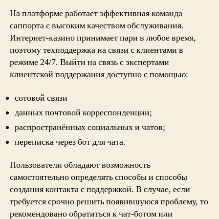
На платформе работает эффективная команда
саппорта с высоким качеством обслуживания.
Интернет-казино принимает пари в любое время,
поэтому техподдержка на связи с клиентами в
режиме 24/7. Выйти на связь с экспертами
клиентской поддержания доступно с помощью:
сотовой связи
данных почтовой корреспонденции;
распространённых социальных и чатов;
переписка через бот для чата.
Пользователи обладают возможность
самостоятельно определять способы и способы
создания контакта с поддержкой. В случае, если
требуется срочно решить появившуюся проблему, то
рекомендовано обратиться к чат-ботом или