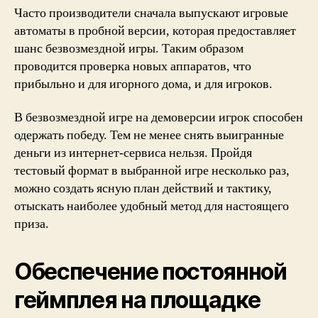
Часто производители сначала выпускают игровые
автоматы в пробной версии, которая предоставляет
шанс безвозмездной игры. Таким образом
проводится проверка новых аппаратов, что
прибыльно и для игорного дома, и для игроков.
В безвозмездной игре на демоверсии игрок способен
одержать победу. Тем не менее снять выигранные
деньги из интернет-сервиса нельзя. Пройдя
тестовый формат в выбранной игре несколько раз,
можно создать ясную план действий и тактику,
отыскать наиболее удобный метод для настоящего
приза.
Обеспечение постоянной
геймплея на площадке