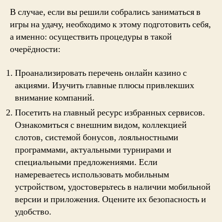
В случае, если вы решили собрались заниматься в
игры на удачу, необходимо к этому подготовить себя,
а именно: осуществить процедуры в такой
очерёдности:
Проанализировать перечень онлайн казино с
акциями. Изучить главные плюсы привлекших
внимание компаний.
Посетить на главный ресурс избранных сервисов.
Ознакомиться с внешним видом, коллекцией
слотов, системой бонусов, лояльностными
программами, актуальными турнирами и
специальными предложениями. Если
намереваетесь использовать мобильным
устройством, удостоверьтесь в наличии мобильной
версии и приложения. Оцените их безопасность и
удобство.