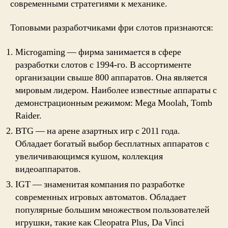
современными стратегиями к механике.
Топовыми разработчиками фри слотов признаются:
Microgaming — фирма занимается в сфере
разработки слотов с 1994-го. В ассортименте
организации свыше 800 аппаратов. Она является
мировым лидером. Наиболее известные аппараты с
демонстрационным режимом: Mega Moolah, Tomb
Raider.
BTG — на арене азартных игр с 2011 года.
Обладает богатый выбор бесплатных аппаратов с
увеличивающимся кушом, коллекция
видеоаппаратов.
IGT — знаменитая компания по разработке
современных игровых автоматов. Обладает
популярные большим множеством пользователей
игрушки, такие как Cleopatra Plus, Da Vinci