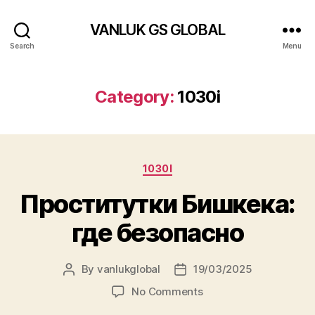
VANLUK GS GLOBAL
Search
Menu
Category:
1030i
Categories
1030I
Проститутки Бишкека:
где безопасно
By
vanlukglobal
19/03/2025
Post
Post
author
date
on
No Comments
Проститутки