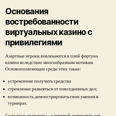
Основания
востребованности
виртуальных казино с
привилегиями
Азартные игроки вовлекаются в плей фортуна
казино вследствие многообразным мотивам.
Основополагающие среди этих такие:
устремление получить средства
стремление развеяться от повседневных дел;
возможность демонстрировать свои умения в
турнирах.
Солидные джекпоты – ключевой мотиватор для