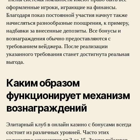
оформленные игроки, играющие на финансы.
Благодаря показ постоянной участия начнут также
начисляться разнообразные поощрения, к примеру,
надбавки за внесенные депозиты. Все бонусы и
вознаграждения обычно предоставляются с
требованием вейджера. После реализации
указанного требования станет достигнута реальная
выгода.
Каким образом
функционирует механизм
вознаграждений
Элитарный клуб в онлайн казино с бонусами всегда
состоит из различных уровней. Часто этих