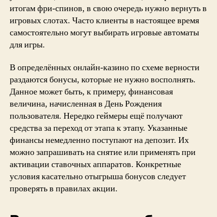
итогам фри-спинов, в свою очередь нужно вернуть в
игровых слотах. Часто клиенты в настоящее время
самостоятельно могут выбирать игровые автоматы
для игры.
В определённых онлайн-казино по схеме верности
раздаются бонусы, которые не нужно восполнять.
Данное может быть, к примеру, финансовая
величина, начисленная в День Рождения
пользователя. Нередко геймеры ещё получают
средства за переход от этапа к этапу. Указанные
финансы немедленно поступают на депозит. Их
можно запрашивать на снятие или применять при
активации ставочных аппаратов. Конкретные
условия касательно отыгрыша бонусов следует
проверять в правилах акции.