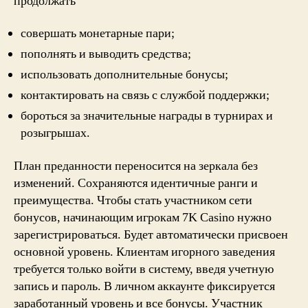
продолжать
совершать монетарные пари;
пополнять и выводить средства;
использовать дополнительные бонусы;
контактировать на связь с службой поддержки;
бороться за значительные награды в турнирах и
розыгрышах.
План преданности переносится на зеркала без
изменений. Сохраняются идентичные ранги и
преимущества. Чтобы стать участником сети
бонусов, начинающим игрокам 7K Casino нужно
зарегистрироваться. Будет автоматически присвоен
основной уровень. Клиентам игорного заведения
требуется только войти в систему, введя учетную
запись и пароль. В личном аккаунте фиксируется
заработанный уровень и все бонусы. Участник