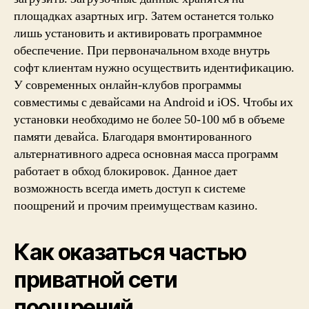
площадках азартных игр. Затем останется только
лишь установить и активировать программное
обеспечение. При первоначальном входе внутрь
софт клиентам нужно осуществить идентификацию.
У современных онлайн-клубов программы
совместимы с девайсами на Android и iOS. Чтобы их
установки необходимо не более 50-100 мб в объеме
памяти девайса. Благодаря вмонтированного
альтернативного адреса основная масса программ
работает в обход блокировок. Данное дает
возможность всегда иметь доступ к системе
поощрений и прочим преимуществам казино.
Как оказаться частью
приватной сети
поощрений