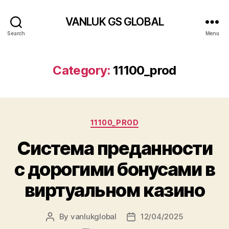
VANLUK GS GLOBAL
Search
Menu
Category:
11100_prod
Categories
11100_PROD
Система преданности
с дорогими бонусами в
виртуальном казино
By
vanlukglobal
12/04/2025
Post
Post
author
date