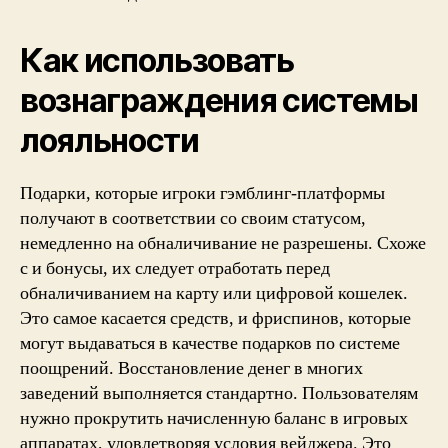
Как использовать
вознаграждения системы
лояльности
Подарки, которые игроки гэмблинг-платформы
получают в соответствии со своим статусом,
немедленно на обналичивание не разрешены. Схоже
с и бонусы, их следует отработать перед
обналичиванием на карту или цифровой кошелек.
Это самое касается средств, и фриспинов, которые
могут выдаваться в качестве подарков по системе
поощрений. Восстановление денег в многих
заведений выполняется стандартно. Пользователям
нужно прокрутить начисленную баланс в игровых
аппаратах, удовлетворяя условия вейджера. Это