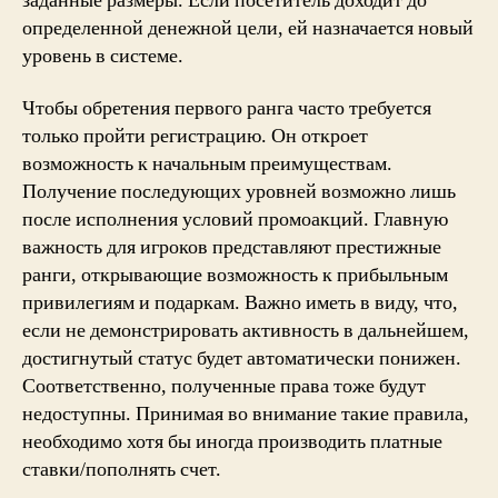
заданные размеры. Если посетитель доходит до
определенной денежной цели, ей назначается новый
уровень в системе.
Чтобы обретения первого ранга часто требуется
только пройти регистрацию. Он откроет
возможность к начальным преимуществам.
Получение последующих уровней возможно лишь
после исполнения условий промоакций. Главную
важность для игроков представляют престижные
ранги, открывающие возможность к прибыльным
привилегиям и подаркам. Важно иметь в виду, что,
если не демонстрировать активность в дальнейшем,
достигнутый статус будет автоматически понижен.
Соответственно, полученные права тоже будут
недоступны. Принимая во внимание такие правила,
необходимо хотя бы иногда производить платные
ставки/пополнять счет.