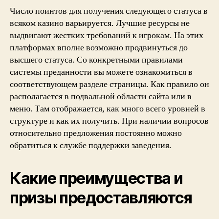
Число поинтов для получения следующего статуса в
всяком казино варьируется. Лучшие ресурсы не
выдвигают жестких требований к игрокам. На этих
платформах вполне возможно продвинуться до
высшего статуса. Со конкретными правилами
системы преданности вы можете ознакомиться в
соответствующем разделе страницы. Как правило он
располагается в подвальной области сайта или в
меню. Там отображается, как много всего уровней в
структуре и как их получить. При наличии вопросов
относительно предложения постоянно можно
обратиться к службе поддержки заведения.
Какие преимущества и
призы предоставляются