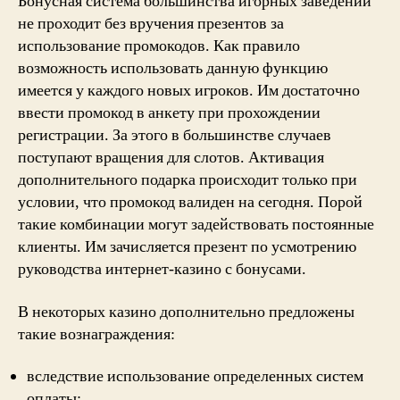
Бонусная система большинства игорных заведений
не проходит без вручения презентов за
использование промокодов. Как правило
возможность использовать данную функцию
имеется у каждого новых игроков. Им достаточно
ввести промокод в анкету при прохождении
регистрации. За этого в большинстве случаев
поступают вращения для слотов. Активация
дополнительного подарка происходит только при
условии, что промокод валиден на сегодня. Порой
такие комбинации могут задействовать постоянные
клиенты. Им зачисляется презент по усмотрению
руководства интернет-казино с бонусами.
В некоторых казино дополнительно предложены
такие вознаграждения:
вследствие использование определенных систем
оплаты;