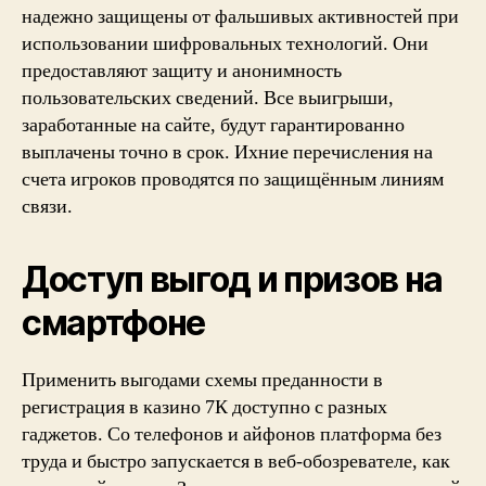
надежно защищены от фальшивых активностей при
использовании шифровальных технологий. Они
предоставляют защиту и анонимность
пользовательских сведений. Все выигрыши,
заработанные на сайте, будут гарантированно
выплачены точно в срок. Ихние перечисления на
счета игроков проводятся по защищённым линиям
связи.
Доступ выгод и призов на
смартфоне
Применить выгодами схемы преданности в
регистрация в казино 7К доступно с разных
гаджетов. Со телефонов и айфонов платформа без
труда и быстро запускается в веб-обозревателе, как