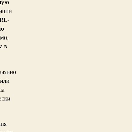
нную
вации
URL-
ую
ми,
а в
казино
 или
на
ески
ния