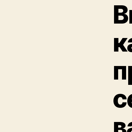
В
к
п
с
в