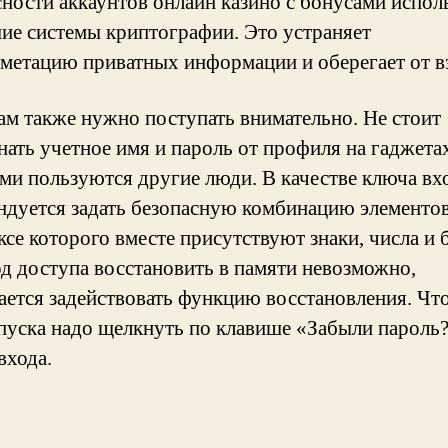
сности аккаунтов онлайн казино с бонусами испол
ие системы криптографии. Это устраняет
метацию приватных информации и оберегает от в
ам также нужно поступать внимательно. Не стоит
нать учетное имя и пароль от профиля на гаджета
ми пользуются другие люди. В качестве ключа вх
ндуется задать безопасную комбинацию элементов
ксе которого вместе присутствуют знаки, числа и 
од доступа восстановить в памяти невозможно,
ается задействовать функцию восстановления. Чт
апуска надо щелкнуть по клавише «Забыли пароль?
входа.