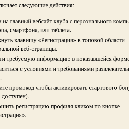
ключает следующие действия:
и на главный вебсайт клуба с персонального комп
па, смартфона, или таблета.
нуть клавишу «Регистрация» в топовой области
ральной веб-страницы.
ти требуемую информацию в показавшейся форме
аситься с условиями и требованиями развлекатель
.
ите промокод чтобы активировать стартового бон
 доступен).
ршить регистрацию профиля кликом по кнопке
истрация».