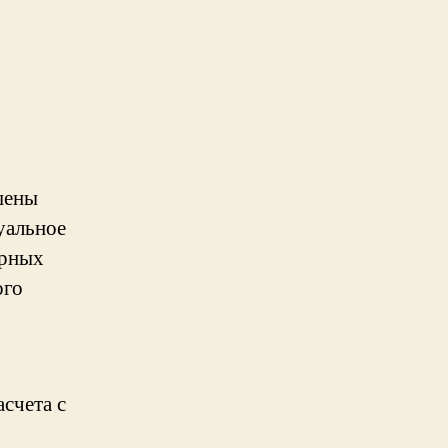
шены
уальное
арных
ого
счета с