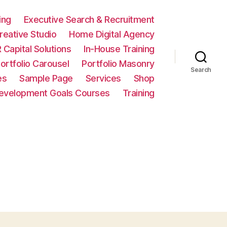
ing
Executive Search & Recruitment
eative Studio
Home Digital Agency
 Capital Solutions
In-House Training
ortfolio Carousel
Portfolio Masonry
Search
es
Sample Page
Services
Shop
Development Goals Courses
Training