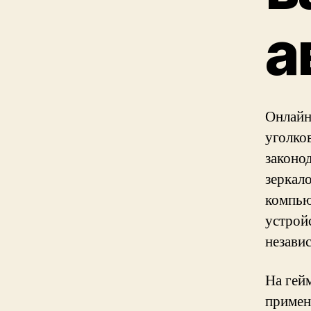
а
Онлайн
уголко
законо
зеркал
компью
устрой
незави
На гей
примен