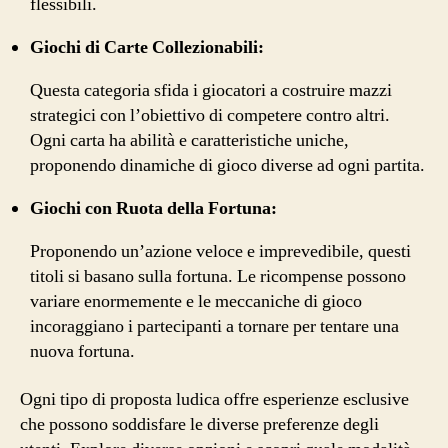
flessibili.
Giochi di Carte Collezionabili:
Questa categoria sfida i giocatori a costruire mazzi
strategici con l’obiettivo di competere contro altri.
Ogni carta ha abilità e caratteristiche uniche,
proponendo dinamiche di gioco diverse ad ogni partita.
Giochi con Ruota della Fortuna:
Proponendo un’azione veloce e imprevedibile, questi
titoli si basano sulla fortuna. Le ricompense possono
variare enormemente e le meccaniche di gioco
incoraggiano i partecipanti a tornare per tentare una
nuova fortuna.
Ogni tipo di proposta ludica offre esperienze esclusive
che possono soddisfare le diverse preferenze degli