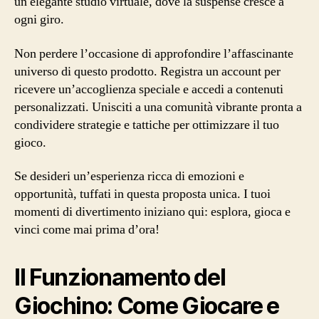
un elegante studio virtuale, dove la suspense cresce a
ogni giro.
Non perdere l’occasione di approfondire l’affascinante
universo di questo prodotto. Registra un account per
ricevere un’accoglienza speciale e accedi a contenuti
personalizzati. Unisciti a una comunità vibrante pronta a
condividere strategie e tattiche per ottimizzare il tuo
gioco.
Se desideri un’esperienza ricca di emozioni e
opportunità, tuffati in questa proposta unica. I tuoi
momenti di divertimento iniziano qui: esplora, gioca e
vinci come mai prima d’ora!
Il Funzionamento del
Giochino: Come Giocare e