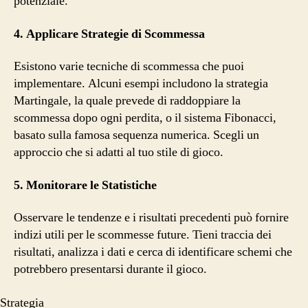
potenziale.
4. Applicare Strategie di Scommessa
Esistono varie tecniche di scommessa che puoi
implementare. Alcuni esempi includono la strategia
Martingale, la quale prevede di raddoppiare la
scommessa dopo ogni perdita, o il sistema Fibonacci,
basato sulla famosa sequenza numerica. Scegli un
approccio che si adatti al tuo stile di gioco.
5. Monitorare le Statistiche
Osservare le tendenze e i risultati precedenti può fornire
indizi utili per le scommesse future. Tieni traccia dei
risultati, analizza i dati e cerca di identificare schemi che
potrebbero presentarsi durante il gioco.
Strategia