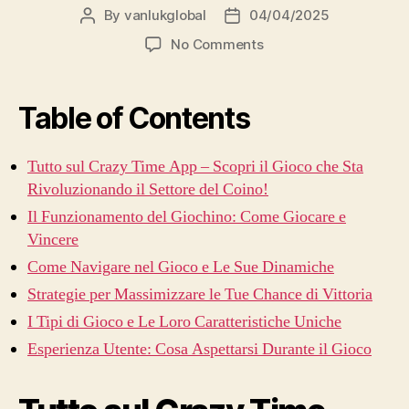
By
vanlukglobal
04/04/2025
Post
Post
author
date
on
No Comments
Tutto
sul
Crazy
Table of Contents
Time
App
–
Tutto sul Crazy Time App – Scopri il Gioco che Sta
Scopri
Rivoluzionando il Settore del Coino!
il
Il Funzionamento del Giochino: Come Giocare e
Gioco
Vincere
che
Sta
Come Navigare nel Gioco e Le Sue Dinamiche
Rivoluzionando
Strategie per Massimizzare le Tue Chance di Vittoria
il
I Tipi di Gioco e Le Loro Caratteristiche Uniche
Settore
del
Esperienza Utente: Cosa Aspettarsi Durante il Gioco
Coino_