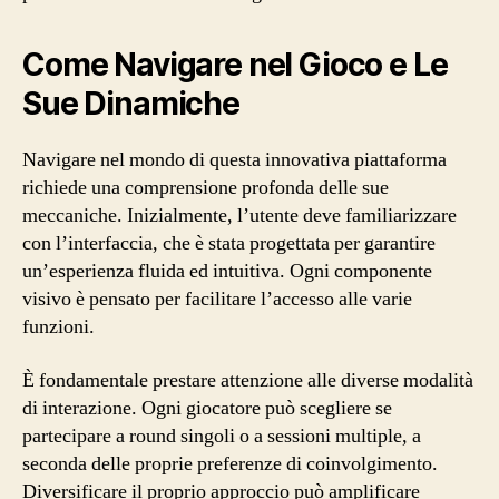
Come Navigare nel Gioco e Le
Sue Dinamiche
Navigare nel mondo di questa innovativa piattaforma
richiede una comprensione profonda delle sue
meccaniche. Inizialmente, l’utente deve familiarizzare
con l’interfaccia, che è stata progettata per garantire
un’esperienza fluida ed intuitiva. Ogni componente
visivo è pensato per facilitare l’accesso alle varie
funzioni.
È fondamentale prestare attenzione alle diverse modalità
di interazione. Ogni giocatore può scegliere se
partecipare a round singoli o a sessioni multiple, a
seconda delle proprie preferenze di coinvolgimento.
Diversificare il proprio approccio può amplificare