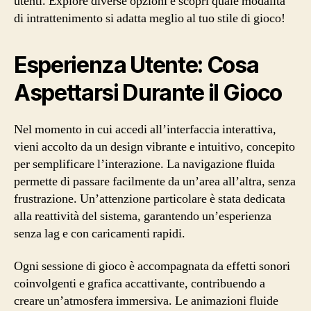
utenti. Explore diverse opzioni e scopri quale modalità
di intrattenimento si adatta meglio al tuo stile di gioco!
Esperienza Utente: Cosa
Aspettarsi Durante il Gioco
Nel momento in cui accedi all’interfaccia interattiva,
vieni accolto da un design vibrante e intuitivo, concepito
per semplificare l’interazione. La navigazione fluida
permette di passare facilmente da un’area all’altra, senza
frustrazione. Un’attenzione particolare è stata dedicata
alla reattività del sistema, garantendo un’esperienza
senza lag e con caricamenti rapidi.
Ogni sessione di gioco è accompagnata da effetti sonori
coinvolgenti e grafica accattivante, contribuendo a
creare un’atmosfera immersiva. Le animazioni fluide