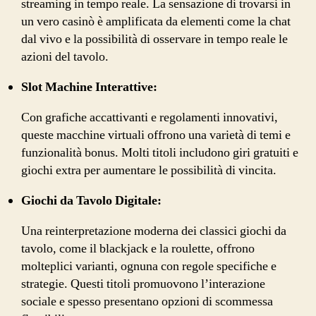
streaming in tempo reale. La sensazione di trovarsi in
un vero casinò è amplificata da elementi come la chat
dal vivo e la possibilità di osservare in tempo reale le
azioni del tavolo.
Slot Machine Interattive:
Con grafiche accattivanti e regolamenti innovativi,
queste macchine virtuali offrono una varietà di temi e
funzionalità bonus. Molti titoli includono giri gratuiti e
giochi extra per aumentare le possibilità di vincita.
Giochi da Tavolo Digitale:
Una reinterpretazione moderna dei classici giochi da
tavolo, come il blackjack e la roulette, offrono
molteplici varianti, ognuna con regole specifiche e
strategie. Questi titoli promuovono l’interazione
sociale e spesso presentano opzioni di scommessa