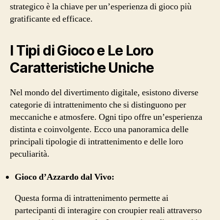
strategico è la chiave per un’esperienza di gioco più
gratificante ed efficace.
I Tipi di Gioco e Le Loro
Caratteristiche Uniche
Nel mondo del divertimento digitale, esistono diverse
categorie di intrattenimento che si distinguono per
meccaniche e atmosfere. Ogni tipo offre un’esperienza
distinta e coinvolgente. Ecco una panoramica delle
principali tipologie di intrattenimento e delle loro
peculiarità.
Gioco d’Azzardo dal Vivo:
Questa forma di intrattenimento permette ai
partecipanti di interagire con croupier reali attraverso