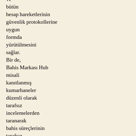
bütün
hesap hareketlerinin
güvenlik protokollerine
uygun
formda
yürütülmesini
sağlar.
Bir de,
Bahis Markası Hub
misali
kanıtlanmış
kumarhaneler
düzenli olarak
tarafsız
incelemelerden
taranarak
bahis süreçlerinin
tarafsız