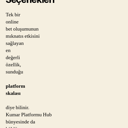
Tek bir
online
bet oluşumunun
mıknatıs etkisini
sağlayan
en
değerli
özellik,
sunduğu
platform
skalası
diye bilinir.
Kumar Platformu Hub
bünyesinde da