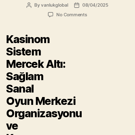
By
vanlukglobal
08/04/2025
Post
Post
author
date
on
No Comments
Kasinom
Sistem
Mercek
Kasinom
Altı:
Sağlam
Sistem
Sanal
Mercek Altı:
Oyun
Merkezi
Sağlam
Organizasyonu
ve
Sanal
Kumar
Edinimi
Oyun Merkezi
Organizasyonu
ve