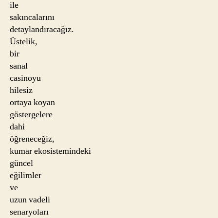
ile
sakıncalarını
detaylandıracağız.
Üstelik,
bir
sanal
casinoyu
hilesiz
ortaya koyan
göstergelere
dahi
öğreneceğiz,
kumar ekosistemindeki
güncel
eğilimler
ve
uzun vadeli
senaryoları