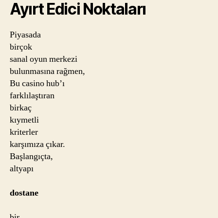
Ayırt Edici Noktaları
Piyasada
birçok
sanal oyun merkezi
bulunmasına rağmen,
Bu casino hub’ı
farklılaştıran
birkaç
kıymetli
kriterler
karşımıza çıkar.
Başlangıçta,
altyapı
dostane
bir