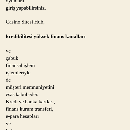
oyunlara
giriş yapabilirsiniz.
Casino Sitesi Hub,
kredibilitesi yüksek finans kanalları
ve
çabuk
finansal işlem
işlemleriyle
de
müşteri memnuniyetini
esas kabul eder.
Kredi ve banka kartları,
finans kurum transferi,
e-para hesapları
ve