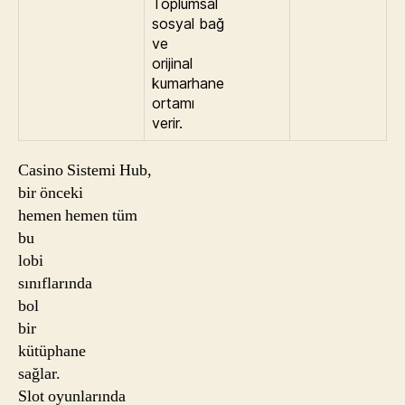
Toplumsal
sosyal bağ
ve
orijinal
kumarhane
ortamı
verir.
Casino Sistemi Hub,
bir önceki
hemen hemen tüm
bu
lobi
sınıflarında
bol
bir
kütüphane
sağlar.
Slot oyunlarında