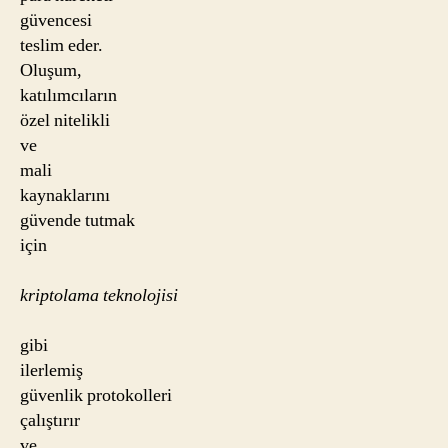
güvencesi
teslim eder.
Oluşum,
katılımcıların
özel nitelikli
ve
mali
kaynaklarını
güvende tutmak
için
kriptolama teknolojisi
gibi
ilerlemiş
güvenlik protokolleri
çalıştırır
ve