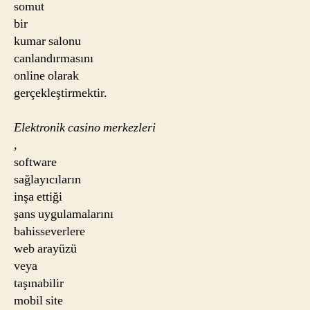
somut
bir
kumar salonu
canlandırmasını
online olarak
gerçekleştirmektir.
Elektronik casino merkezleri
,
software
sağlayıcıların
inşa ettiği
şans uygulamalarını
bahisseverlere
web arayüzü
veya
taşınabilir
mobil site