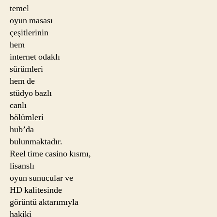
temel
oyun masası
çeşitlerinin
hem
internet odaklı
sürümleri
hem de
stüdyo bazlı
canlı
bölümleri
hub’da
bulunmaktadır.
Reel time casino kısmı,
lisanslı
oyun sunucular ve
HD kalitesinde
görüntü aktarımıyla
hakiki