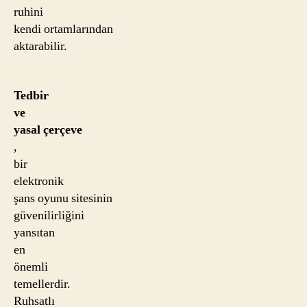
ruhini
kendi ortamlarından
aktarabilir.
Tedbir
ve
yasal çerçeve
,
bir
elektronik
şans oyunu sitesinin
güvenilirliğini
yansıtan
en
önemli
temellerdir.
Ruhsatlı