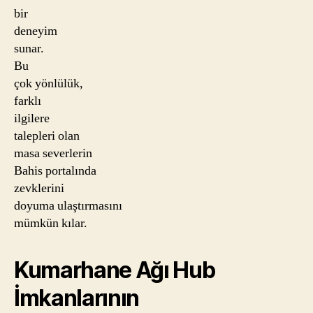
bir
deneyim
sunar.
Bu
çok yönlülük,
farklı
ilgilere
talepleri olan
masa severlerin
Bahis portalında
zevklerini
doyuma ulaştırmasını
mümkün kılar.
Kumarhane Ağı Hub
İmkanlarının