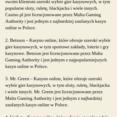
swoim klientom szeroki wybór gier kasynowych, w tym
popularne sloty, ruletę, blackjacka i wiele innych.
Casino.pl jest licencjonowane przez Malta Gaming
Authority i jest jednym z najbardziej zaufanych kasyn
online w Polsce.
2. Betsson – Kasyno online, które oferuje szeroki wybór
gier kasynowych, w tym sportowe zakłady, loterie i gry
kasynowe. Betsson jest licencjonowane przez Malta
Gaming Authority i jest jednym z najpopularniejszych
kasyn online w Polsce.
3. Mr. Green – Kasyno online, które oferuje szeroki
wybór gier kasynowych, w tym sloty, ruletę, blackjacka
i wiele innych. Mr. Green jest licencjonowane przez
Malta Gaming Authority i jest jednym z najbardziej
zaufanych kasyn online w Polsce.