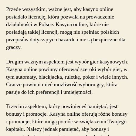
Przede wszystkim, ważne jest, aby kasyno online
posiadało licencję, która pozwala na prowadzenie
działalności w Polsce. Kasyna online, które nie
posiadają takiej licencji, mogą nie spełniać polskich
przepisów dotyczących hazardu i nie są bezpieczne dla
graczy.
Drugim ważnym aspektem jest wybór gier kasynowych.
Kasyna online powinny oferować szeroki wybór gier, w
tym automaty, blackjacka, ruletkę, poker i wiele innych.
Gracze powinni mieć możliwość wyboru gry, która
pasuje do ich preferencji i umiejętności.
Trzecim aspektem, który powinieneś pamiętać, jest
bonusy i promocje. Kasyna online oferują różne bonusy
i promocje, które mogą pomóc w zwiększeniu Twojego
kapitału. Należy jednak pamiętać, aby bonusy i