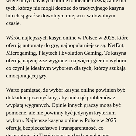
wiele innych. Kasyna online to idealne rozwiązanie dla
tych, którzy nie mogli dotrzeć do tradycyjnego kasyna
lub chcą grać w dowolnym miejscu i w dowolnym
czasie.
Wśród najlepszych kasyn online w Polsce w 2025, które
oferują automaty do gry, najpopularniejsze są: NetEnt,
Microgaming, Playtech i Evolution Gaming. Te kasyna
oferują największe wygrane i najwięcej gier do wyboru,
co czyni je idealnym wyborem dla tych, którzy szukają
emocjonującej gry.
Warto pamiętać, że wybór kasyna online powinien być
dokładnie przemyślany, aby uniknąć problemów z
wypłatą wygranych. Opinie innych graczy mogą być
pomocne, ale nie powinny być jedynym kryterium
wyboru. Najlepsze kasyna online w Polsce w 2025
oferują bezpieczeństwo i transparentność, co
gwarantuje, że Twoje wygrane będą wypłacone