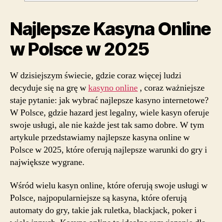
Najlepsze Kasyna Online
w Polsce w 2025
W dzisiejszym świecie, gdzie coraz więcej ludzi
decyduje się na grę w
kasyno online
, coraz ważniejsze
staje pytanie: jak wybrać najlepsze kasyno internetowe?
W Polsce, gdzie hazard jest legalny, wiele kasyn oferuje
swoje usługi, ale nie każde jest tak samo dobre. W tym
artykule przedstawiamy najlepsze kasyna online w
Polsce w 2025, które oferują najlepsze warunki do gry i
największe wygrane.
Wśród wielu kasyn online, które oferują swoje usługi w
Polsce, najpopularniejsze są kasyna, które oferują
automaty do gry, takie jak ruletka, blackjack, poker i