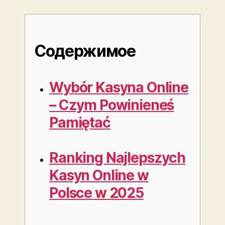
Kasyna
Online
w
Polsce
Содержимое
w
2025.2396
Wybór Kasyna Online
– Czym Powinieneś
Pamiętać
Ranking Najlepszych
Kasyn Online w
Polsce w 2025