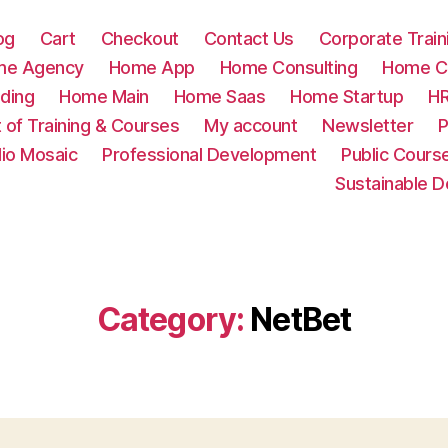
og
Cart
Checkout
Contact Us
Corporate Train
me Agency
Home App
Home Consulting
Home Cr
ding
Home Main
Home Saas
Home Startup
HR
t of Training & Courses
My account
Newsletter
P
lio Mosaic
Professional Development
Public Cours
Sustainable 
Category:
NetBet