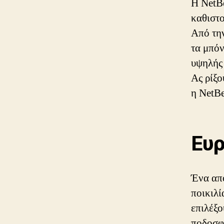
Η NetBe
καθιστο
Από την
τα μπόν
υψηλής 
Ας ρίξο
η NetBe
Ευρ
Ένα από
ποικιλί
επιλέξ
ποδοσφα