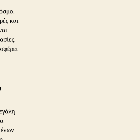
κόσμο.
ρές και
ναι
ασίες.
οσφέρει
ν
μεγάλη
να
μένων
η