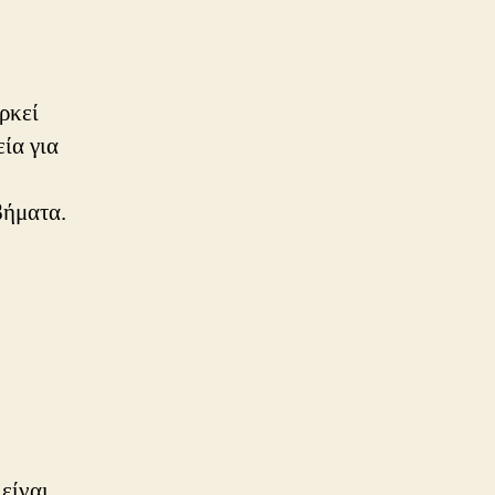
ρκεί
ία για
βήματα.
είναι