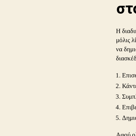
στ
Η διαδι
μόλις λ
να δημι
διασκέδ
Επισκ
Κάντ
Συμπ
Επιβε
Δημι
Αφού ολ