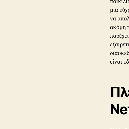
ποικιλί
μια εύχ
να απολ
ακόμη π
παρέχει
εξαιρετ
διασκεδ
είναι ε
Πλ
Ne