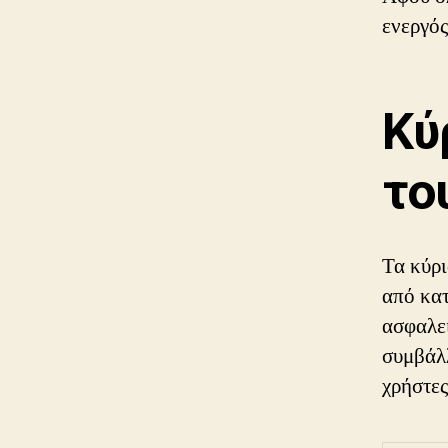
ενεργός
Κύ
το
Τα κύρι
από κατ
ασφαλεί
συμβάλλ
χρήστες