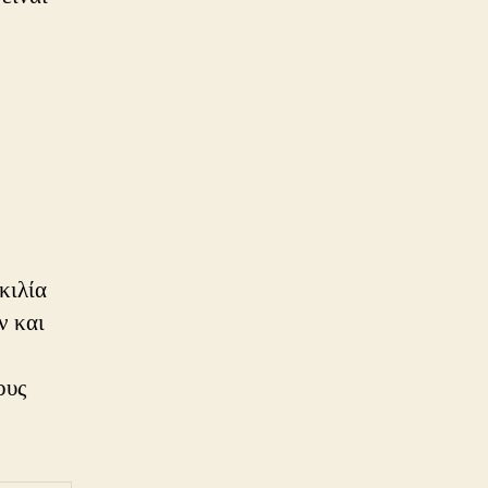
κιλία
ν και
ους