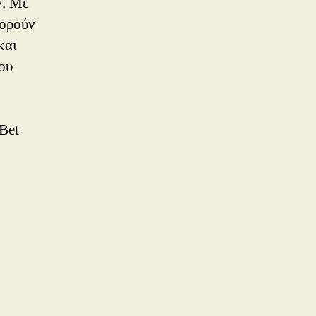
ν. Με
πορούν
και
ου
Bet