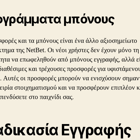
ογράμματα μπόνους
φορές και τα μπόνους είναι ένα άλλο αξιοσημείωτο
τημα της NetBet. Οι νέοι χρήστες δεν έχουν μόνο τη
ητα να επωφεληθούν από μπόνους εγγραφής, αλλά ε
διαθέσιμες και τρέχουσες προσφορές για υφιστάμενο
. Αυτές οι προσφορές μπορούν να ενισχύσουν σημαν
ειρία στοιχηματισμού και να προσφέρουν επιπλέον 
επενδύσετε στο παιχνίδι σας.
αδικασία Εγγραφής