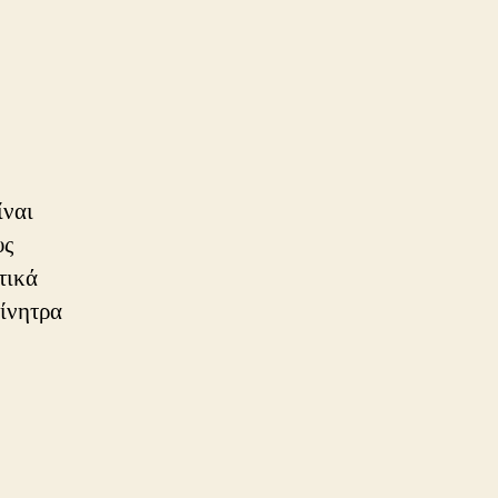
ίναι
υς
τικά
κίνητρα