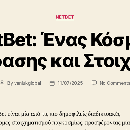
Categories
NETBET
tBet: Ένας Κόσ
ασης και Στο
By
vanlukglobal
11/07/2025
No Comment
Post
Post
author
date
et είναι μία από τις πιο δημοφιλείς διαδικτυακές
ρμες στοιχηματισμού παγκοσμίως, προσφέροντας μία