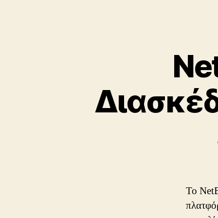
Ne
Διασκέδ
To NetB
πλατφό