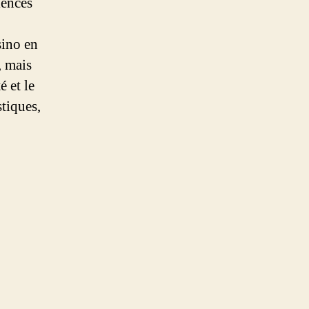
iences
sino en
, mais
é et le
stiques,