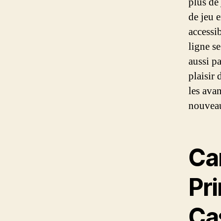
plus de
de jeu 
accessi
ligne se
aussi pa
plaisir 
les avan
nouveau
Ca
Pr
Ca