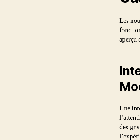
Les nou
fonctio
aperçu d
Int
Mo
Une inte
l’atten
designs 
l’expér