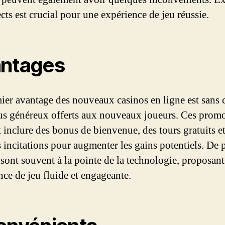
cts est crucial pour une expérience de jeu réussie.
ntages
ier avantage des nouveaux casinos en ligne est sans 
us généreux offerts aux nouveaux joueurs. Ces prom
 inclure des bonus de bienvenue, des tours gratuits e
s incitations pour augmenter les gains potentiels. De p
 sont souvent à la pointe de la technologie, proposan
nce de jeu fluide et engageante.