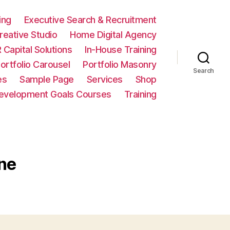
ing
Executive Search & Recruitment
eative Studio
Home Digital Agency
 Capital Solutions
In-House Training
ortfolio Carousel
Portfolio Masonry
Search
es
Sample Page
Services
Shop
Development Goals Courses
Training
ne