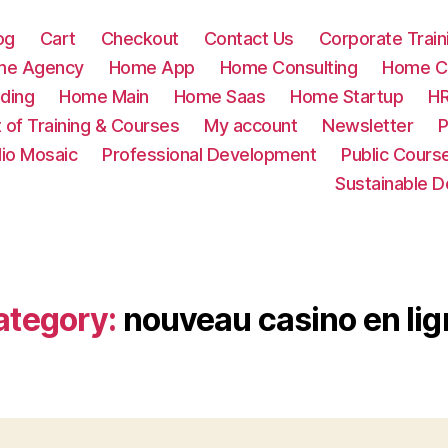
og
Cart
Checkout
Contact Us
Corporate Train
me Agency
Home App
Home Consulting
Home Cr
ding
Home Main
Home Saas
Home Startup
HR
t of Training & Courses
My account
Newsletter
P
lio Mosaic
Professional Development
Public Cours
Sustainable 
ategory:
nouveau casino en lig