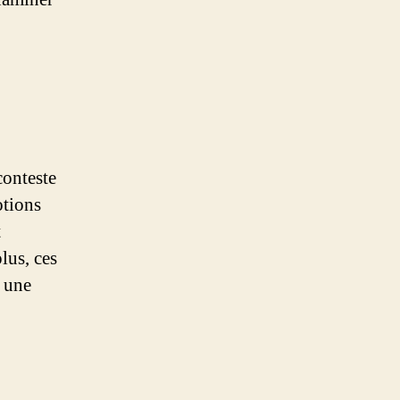
conteste
otions
t
lus, ces
t une