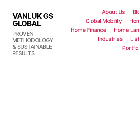
About Us
Bl
VANLUK GS
Global Mobility
Ho
GLOBAL
Home Finance
Home Lan
PROVEN
Industries
Lis
METHODOLOGY
& SUSTAINABLE
Portfo
RESULTS