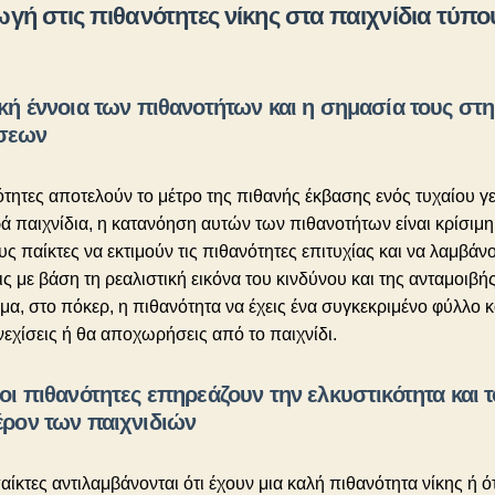
γή στις πιθανότητες νίκης στα παιχνίδια τύπο
κή έννοια των πιθανοτήτων και η σημασία τους στ
σεων
ότητες αποτελούν το μέτρο της πιθανής έκβασης ενός τυχαίου γ
ρά παιχνίδια, η κατανόηση αυτών των πιθανοτήτων είναι κρίσιμ
ς παίκτες να εκτιμούν τις πιθανότητες επιτυχίας και να λαμβάν
 με βάση τη ρεαλιστική εικόνα του κινδύνου και της ανταμοιβής
μα, στο πόκερ, η πιθανότητα να έχεις ένα συγκεκριμένο φύλλο κ
νεχίσεις ή θα αποχωρήσεις από το παιχνίδι.
οι πιθανότητες επηρεάζουν την ελκυστικότητα και τ
έρον των παιχνιδιών
αίκτες αντιλαμβάνονται ότι έχουν μια καλή πιθανότητα νίκης ή ότ