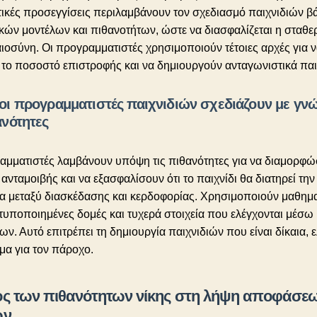
ικές προσεγγίσεις περιλαμβάνουν τον σχεδιασμό παιχνιδιών β
κών μοντέλων και πιθανοτήτων, ώστε να διασφαλίζεται η σταθε
καιοσύνη. Οι προγραμματιστές χρησιμοποιούν τέτοιες αρχές για 
 το ποσοστό επιστροφής και να δημιουργούν ανταγωνιστικά παι
 οι προγραμματιστές παιχνιδιών σχεδιάζουν με γν
ανότητες
αμματιστές λαμβάνουν υπόψη τις πιθανότητες για να διαμορφώ
νταμοιβής και να εξασφαλίσουν ότι το παιχνίδι θα διατηρεί την
α μεταξύ διασκέδασης και κερδοφορίας. Χρησιμοποιούν μαθημα
 τυποποιημένες δομές και τυχερά στοιχεία που ελέγχονται μέσω
ν. Αυτό επιτρέπει τη δημιουργία παιχνιδιών που είναι δίκαια, 
μα για τον πάροχο.
ος των πιθανότητων νίκης στη λήψη αποφάσε
ών