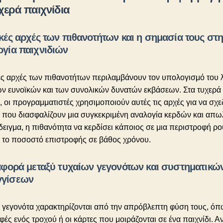
χερά παιχνίδια
κές αρχές των πιθανοτήτων και η σημασία τους στ
ργία παιχνιδιών
ές αρχές των πιθανοτήτων περιλαμβάνουν τον υπολογισμό του 
ων ευνοϊκών και των συνολικών δυνατών εκβάσεων. Στα τυχερά
α, οι προγραμματιστές χρησιμοποιούν αυτές τις αρχές για να σχε
α που διασφαλίζουν μια συγκεκριμένη αναλογία κερδών και απω
δειγμα, η πιθανότητα να κερδίσει κάποιος σε μια περιστροφή ρ
ι το ποσοστό επιστροφής σε βάθος χρόνου.
ιαφορά μεταξύ τυχαίων γεγονότων και συστηματικώ
γγίσεων
α γεγονότα χαρακτηρίζονται από την απρόβλεπτη φύση τους, όπ
ές ενός τροχού ή οι κάρτες που μοιράζονται σε ένα παιχνίδι. Αν