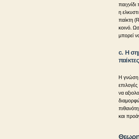
παιχνίδι 
η ελκυστ
παίκτη (
κοινό. Ω
μπορεί ν
c. Η ση
παίκτε
Η γνώση 
επιλογές
να αξιολ
διαμορφώ
πιθανότη
και προά
Θεωρητ