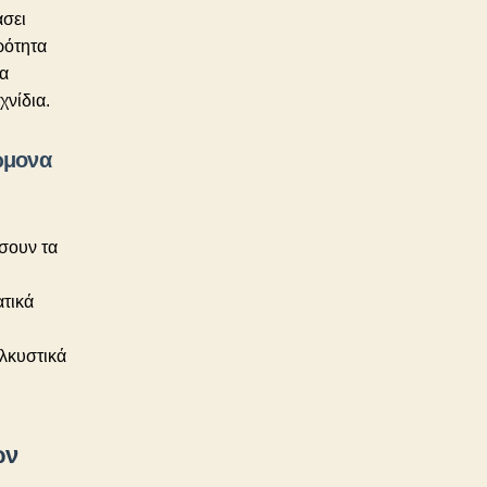
άσει
ρότητα
να
χνίδια.
ώμονα
σουν τα
τικά
ελκυστικά
ων