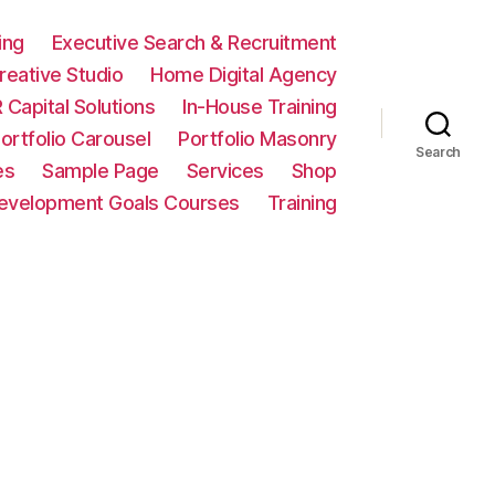
ing
Executive Search & Recruitment
eative Studio
Home Digital Agency
 Capital Solutions
In-House Training
ortfolio Carousel
Portfolio Masonry
Search
es
Sample Page
Services
Shop
Development Goals Courses
Training