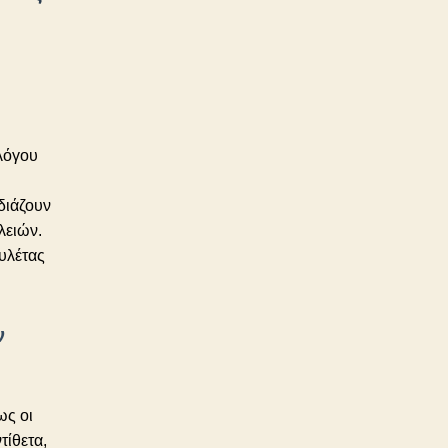
η
λόγου
διάζουν
λειών.
ουλέτας
ν
ως οι
τίθετα,