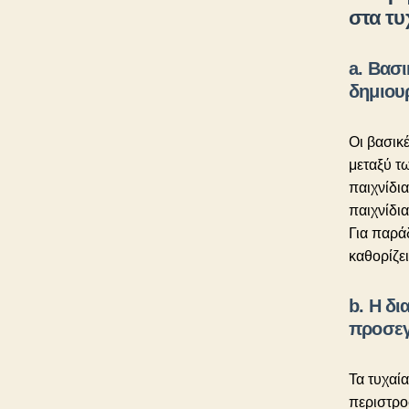
στα τυ
a. Βασι
δημιου
Οι βασικ
μεταξύ τ
παιχνίδι
παιχνίδι
Για παρά
καθορίζε
b. Η δ
προσε
Τα τυχαί
περιστροφ