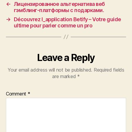
←
Лицензированное альтернатива веб
гэмблинг-платформы с подарками.
→
Découvrez l_application Betify – Votre guide
ultime pour parier comme un pro
Leave a Reply
Your email address will not be published.
Required fields
are marked
*
Comment
*