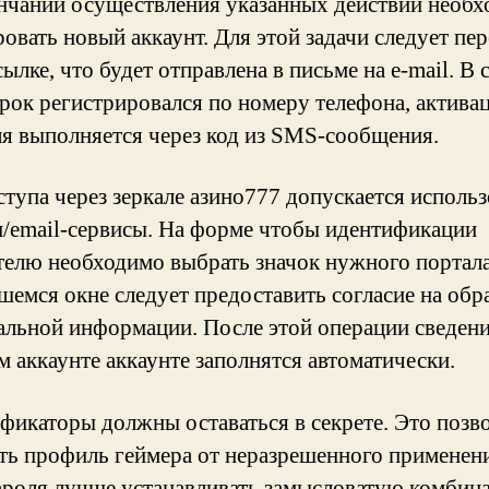
нчании осуществления указанных действий необ
овать новый аккаунт. Для этой задачи следует пе
ылке, что будет отправлена в письме на e-mail. В 
грок регистрировался по номеру телефона, актива
я выполняется через код из SMS-сообщения.
ступа через зеркале азино777 допускается исполь
и/email-сервисы. На форме чтобы идентификации
телю необходимо выбрать значок нужного портала
шемся окне следует предоставить согласие на об
альной информации. После этой операции сведени
м аккаунте аккаунте заполнятся автоматически.
фикаторы должны оставаться в секрете. Это позв
ть профиль геймера от неразрешенного применени
ароля лучше устанавливать замысловатую комбин