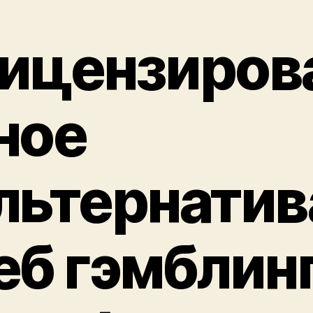
ицензиров
ное
льтернатив
еб гэмблин