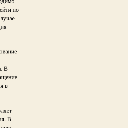
ходимо
рейти по
случае
ция
зование
. В
ращение
я в
оляет
я. В
ацию