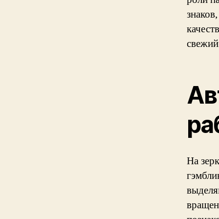
знаков,
качест
свежий
Ав
ра
На зер
гэмбли
выделя
вращен