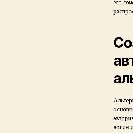
его со
распро
Со
ав
ал
Альтер
основн
автори
логин и