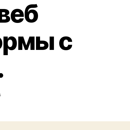
веб
ормы с
.
on
s
Лицензированное
альтернатива
веб
гэмблинг-
платформы