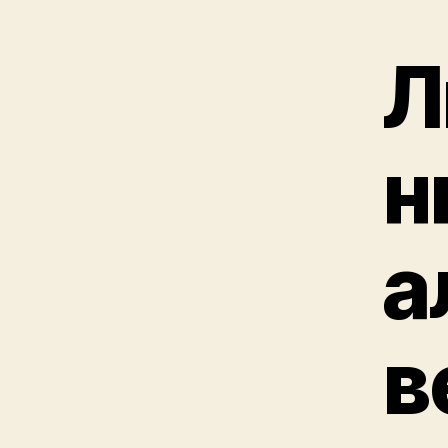
Л
н
а
в