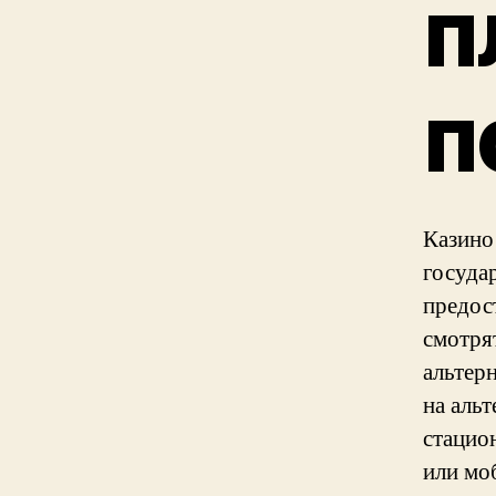
п
п
Казино
госуда
предос
смотря
альтер
на аль
стацио
или мо