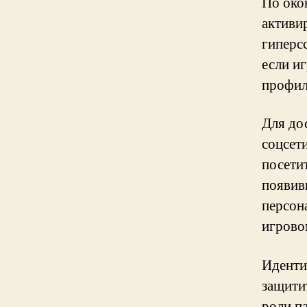
По око
активир
гиперсс
если и
профил
Для до
соцсет
посети
появив
персон
игрово
Иденти
защити
роли п