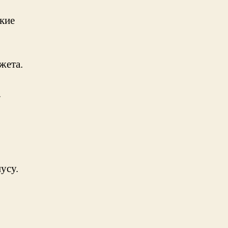
акие
жета.
/
усу.