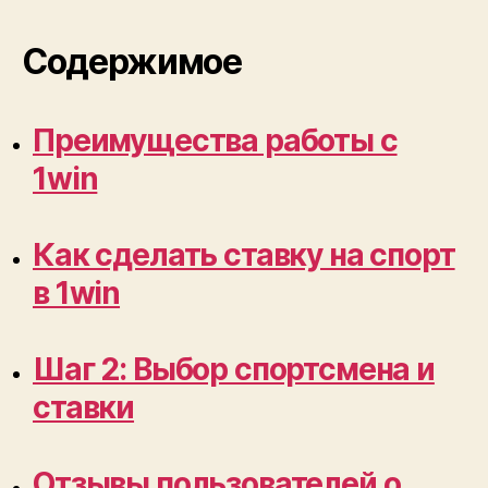
спорт
в
Содержимое
букмекерской
конторе.2528
(2)
Преимущества работы с
1win
Как сделать ставку на спорт
в 1win
Шаг 2: Выбор спортсмена и
ставки
Отзывы пользователей о