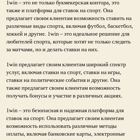
1win – это не только букмекерская контора, это
также и платформа для ставок на спорт. Она
предлагает своим клиентам возможность ставить на
различные виды спорта, включая футбол, баскетбол,
хоккей и другие. 1win – это идеальное решение для
любителей спорта, которые хотят не только следить
за матчами, но и делать ставки на них.
1win предлагает своим клиентам широкий спектр
услуг, включая ставки на спорт, ставки на игры,
ставки на политические события и другие. Она
также предлагает своим клиентам возможность
получать бонусы и участие в различных акциях.
1win – это безопасная и надежная платформа для
ставок на спорт. Она предлагает своим клиентам
возможность использовать различные методы
оплаты, включая банковские карты, электронные