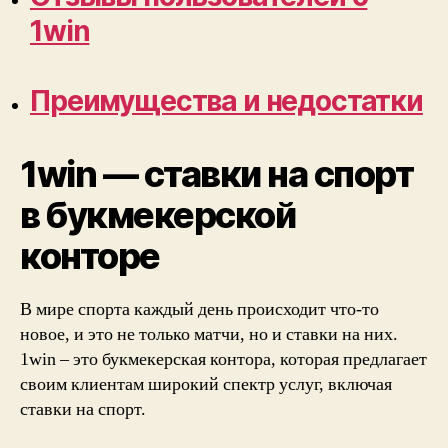
1win
Преимущества и недостатки
1win — ставки на спорт
в букмекерской
конторе
В мире спорта каждый день происходит что-то
новое, и это не только матчи, но и ставки на них.
1win – это букмекерская контора, которая предлагает
своим клиентам широкий спектр услуг, включая
ставки на спорт.