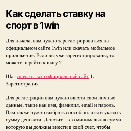
Как сделать ставку на
спорт в 1win
Для начала, вам нужно зарегистрироваться на
официальном сайте 1win или скачать мобильное
приложение. Если вы уже зарегистрированы, то
можете перейти к шагу 2.
Шаг
скачать 1win официальный сайт
1:
Зарегистрация
Для регистрации вам нужно ввести свои личные
данные, такие как имя, фамилия, email и пароль.
Вам также нужно выбрать способ оплаты и указать
сумму депозита. Депозит – это минимальная сумма,
которую вы должны внести в свой счет, чтобы