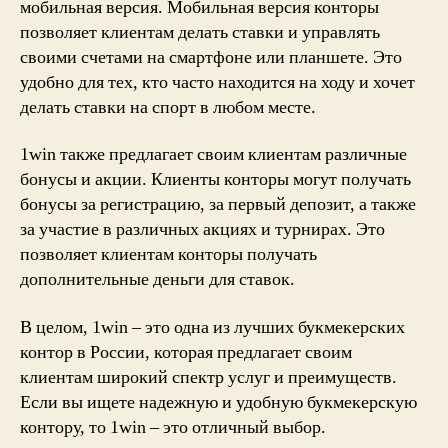
мобильная версия. Мобильная версия конторы
позволяет клиентам делать ставки и управлять
своими счетами на смартфоне или планшете. Это
удобно для тех, кто часто находится на ходу и хочет
делать ставки на спорт в любом месте.
1win также предлагает своим клиентам различные
бонусы и акции. Клиенты конторы могут получать
бонусы за регистрацию, за первый депозит, а также
за участие в различных акциях и турнирах. Это
позволяет клиентам конторы получать
дополнительные деньги для ставок.
В целом, 1win – это одна из лучших букмекерских
контор в России, которая предлагает своим
клиентам широкий спектр услуг и преимуществ.
Если вы ищете надежную и удобную букмекерскую
контору, то 1win – это отличный выбор.