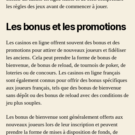
les règles des jeux avant de commencer à jouer.
Les bonus et les promotions
Les casinos en ligne offrent souvent des bonus et des
promotions pour attirer de nouveaux joueurs et fidéliser
les anciens. Cela peut prendre la forme de bonus de
bienvenue, de bonus de reload, de tournois de poker, de
loteries ou de concours. Les casinos en ligne français
sont également connus pour offrir des bonus spécifiques
aux joueurs français, tels que des bonus de bienvenue
sans dépôt ou des bonus de reload avec des conditions de
jeu plus souples.
Les bonus de bienvenue sont généralement offerts aux
nouveaux joueurs lors de leur inscription et peuvent
prendre la forme de mises à disposition de fonds, de