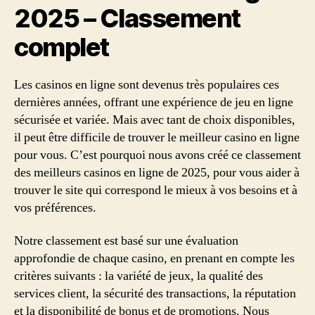
2025 – Classement
complet
Les casinos en ligne sont devenus très populaires ces
dernières années, offrant une expérience de jeu en ligne
sécurisée et variée. Mais avec tant de choix disponibles,
il peut être difficile de trouver le meilleur casino en ligne
pour vous. C’est pourquoi nous avons créé ce classement
des meilleurs casinos en ligne de 2025, pour vous aider à
trouver le site qui correspond le mieux à vos besoins et à
vos préférences.
Notre classement est basé sur une évaluation
approfondie de chaque casino, en prenant en compte les
critères suivants : la variété de jeux, la qualité des
services client, la sécurité des transactions, la réputation
et la disponibilité de bonus et de promotions. Nous