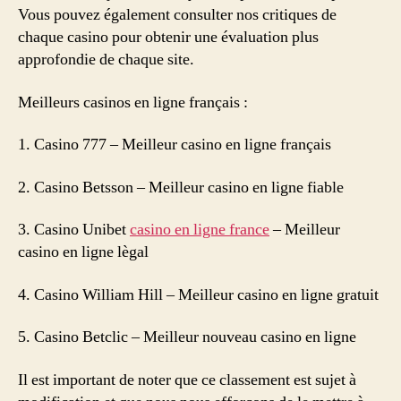
Vous pouvez également consulter nos critiques de
chaque casino pour obtenir une évaluation plus
approfondie de chaque site.
Meilleurs casinos en ligne français :
1. Casino 777 – Meilleur casino en ligne français
2. Casino Betsson – Meilleur casino en ligne fiable
3. Casino Unibet
casino en ligne france
– Meilleur
casino en ligne lègal
4. Casino William Hill – Meilleur casino en ligne gratuit
5. Casino Betclic – Meilleur nouveau casino en ligne
Il est important de noter que ce classement est sujet à