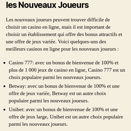
les Nouveaux Joueurs
Les nouveaux joueurs peuvent trouver difficile de
choisir un casino en ligne, mais il est important de
choisir un établissement qui offre des bonus attractifs et
une offre de jeux variée. Voici quelques-uns des
meilleurs casinos en ligne pour les nouveaux joueurs :
Casino 777: avec un bonus de bienvenue de 100% et
plus de 1 000 jeux de casino en ligne, Casino 777 est un
choix populaire parmi les nouveaux joueurs.
Betway: avec un bonus de bienvenue de 100% et une
offre de jeux variée, Betway est un autre choix
populaire parmi les nouveaux joueurs.
Unibet: avec un bonus de bienvenue de 100% et une
offre de jeux large, Unibet est un autre choix populaire
parmi les nouveaux joueurs.