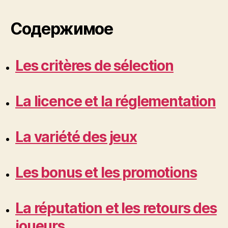
2025
–
Содержимое
Classement
complet.5444
Les critères de sélection
La licence et la réglementation
La variété des jeux
Les bonus et les promotions
La réputation et les retours des
joueurs