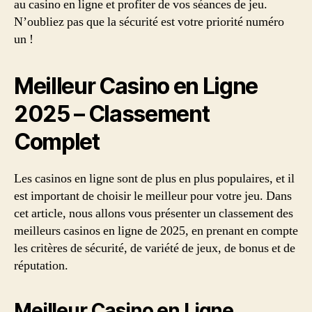
au casino en ligne et profiter de vos séances de jeu.
N’oubliez pas que la sécurité est votre priorité numéro
un !
Meilleur Casino en Ligne
2025 – Classement
Complet
Les casinos en ligne sont de plus en plus populaires, et il
est important de choisir le meilleur pour votre jeu. Dans
cet article, nous allons vous présenter un classement des
meilleurs casinos en ligne de 2025, en prenant en compte
les critères de sécurité, de variété de jeux, de bonus et de
réputation.
Meilleur Casino en Ligne