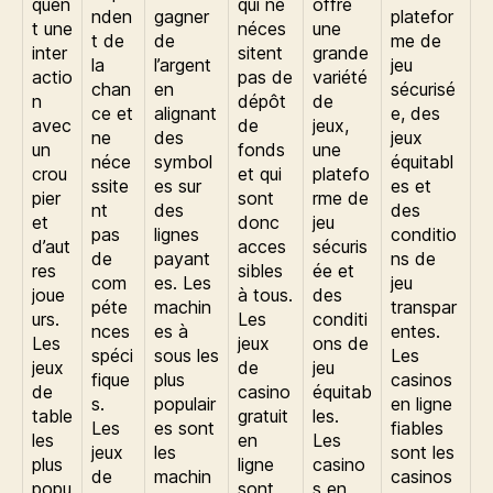
quen
qui ne
offre
nden
gagner
platefor
t une
néces
une
t de
de
me de
inter
sitent
grande
la
l’argent
jeu
actio
pas de
variété
chan
en
sécurisé
n
dépôt
de
ce et
alignant
e, des
avec
de
jeux,
ne
des
jeux
un
fonds
une
néce
symbol
équitabl
crou
et qui
platefo
ssite
es sur
es et
pier
sont
rme de
nt
des
des
et
donc
jeu
pas
lignes
conditio
d’aut
acces
sécuris
de
payant
ns de
res
sibles
ée et
com
es. Les
jeu
joue
à tous.
des
péte
machin
transpar
urs.
Les
conditi
nces
es à
entes.
Les
jeux
ons de
spéci
sous les
Les
jeux
de
jeu
fique
plus
casinos
de
casino
équitab
s.
populair
en ligne
table
gratuit
les.
Les
es sont
fiables
les
en
Les
jeux
les
sont les
plus
ligne
casino
de
machin
casinos
popu
sont
s en