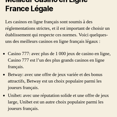
France Légale
Les casinos en ligne français sont soumis à des
réglementations strictes, et il est important de choisir un
établissement qui respecte ces normes. Voici quelques-
uns des meilleurs casinos en ligne français légaux :
Casino 777: avec plus de 1 000 jeux de casino en ligne,
Casino 777 est l’un des plus grands casinos en ligne
français.
Betway: avec une offre de jeux variée et des bonus
attractifs, Betway est un choix populaire parmi les
joueurs français.
Unibet: avec une réputation solide et une offre de jeux
large, Unibet est un autre choix populaire parmi les
joueurs français.