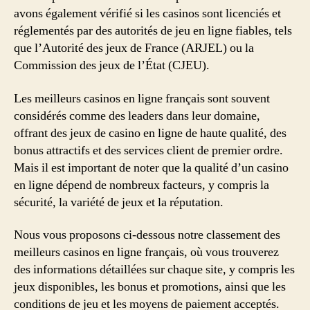
avons également vérifié si les casinos sont licenciés et
réglementés par des autorités de jeu en ligne fiables, tels
que l’Autorité des jeux de France (ARJEL) ou la
Commission des jeux de l’État (CJEU).
Les meilleurs casinos en ligne français sont souvent
considérés comme des leaders dans leur domaine,
offrant des jeux de casino en ligne de haute qualité, des
bonus attractifs et des services client de premier ordre.
Mais il est important de noter que la qualité d’un casino
en ligne dépend de nombreux facteurs, y compris la
sécurité, la variété de jeux et la réputation.
Nous vous proposons ci-dessous notre classement des
meilleurs casinos en ligne français, où vous trouverez
des informations détaillées sur chaque site, y compris les
jeux disponibles, les bonus et promotions, ainsi que les
conditions de jeu et les moyens de paiement acceptés.